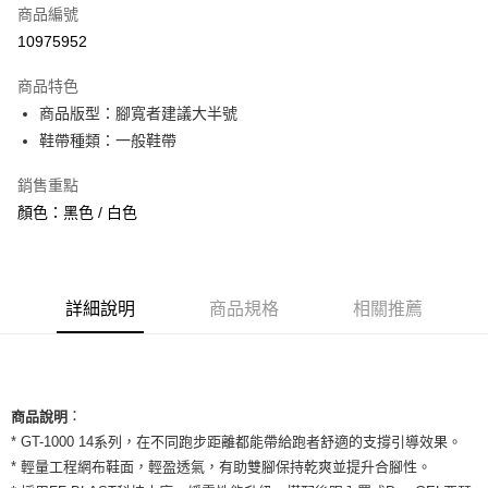
商品編號
信用卡分期付款
10975952
3 期 0 利率 每期
NT$893
21家銀行
商品特色
合作金庫商業銀行
第一商業銀行
超商取貨付款
商品版型：腳寬者建議大半號
華南商業銀行
彰化商業銀行
鞋帶種類：一般鞋帶
LINE Pay
上海商業儲蓄銀行
台北富邦商業銀行
國泰世華商業銀行
兆豐國際商業銀行
Apple Pay
銷售重點
臺灣中小企業銀行
台中商業銀行
顏色：黑色 / 白色
匯豐（台灣）商業銀行
華泰商業銀行
街口支付
聯邦商業銀行
遠東國際商業銀行
元大商業銀行
永豐商業銀行
悠遊付
玉山商業銀行
星展（台灣）商業銀行
台新國際商業銀行
中國信託商業銀行
全盈+PAY
詳細說明
商品規格
相關推薦
台灣樂天信用卡公司
AFTEE先享後付
相關說明
【關於「AFTEE先享後付」】
ATM付款
：
AFTEE先享後付是「在收到商品之後才付款」的支付方式。 讓您購物簡單
商品說明
便利好安心！
* GT-1000 14系列，在不同跑步距離都能帶給跑者舒適的支撐引導效果。
１．簡單：不需註冊會員、不需綁卡、不需儲值。
運送方式
* 輕量工程網布鞋面，輕盈透氣，有助雙腳保持乾爽並提升合腳性。
２．便利：只要手機號碼，簡訊認證，即可結帳。