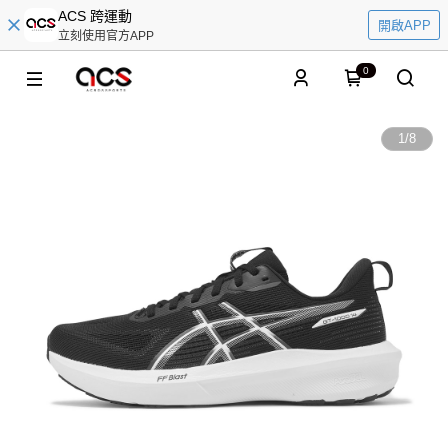
ACS 跨運動
開啟APP
立刻使用官方APP
0
1
/
8