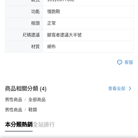
時審查核予不同之上限額度；若仍有額度不足之情形，本公司將視審查結果
請求用戶進行身份認證。
功能
慢跑鞋
５．嚴禁一人註冊多個帳號或使用他人資訊註冊。若發現惡意使用之情形，
恩沛科技股份有限公司將有權停止該用戶之使用額度並採取法律行動。
楦頭
正常
尺碼建議
腳寬者建議大半號
材質
網布
客服
商品相關分類 (4)
查看全部
男性商品
全部商品
男性商品
鞋類
本分類熱銷
全站排行