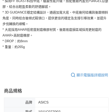
* 採用FF BLAST科技中底，緩震性能升級，搭配後跟內置式PureGEL亞瑟
３．安心：先確認商品／服務後，再付款。
全家取貨付款
膠，結合出輕盈柔軟的舒適腳感。
每筆NT$60，滿NT$1,500(含以上)免運費
【「AFTEE先享後付」結帳流程】
* 3D GUIDANCE穩定結構設計，通過加寬大底、中底幾何結構與後跟傾斜
１．於結帳方式選擇「AFTEE先享後付」後，將跳轉至「AFTEE先享後付」
角度，同時結合後傾式鞋領口，提供更佳的穩定及支撐引導效果，並提升
付款後全家取貨
結帳頁面，進行簡訊認證並確認金額後，即可完成結帳。
步伐轉換的順暢。
２．訂單成立數日內，您將收到繳費通知簡訊。
每筆NT$60，滿NT$1,500(含以上)免運費
３．收到繳費通知簡訊後14天內，點擊此簡訊中的連結，可透過四大超商／
* 大底採用AHAR低密度耐磨橡膠材質，後跟易磨損區域採用更耐磨的
ATM／網路銀行／等多元方式進行付款，方視為交易完成。
7-11取貨付款
AHAR+高耐磨橡膠。
※ 請注意：結帳手續完成當下不需立刻繳費，但若您需要取消訂單，請聯絡
* DROP：約8mm
每筆NT$60，滿NT$1,500(含以上)免運費
購買商品的店家。未經商家同意取消之訂單仍視為有效，需透過AFTEE先享
後付繳納相關費用。
* 重量：約265g
付款後7-11取貨
※ 交易是否成功請以「AFTEE先享後付 」之結帳頁面顯示為準，若有關於
是否繳費成功／繳費後需取消欲退款等相關疑問，請聯繫「AFTEE先享後付
每筆NT$60，滿NT$1,500(含以上)免運費
客戶支援中心」
https://netprotections.freshdesk.com/support/home
宅配
【注意事項】
１．透過由恩沛科技股份有限公司提供之「AFTEE先享後付」服務完成之交
每筆NT$100，滿NT$1,500(含以上)免運費
顯示電腦版詳細說明
易，需依本服務之必要範圍內提供個人資料，並將交易相關給付款項請求債
權轉讓予恩沛科技股份有限公司。
２．關於個人資料處理事宜，請瀏覽以下網址：
商品規格
https://aftee.tw/terms/#terms3
３．未成年的使用者請事先徵得法定代理人或監護人之同意方可使用
「AFTEE先享後付」，若未經同意申辦者引起之損失，本公司不負相關責
品牌
ASICS
任。
４．使用「AFTEE先享後付」時，將依據個別帳號之用戶狀況，依本公司即
款式
1011C077002