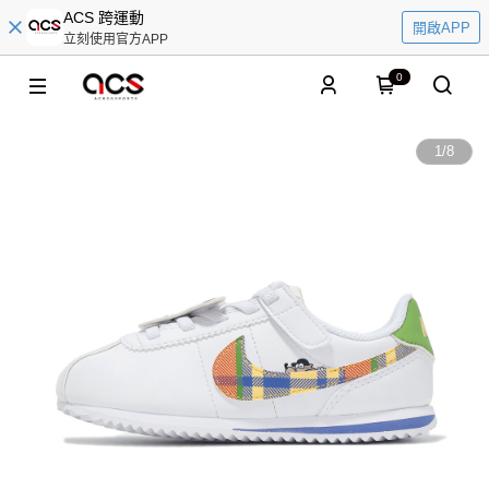
ACS 跨運動
開啟APP
立刻使用官方APP
0
1
/
8