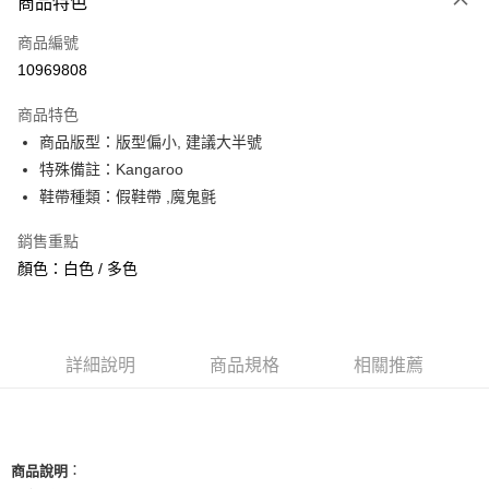
商品特色
信用卡一次付款
商品編號
信用卡分期付款
10969808
3 期 0 利率 每期
NT$460
21家銀行
商品特色
合作金庫商業銀行
第一商業銀行
超商取貨付款
商品版型：版型偏小, 建議大半號
華南商業銀行
彰化商業銀行
特殊備註：Kangaroo
LINE Pay
上海商業儲蓄銀行
台北富邦商業銀行
國泰世華商業銀行
兆豐國際商業銀行
鞋帶種類：假鞋帶 ,魔鬼氈
Apple Pay
臺灣中小企業銀行
台中商業銀行
銷售重點
匯豐（台灣）商業銀行
華泰商業銀行
街口支付
聯邦商業銀行
遠東國際商業銀行
顏色：白色 / 多色
元大商業銀行
永豐商業銀行
悠遊付
玉山商業銀行
星展（台灣）商業銀行
台新國際商業銀行
中國信託商業銀行
全盈+PAY
台灣樂天信用卡公司
詳細說明
商品規格
相關推薦
AFTEE先享後付
相關說明
【關於「AFTEE先享後付」】
ATM付款
AFTEE先享後付是「在收到商品之後才付款」的支付方式。 讓您購物簡單
便利好安心！
：
商品說明
１．簡單：不需註冊會員、不需綁卡、不需儲值。