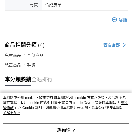
材質
合成皮革
４．使用「AFTEE先享後付」時，將依據個別帳號之用戶狀況，依本公司即
時審查核予不同之上限額度；若仍有額度不足之情形，本公司將視審查結果
請求用戶進行身份認證。
客服
５．嚴禁一人註冊多個帳號或使用他人資訊註冊。若發現惡意使用之情形，
恩沛科技股份有限公司將有權停止該用戶之使用額度並採取法律行動。
商品相關分類 (4)
查看全部
兒童商品
全部商品
兒童商品
鞋類
本分類熱銷
全站排行
本網站中使用 cookie，欲查詢有關本網站使用 cookie 方式之詳情，及若您不希
熱門標籤
望在電腦上使用 cookie 時應如何變更電腦的 cookie 設定，請參閱本網站「
隱私
權條款
」之 Cookie 聲明。您繼續使用本網站即表示您同意本公司得按本網站使
用條款之 Cookie 聲明使用 cookie。
了解更多 >
我知道了