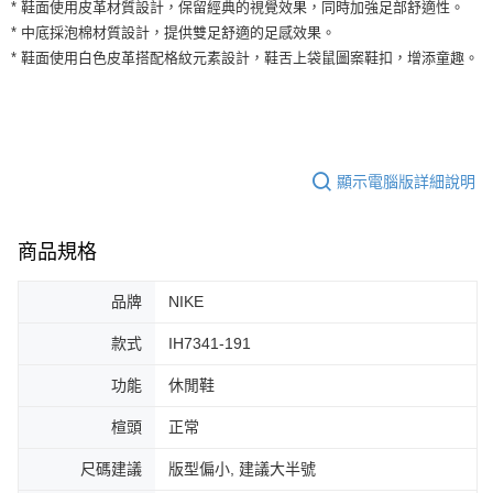
運送方式
* 鞋面使用皮革材質設計，保留經典的視覺效果，同時加強足部舒適性。
２．便利：只要手機號碼，簡訊認證，即可結帳。
* 中底採泡棉材質設計，提供雙足舒適的足感效果。
３．安心：先確認商品／服務後，再付款。
全家取貨付款
* 鞋面使用白色皮革搭配格紋元素設計，鞋舌上袋鼠圖案鞋扣，增添童趣。
每筆NT$60，滿NT$1,500(含以上)免運費
【「AFTEE先享後付」結帳流程】
１．於結帳方式選擇「AFTEE先享後付」後，將跳轉至「AFTEE先享後付」
付款後全家取貨
結帳頁面，進行簡訊認證並確認金額後，即可完成結帳。
２．訂單成立數日內，您將收到繳費通知簡訊。
每筆NT$60，滿NT$1,500(含以上)免運費
３．收到繳費通知簡訊後14天內，點擊此簡訊中的連結，可透過四大超商／
ATM／網路銀行／等多元方式進行付款，方視為交易完成。
顯示電腦版詳細說明
7-11取貨付款
※ 請注意：結帳手續完成當下不需立刻繳費，但若您需要取消訂單，請聯絡
每筆NT$60，滿NT$1,500(含以上)免運費
購買商品的店家。未經商家同意取消之訂單仍視為有效，需透過AFTEE先享
後付繳納相關費用。
商品規格
付款後7-11取貨
※ 交易是否成功請以「AFTEE先享後付 」之結帳頁面顯示為準，若有關於
是否繳費成功／繳費後需取消欲退款等相關疑問，請聯繫「AFTEE先享後付
每筆NT$60，滿NT$1,500(含以上)免運費
客戶支援中心」
https://netprotections.freshdesk.com/support/home
品牌
NIKE
宅配
【注意事項】
款式
IH7341-191
１．透過由恩沛科技股份有限公司提供之「AFTEE先享後付」服務完成之交
每筆NT$100，滿NT$1,500(含以上)免運費
易，需依本服務之必要範圍內提供個人資料，並將交易相關給付款項請求債
功能
休閒鞋
權轉讓予恩沛科技股份有限公司。
２．關於個人資料處理事宜，請瀏覽以下網址：
楦頭
正常
https://aftee.tw/terms/#terms3
３．未成年的使用者請事先徵得法定代理人或監護人之同意方可使用
尺碼建議
版型偏小, 建議大半號
「AFTEE先享後付」，若未經同意申辦者引起之損失，本公司不負相關責
任。