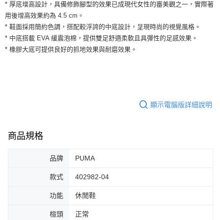
運送方式
* 厚底增高設計，具備修飾腳型的效果已成現代女性的審美觀之一，實際著
２．便利：只要手機號碼，簡訊認證，即可結帳。
用後增高效果約為 4.5 cm。
３．安心：先確認商品／服務後，再付款。
全家取貨付款
* 鞋面採用簡約色調，搭配較浮誇的中底設計，呈現時尚的視覺風格。
每筆NT$60，滿NT$1,500(含以上)免運費
【「AFTEE先享後付」結帳流程】
* 中底搭載 EVA 緩震泡棉，提供雙足舒適柔軟且具彈性的足感效果。
１．於結帳方式選擇「AFTEE先享後付」後，將跳轉至「AFTEE先享後付」
* 橡膠大底可提供良好的抓地效果與耐磨效果。
付款後全家取貨
結帳頁面，進行簡訊認證並確認金額後，即可完成結帳。
２．訂單成立數日內，您將收到繳費通知簡訊。
每筆NT$60，滿NT$1,500(含以上)免運費
３．收到繳費通知簡訊後14天內，點擊此簡訊中的連結，可透過四大超商／
ATM／網路銀行／等多元方式進行付款，方視為交易完成。
7-11取貨付款
※ 請注意：結帳手續完成當下不需立刻繳費，但若您需要取消訂單，請聯絡
每筆NT$60，滿NT$1,500(含以上)免運費
購買商品的店家。未經商家同意取消之訂單仍視為有效，需透過AFTEE先享
顯示電腦版詳細說明
後付繳納相關費用。
付款後7-11取貨
※ 交易是否成功請以「AFTEE先享後付 」之結帳頁面顯示為準，若有關於
是否繳費成功／繳費後需取消欲退款等相關疑問，請聯繫「AFTEE先享後付
每筆NT$60，滿NT$1,500(含以上)免運費
客戶支援中心」
https://netprotections.freshdesk.com/support/home
商品規格
宅配
【注意事項】
１．透過由恩沛科技股份有限公司提供之「AFTEE先享後付」服務完成之交
每筆NT$100，滿NT$1,500(含以上)免運費
品牌
PUMA
易，需依本服務之必要範圍內提供個人資料，並將交易相關給付款項請求債
權轉讓予恩沛科技股份有限公司。
款式
402982-04
２．關於個人資料處理事宜，請瀏覽以下網址：
https://aftee.tw/terms/#terms3
功能
休閒鞋
３．未成年的使用者請事先徵得法定代理人或監護人之同意方可使用
「AFTEE先享後付」，若未經同意申辦者引起之損失，本公司不負相關責
楦頭
正常
任。