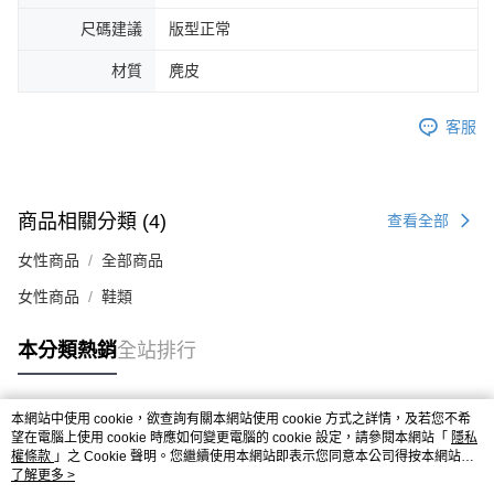
４．使用「AFTEE先享後付」時，將依據個別帳號之用戶狀況，依本公司即
尺碼建議
版型正常
時審查核予不同之上限額度；若仍有額度不足之情形，本公司將視審查結果
請求用戶進行身份認證。
材質
麂皮
５．嚴禁一人註冊多個帳號或使用他人資訊註冊。若發現惡意使用之情形，
恩沛科技股份有限公司將有權停止該用戶之使用額度並採取法律行動。
客服
商品相關分類 (4)
查看全部
女性商品
全部商品
女性商品
鞋類
本分類熱銷
全站排行
本網站中使用 cookie，欲查詢有關本網站使用 cookie 方式之詳情，及若您不希
熱門標籤
望在電腦上使用 cookie 時應如何變更電腦的 cookie 設定，請參閱本網站「
隱私
權條款
」之 Cookie 聲明。您繼續使用本網站即表示您同意本公司得按本網站使
用條款之 Cookie 聲明使用 cookie。
了解更多 >