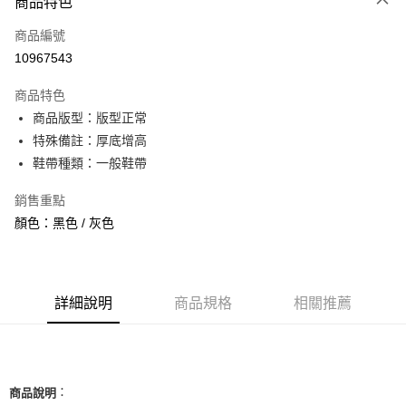
商品特色
信用卡一次付款
商品編號
信用卡分期付款
10967543
3 期 0 利率 每期
NT$826
21家銀行
商品特色
合作金庫商業銀行
第一商業銀行
超商取貨付款
商品版型：版型正常
華南商業銀行
彰化商業銀行
特殊備註：厚底增高
LINE Pay
上海商業儲蓄銀行
台北富邦商業銀行
國泰世華商業銀行
兆豐國際商業銀行
鞋帶種類：一般鞋帶
Apple Pay
臺灣中小企業銀行
台中商業銀行
銷售重點
匯豐（台灣）商業銀行
華泰商業銀行
街口支付
聯邦商業銀行
遠東國際商業銀行
顏色：黑色 / 灰色
元大商業銀行
永豐商業銀行
悠遊付
玉山商業銀行
星展（台灣）商業銀行
台新國際商業銀行
中國信託商業銀行
全盈+PAY
台灣樂天信用卡公司
詳細說明
商品規格
相關推薦
AFTEE先享後付
相關說明
【關於「AFTEE先享後付」】
ATM付款
AFTEE先享後付是「在收到商品之後才付款」的支付方式。 讓您購物簡單
便利好安心！
：
商品說明
１．簡單：不需註冊會員、不需綁卡、不需儲值。