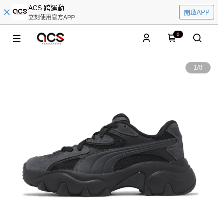
ACS 跨運動
開啟APP
立刻使用官方APP
0
1
/
8