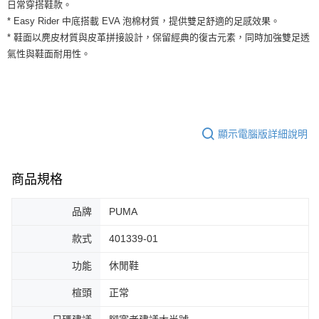
運送方式
日常穿搭鞋款。
２．便利：只要手機號碼，簡訊認證，即可結帳。
* Easy Rider 中底搭載 EVA 泡棉材質，提供雙足舒適的足感效果。
３．安心：先確認商品／服務後，再付款。
全家取貨付款
* 鞋面以麂皮材質與皮革拼接設計，保留經典的復古元素，同時加強雙足透
每筆NT$60，滿NT$1,500(含以上)免運費
【「AFTEE先享後付」結帳流程】
氣性與鞋面耐用性。
１．於結帳方式選擇「AFTEE先享後付」後，將跳轉至「AFTEE先享後付」
付款後全家取貨
結帳頁面，進行簡訊認證並確認金額後，即可完成結帳。
２．訂單成立數日內，您將收到繳費通知簡訊。
每筆NT$60，滿NT$1,500(含以上)免運費
３．收到繳費通知簡訊後14天內，點擊此簡訊中的連結，可透過四大超商／
ATM／網路銀行／等多元方式進行付款，方視為交易完成。
7-11取貨付款
※ 請注意：結帳手續完成當下不需立刻繳費，但若您需要取消訂單，請聯絡
顯示電腦版詳細說明
每筆NT$60，滿NT$1,500(含以上)免運費
購買商品的店家。未經商家同意取消之訂單仍視為有效，需透過AFTEE先享
後付繳納相關費用。
付款後7-11取貨
※ 交易是否成功請以「AFTEE先享後付 」之結帳頁面顯示為準，若有關於
是否繳費成功／繳費後需取消欲退款等相關疑問，請聯繫「AFTEE先享後付
商品規格
每筆NT$60，滿NT$1,500(含以上)免運費
客戶支援中心」
https://netprotections.freshdesk.com/support/home
宅配
品牌
PUMA
【注意事項】
１．透過由恩沛科技股份有限公司提供之「AFTEE先享後付」服務完成之交
每筆NT$100，滿NT$1,500(含以上)免運費
款式
401339-01
易，需依本服務之必要範圍內提供個人資料，並將交易相關給付款項請求債
權轉讓予恩沛科技股份有限公司。
功能
休閒鞋
２．關於個人資料處理事宜，請瀏覽以下網址：
https://aftee.tw/terms/#terms3
３．未成年的使用者請事先徵得法定代理人或監護人之同意方可使用
楦頭
正常
「AFTEE先享後付」，若未經同意申辦者引起之損失，本公司不負相關責
任。