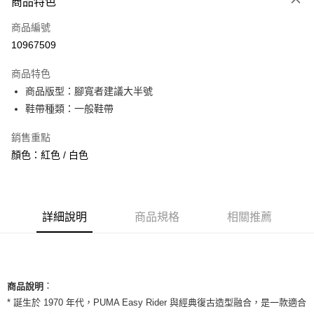
商品特色
信用卡一次付款
商品編號
信用卡分期付款
10967509
3 期 0 利率 每期
NT$593
21家銀行
商品特色
合作金庫商業銀行
第一商業銀行
超商取貨付款
商品版型：腳寬者建議大半號
華南商業銀行
彰化商業銀行
鞋帶種類：一般鞋帶
LINE Pay
上海商業儲蓄銀行
台北富邦商業銀行
國泰世華商業銀行
兆豐國際商業銀行
Apple Pay
銷售重點
臺灣中小企業銀行
台中商業銀行
顏色：紅色 / 白色
匯豐（台灣）商業銀行
華泰商業銀行
街口支付
聯邦商業銀行
遠東國際商業銀行
元大商業銀行
永豐商業銀行
悠遊付
玉山商業銀行
星展（台灣）商業銀行
台新國際商業銀行
中國信託商業銀行
全盈+PAY
詳細說明
商品規格
相關推薦
台灣樂天信用卡公司
AFTEE先享後付
相關說明
【關於「AFTEE先享後付」】
ATM付款
：
AFTEE先享後付是「在收到商品之後才付款」的支付方式。 讓您購物簡單
商品說明
便利好安心！
* 誕生於 1970 年代，PUMA Easy Rider 與經典復古造型融合，是一款適合
１．簡單：不需註冊會員、不需綁卡、不需儲值。