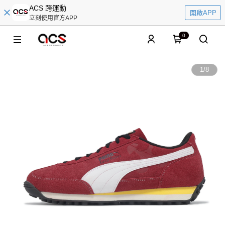
ACS 跨運動
開啟APP
立刻使用官方APP
0
1
/
8