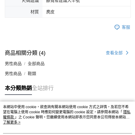
尺碼建議
腳寬者建議大半號
４．使用「AFTEE先享後付」時，將依據個別帳號之用戶狀況，依本公司即
時審查核予不同之上限額度；若仍有額度不足之情形，本公司將視審查結果
材質
麂皮
請求用戶進行身份認證。
５．嚴禁一人註冊多個帳號或使用他人資訊註冊。若發現惡意使用之情形，
恩沛科技股份有限公司將有權停止該用戶之使用額度並採取法律行動。
客服
商品相關分類 (4)
查看全部
男性商品
全部商品
男性商品
鞋類
本分類熱銷
全站排行
本網站中使用 cookie，欲查詢有關本網站使用 cookie 方式之詳情，及若您不希
熱門標籤
望在電腦上使用 cookie 時應如何變更電腦的 cookie 設定，請參閱本網站「
隱私
權條款
」之 Cookie 聲明。您繼續使用本網站即表示您同意本公司得按本網站使
用條款之 Cookie 聲明使用 cookie。
了解更多 >