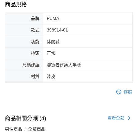
商品規格
４．使用「AFTEE先享後付」時，將依據個別帳號之用戶狀況，依本公司即
時審查核予不同之上限額度；若仍有額度不足之情形，本公司將視審查結果
請求用戶進行身份認證。
品牌
PUMA
５．嚴禁一人註冊多個帳號或使用他人資訊註冊。若發現惡意使用之情形，
恩沛科技股份有限公司將有權停止該用戶之使用額度並採取法律行動。
款式
398914-01
功能
休閒鞋
楦頭
正常
尺碼建議
腳寬者建議大半號
材質
漆皮
客服
商品相關分類 (4)
查看全部
男性商品
全部商品