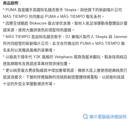
運送方式
：
商品說明
２．便利：只要手機號碼，簡訊認證，即可結帳。
３．安心：先確認商品／服務後，再付款。
* PUMA 首度攜手英國知名饒舌歌手 Skepta，與他旗下的新創唱片公司
全家取貨付款
MÁS TIEMPO 共同推出 PUMA x MÁS TIEMPO 聯名系列。
每筆NT$60，滿NT$1,500(含以上)免運費
【「AFTEE先享後付」結帳流程】
* 因應全球颳起 Blokecore 復古球衣浪潮，取材人氣足球運動為整體設計靈
１．於結帳方式選擇「AFTEE先享後付」後，將跳轉至「AFTEE先享後付」
付款後全家取貨
感來源，使用大膽誇張色彩搭配特色圖樣。
結帳頁面，進行簡訊認證並確認金額後，即可完成結帳。
２．訂單成立數日內，您將收到繳費通知簡訊。
* MÁS TIEMPO 是由知名饒舌歌手、DJ 兼唱片製作人 Skepta 與 Jammer
每筆NT$60，滿NT$1,500(含以上)免運費
３．收到繳費通知簡訊後14天內，點擊此簡訊中的連結，可透過四大超商／
所共同經營的新創唱片公司，此次合作推出的 PUMA x MÁS TIEMPO 聯
ATM／網路銀行／等多元方式進行付款，方視為交易完成。
7-11取貨付款
名系列以其獨具風格的音樂魂。
※ 請注意：結帳手續完成當下不需立刻繳費，但若您需要取消訂單，請聯絡
每筆NT$60，滿NT$1,500(含以上)免運費
購買商品的店家。未經商家同意取消之訂單仍視為有效，需透過AFTEE先享
* 以極具千禧年代 Y2K 風格的 Velophasis 鞋款為藍本翻玩，鞋身採用純白
後付繳納相關費用。
透氣網眼布及質感皮革異材質拼接包覆。
付款後7-11取貨
※ 交易是否成功請以「AFTEE先享後付 」之結帳頁面顯示為準，若有關於
* 更以純黑復古麂皮點綴其中增加奢華質感，橡膠大底上層使用經典純黑打
是否繳費成功／繳費後需取消欲退款等相關疑問，請聯繫「AFTEE先享後付
每筆NT$60，滿NT$1,500(含以上)免運費
造波浪層次，下層則呼應服飾的亮桃粉創造整體視覺重點，以前衛科技感
客戶支援中心」
https://netprotections.freshdesk.com/support/home
十足的外型主宰運動潮流市場。
宅配
【注意事項】
１．透過由恩沛科技股份有限公司提供之「AFTEE先享後付」服務完成之交
每筆NT$100，滿NT$1,500(含以上)免運費
易，需依本服務之必要範圍內提供個人資料，並將交易相關給付款項請求債
權轉讓予恩沛科技股份有限公司。
２．關於個人資料處理事宜，請瀏覽以下網址：
https://aftee.tw/terms/#terms3
顯示電腦版詳細說明
３．未成年的使用者請事先徵得法定代理人或監護人之同意方可使用
「AFTEE先享後付」，若未經同意申辦者引起之損失，本公司不負相關責
任。