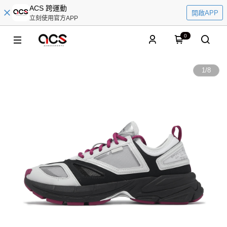
ACS 跨運動
開啟APP
立刻使用官方APP
0
1
/
8