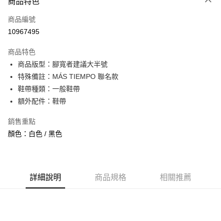
商品特色
信用卡一次付款
商品編號
信用卡分期付款
10967495
3 期 0 利率 每期
NT$660
21家銀行
商品特色
合作金庫商業銀行
第一商業銀行
超商取貨付款
商品版型：腳寬者建議大半號
華南商業銀行
彰化商業銀行
特殊備註：MÁS TIEMPO 聯名款
LINE Pay
上海商業儲蓄銀行
台北富邦商業銀行
國泰世華商業銀行
兆豐國際商業銀行
鞋帶種類：一般鞋帶
Apple Pay
臺灣中小企業銀行
台中商業銀行
額外配件：鞋帶
匯豐（台灣）商業銀行
華泰商業銀行
街口支付
聯邦商業銀行
遠東國際商業銀行
銷售重點
元大商業銀行
永豐商業銀行
悠遊付
顏色：白色 / 黑色
玉山商業銀行
星展（台灣）商業銀行
台新國際商業銀行
中國信託商業銀行
全盈+PAY
台灣樂天信用卡公司
AFTEE先享後付
詳細說明
商品規格
相關推薦
相關說明
【關於「AFTEE先享後付」】
ATM付款
AFTEE先享後付是「在收到商品之後才付款」的支付方式。 讓您購物簡單
便利好安心！
１．簡單：不需註冊會員、不需綁卡、不需儲值。