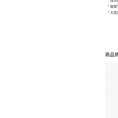
* 採
* 後
* 大
商品