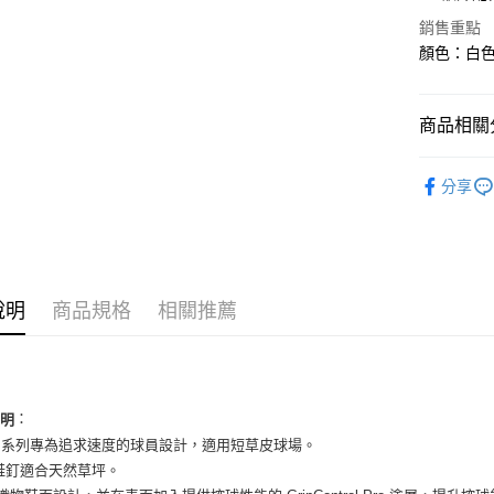
國泰世
Apple Pay
銷售重點
臺灣中
匯豐（
顏色：白色 
街口支付
聯邦商
元大商
悠遊付
玉山商
商品相關分
台新國
全盈+PAY
台灣樂
男性商品
AFTEE先
分享
男性商品
相關說明
【關於「A
依運動類
ATM付款
AFTEE
便利好安
依品牌
１．簡單
說明
商品規格
相關推薦
２．便利
運送方式
３．安心
全家取貨
【「AFT
每筆NT$6
１．於結帳
付」結帳
：
說明
付款後全
２．訂單
ltra 系列專為追求速度的球員設計，適用短草皮球場。
３．收到繳
每筆NT$6
G 鞋釘適合天然草坪。
／ATM／
※ 請注意