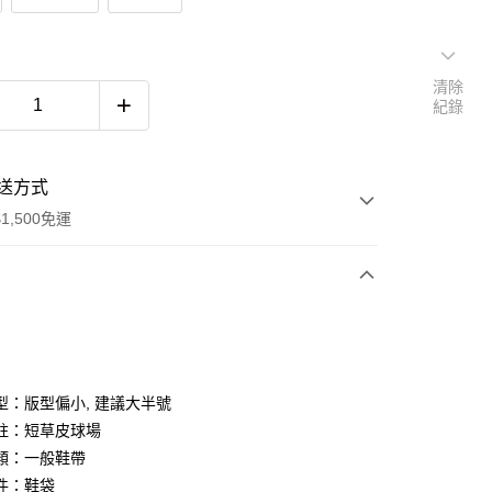
清除
紀錄
送方式
1,500免運
次付款
期付款
0 利率 每期
NT$1,093
21家銀行
型：版型偏小, 建議大半號
庫商業銀行
第一商業銀行
註：短草皮球場
付款
業銀行
彰化商業銀行
類：一般鞋帶
業儲蓄銀行
台北富邦商業銀行
件：鞋袋