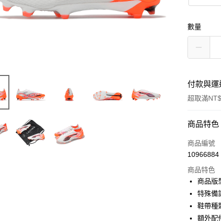
數量
付款與運
超取滿NT$
付款方式
商品特色
信用卡一
商品編號
10966884
信用卡分
商品特色
3 期 
商品版
合作金
特殊備
超商取貨
華南商
鞋帶種
LINE Pay
上海商
額外配