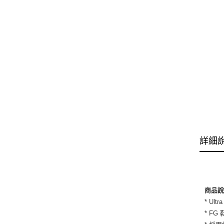
詳細
商品
* U
* F