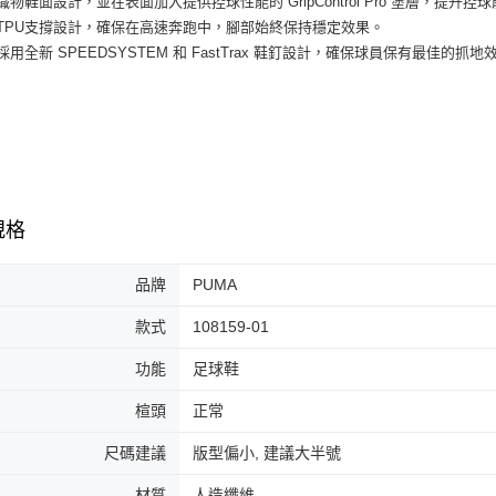
用織物鞋面設計，並在表面加入提供控球性能的 GripControl Pro 塗層，提升控
7-11取貨
絡購買商品
跟TPU支撐設計，確保在高速奔跑中，腳部始終保持穩定效果。
先享後付
每筆NT$6
底採用全新 SPEEDSYSTEM 和 FastTrax 鞋釘設計，確保球員保有最佳的抓
※ 交易是
是否繳費成
付款後7-1
付客戶支
每筆NT$6
【注意事
宅配
１．透過由
交易，需
每筆NT$1
求債權轉
２．關於
規格
https://aft
３．未成
「AFTE
品牌
PUMA
任。
４．使用「
款式
108159-01
即時審查
結果請求
功能
足球鞋
５．嚴禁
形，恩沛
楦頭
正常
動。
尺碼建議
版型偏小, 建議大半號
材質
人造纖維