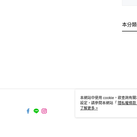
本分類
本網站中使用 cookie，欲查詢有關
設定，請參閱本網站「
隱私權條款
使用 cookie。
了解更多 >