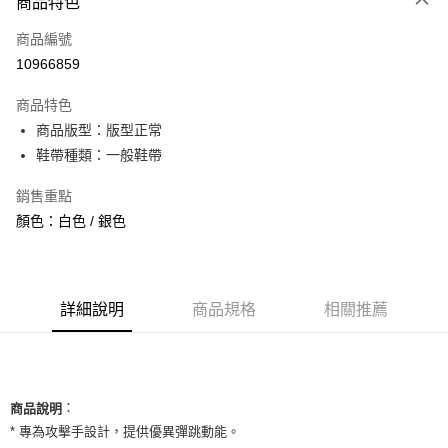
商品特色
信用卡一次付款
商品編號
信用卡分期付款
10966859
3 期 0 利率 每期
NT$1,226
21家銀行
商品特色
合作金庫商業銀行
第一商業銀行
超商取貨付款
商品版型：版型正常
華南商業銀行
彰化商業銀行
鞋帶種類：一般鞋帶
LINE Pay
上海商業儲蓄銀行
台北富邦商業銀行
國泰世華商業銀行
兆豐國際商業銀行
Apple Pay
銷售重點
臺灣中小企業銀行
台中商業銀行
顏色：白色 / 銀色
匯豐（台灣）商業銀行
華泰商業銀行
街口支付
聯邦商業銀行
遠東國際商業銀行
元大商業銀行
永豐商業銀行
悠遊付
玉山商業銀行
星展（台灣）商業銀行
台新國際商業銀行
中國信託商業銀行
全盈+PAY
詳細說明
商品規格
相關推薦
台灣樂天信用卡公司
AFTEE先享後付
相關說明
【關於「AFTEE先享後付」】
ATM付款
：
AFTEE先享後付是「在收到商品之後才付款」的支付方式。 讓您購物簡單
商品說明
便利好安心！
* 專為攻擊手設計，提供優異彈跳動能。
１．簡單：不需註冊會員、不需綁卡、不需儲值。