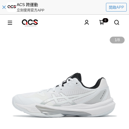
ACS 跨運動
開啟APP
立刻使用官方APP
0
1
/
8