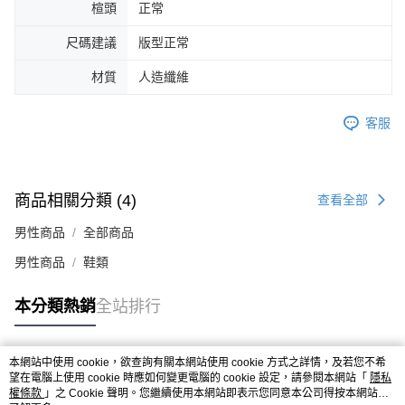
楦頭
正常
４．使用「AFTEE先享後付」時，將依據個別帳號之用戶狀況，依本公司即
時審查核予不同之上限額度；若仍有額度不足之情形，本公司將視審查結果
尺碼建議
版型正常
請求用戶進行身份認證。
５．嚴禁一人註冊多個帳號或使用他人資訊註冊。若發現惡意使用之情形，
材質
人造纖維
恩沛科技股份有限公司將有權停止該用戶之使用額度並採取法律行動。
客服
商品相關分類 (4)
查看全部
男性商品
全部商品
男性商品
鞋類
本分類熱銷
全站排行
本網站中使用 cookie，欲查詢有關本網站使用 cookie 方式之詳情，及若您不希
熱門標籤
望在電腦上使用 cookie 時應如何變更電腦的 cookie 設定，請參閱本網站「
隱私
權條款
」之 Cookie 聲明。您繼續使用本網站即表示您同意本公司得按本網站使