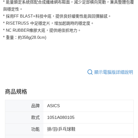
運送方式
* 能量鎖定系統搭配合成纖維網布鞋面，減少足部橫向晃動，兼具整體包覆
２．便利：只要手機號碼，簡訊認證，即可結帳。
與穩定性。
３．安心：先確認商品／服務後，再付款。
全家取貨付款
* 採用FF BLAST+科技中底，提供良好緩衝性能與回彈腳感。
每筆NT$60，滿NT$1,500(含以上)免運費
【「AFTEE先享後付」結帳流程】
* RISETRUSS 中足穩定片，增加起跳時的穩定度。
１．於結帳方式選擇「AFTEE先享後付」後，將跳轉至「AFTEE先享後付」
* NC RUBBER橡膠大底，提供絕佳抓地力。
付款後全家取貨
結帳頁面，進行簡訊認證並確認金額後，即可完成結帳。
* 重量：約358g(28.0cm)
２．訂單成立數日內，您將收到繳費通知簡訊。
每筆NT$60，滿NT$1,500(含以上)免運費
３．收到繳費通知簡訊後14天內，點擊此簡訊中的連結，可透過四大超商／
ATM／網路銀行／等多元方式進行付款，方視為交易完成。
7-11取貨付款
※ 請注意：結帳手續完成當下不需立刻繳費，但若您需要取消訂單，請聯絡
每筆NT$60，滿NT$1,500(含以上)免運費
購買商品的店家。未經商家同意取消之訂單仍視為有效，需透過AFTEE先享
後付繳納相關費用。
付款後7-11取貨
※ 交易是否成功請以「AFTEE先享後付 」之結帳頁面顯示為準，若有關於
顯示電腦版詳細說明
是否繳費成功／繳費後需取消欲退款等相關疑問，請聯繫「AFTEE先享後付
每筆NT$60，滿NT$1,500(含以上)免運費
客戶支援中心」
https://netprotections.freshdesk.com/support/home
宅配
商品規格
【注意事項】
１．透過由恩沛科技股份有限公司提供之「AFTEE先享後付」服務完成之交
每筆NT$100，滿NT$1,500(含以上)免運費
易，需依本服務之必要範圍內提供個人資料，並將交易相關給付款項請求債
品牌
ASICS
權轉讓予恩沛科技股份有限公司。
２．關於個人資料處理事宜，請瀏覽以下網址：
款式
1051A080105
https://aftee.tw/terms/#terms3
３．未成年的使用者請事先徵得法定代理人或監護人之同意方可使用
功能
排/羽/乒乓球鞋
「AFTEE先享後付」，若未經同意申辦者引起之損失，本公司不負相關責
任。