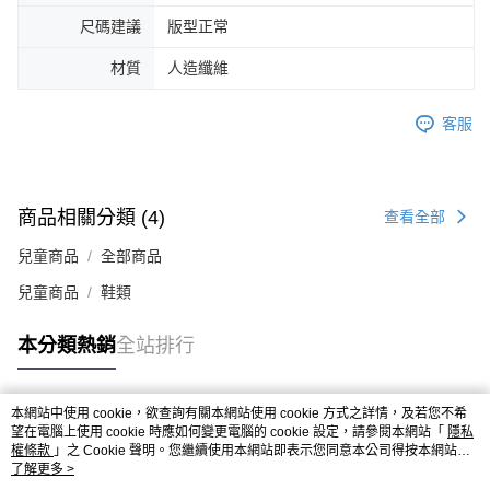
４．使用「AFTEE先享後付」時，將依據個別帳號之用戶狀況，依本公司即
尺碼建議
版型正常
時審查核予不同之上限額度；若仍有額度不足之情形，本公司將視審查結果
請求用戶進行身份認證。
材質
人造纖維
５．嚴禁一人註冊多個帳號或使用他人資訊註冊。若發現惡意使用之情形，
恩沛科技股份有限公司將有權停止該用戶之使用額度並採取法律行動。
客服
商品相關分類 (4)
查看全部
兒童商品
全部商品
兒童商品
鞋類
本分類熱銷
全站排行
本網站中使用 cookie，欲查詢有關本網站使用 cookie 方式之詳情，及若您不希
熱門標籤
望在電腦上使用 cookie 時應如何變更電腦的 cookie 設定，請參閱本網站「
隱私
權條款
」之 Cookie 聲明。您繼續使用本網站即表示您同意本公司得按本網站使
用條款之 Cookie 聲明使用 cookie。
了解更多 >