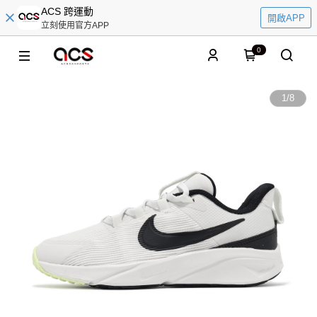
ACS 跨運動
開啟APP
立刻使用官方APP
0
1
/
8