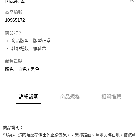
商品特色
信用卡一次付款
商品編號
信用卡分期付款
10965172
3 期 0 利率 每期
NT$260
21家銀行
商品特色
合作金庫商業銀行
第一商業銀行
超商取貨付款
商品版型：版型正常
華南商業銀行
彰化商業銀行
鞋帶種類：假鞋帶
LINE Pay
上海商業儲蓄銀行
台北富邦商業銀行
國泰世華商業銀行
兆豐國際商業銀行
Apple Pay
銷售重點
臺灣中小企業銀行
台中商業銀行
顏色：白色 / 黑色
匯豐（台灣）商業銀行
華泰商業銀行
街口支付
聯邦商業銀行
遠東國際商業銀行
元大商業銀行
永豐商業銀行
悠遊付
玉山商業銀行
星展（台灣）商業銀行
台新國際商業銀行
中國信託商業銀行
全盈+PAY
詳細說明
商品規格
相關推薦
台灣樂天信用卡公司
AFTEE先享後付
相關說明
【關於「AFTEE先享後付」】
ATM付款
：
AFTEE先享後付是「在收到商品之後才付款」的支付方式。 讓您購物簡單
商品說明
便利好安心！
* 精心打造的鞋紋提供出色止滑效果，可緊攫路面、草地與碎石地，使孩童
１．簡單：不需註冊會員、不需綁卡、不需儲值。