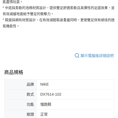
運送方式
能盡情玩耍。
２．便利：只要手機號碼，簡訊認證，即可結帳。
* 中底採柔軟的泡棉材質設計，提供雙足舒適柔軟且具彈性的足感效果，並
３．安心：先確認商品／服務後，再付款。
全家取貨付款
有效減緩地面給予雙足的衝擊力。
每筆NT$60，滿NT$1,500(含以上)免運費
【「AFTEE先享後付」結帳流程】
* 鞋面採網布材質設計，在有效減輕鞋身重量同時，更使雙足保有絕佳的透
１．於結帳方式選擇「AFTEE先享後付」後，將跳轉至「AFTEE先享後付」
氣機能性。
付款後全家取貨
結帳頁面，進行簡訊認證並確認金額後，即可完成結帳。
２．訂單成立數日內，您將收到繳費通知簡訊。
每筆NT$60，滿NT$1,500(含以上)免運費
３．收到繳費通知簡訊後14天內，點擊此簡訊中的連結，可透過四大超商／
ATM／網路銀行／等多元方式進行付款，方視為交易完成。
7-11取貨付款
※ 請注意：結帳手續完成當下不需立刻繳費，但若您需要取消訂單，請聯絡
每筆NT$60，滿NT$1,500(含以上)免運費
購買商品的店家。未經商家同意取消之訂單仍視為有效，需透過AFTEE先享
顯示電腦版詳細說明
後付繳納相關費用。
付款後7-11取貨
※ 交易是否成功請以「AFTEE先享後付 」之結帳頁面顯示為準，若有關於
是否繳費成功／繳費後需取消欲退款等相關疑問，請聯繫「AFTEE先享後付
每筆NT$60，滿NT$1,500(含以上)免運費
客戶支援中心」
https://netprotections.freshdesk.com/support/home
商品規格
宅配
【注意事項】
品牌
NIKE
１．透過由恩沛科技股份有限公司提供之「AFTEE先享後付」服務完成之交
每筆NT$100，滿NT$1,500(含以上)免運費
易，需依本服務之必要範圍內提供個人資料，並將交易相關給付款項請求債
權轉讓予恩沛科技股份有限公司。
款式
DX7614-102
２．關於個人資料處理事宜，請瀏覽以下網址：
https://aftee.tw/terms/#terms3
功能
慢跑鞋
３．未成年的使用者請事先徵得法定代理人或監護人之同意方可使用
「AFTEE先享後付」，若未經同意申辦者引起之損失，本公司不負相關責
楦頭
正常
任。