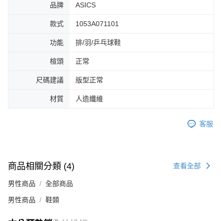
品牌
ASICS
４．使用「AFTEE先享後付」時，將依據個別帳號之用戶狀況，依本公司即
時審查核予不同之上限額度；若仍有額度不足之情形，本公司將視審查結果
款式
1053A071101
請求用戶進行身份認證。
５．嚴禁一人註冊多個帳號或使用他人資訊註冊。若發現惡意使用之情形，
功能
排/羽/乒乓球鞋
恩沛科技股份有限公司將有權停止該用戶之使用額度並採取法律行動。
楦頭
正常
尺碼建議
版型正常
材質
人造纖維
客服
商品相關分類 (4)
查看全部
男性商品
全部商品
男性商品
鞋類