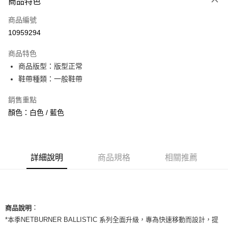
商品特色
信用卡一次付款
商品編號
信用卡分期付款
10959294
3 期 0 利率 每期
NT$1,060
21家銀行
商品特色
合作金庫商業銀行
第一商業銀行
超商取貨付款
商品版型：版型正常
華南商業銀行
彰化商業銀行
鞋帶種類：一般鞋帶
LINE Pay
上海商業儲蓄銀行
台北富邦商業銀行
國泰世華商業銀行
兆豐國際商業銀行
Apple Pay
銷售重點
臺灣中小企業銀行
台中商業銀行
顏色：白色 / 藍色
匯豐（台灣）商業銀行
華泰商業銀行
街口支付
聯邦商業銀行
遠東國際商業銀行
元大商業銀行
永豐商業銀行
悠遊付
玉山商業銀行
星展（台灣）商業銀行
台新國際商業銀行
中國信託商業銀行
全盈+PAY
詳細說明
商品規格
相關推薦
台灣樂天信用卡公司
AFTEE先享後付
相關說明
【關於「AFTEE先享後付」】
ATM付款
：
AFTEE先享後付是「在收到商品之後才付款」的支付方式。 讓您購物簡單
商品說明
便利好安心！
*本季NETBURNER BALLISTIC 系列全面升級，專為快速移動而設計，提
１．簡單：不需註冊會員、不需綁卡、不需儲值。