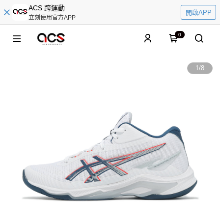
ACS 跨運動
開啟APP
立刻使用官方APP
0
1
/
8