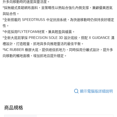
運送方式
升多向移動時的速度與靈活度。
２．便利：只要手機號碼，簡訊認證，即可結帳。
*採無縫式柔韌網布面料，並策略性以熱貼合強化內側支撐，兼顧優異透氣
３．安心：先確認商品／服務後，再付款。
全家取貨付款
與貼合性。
每筆NT$60，滿NT$1,500(含以上)免運費
【「AFTEE先享後付」結帳流程】
*全新搭載的 SPEEDTRUSS 中足抗扭系統，為快速移動時仍保持良好穩定
１．於結帳方式選擇「AFTEE先享後付」後，將跳轉至「AFTEE先享後付」
性。
付款後全家取貨
結帳頁面，進行簡訊認證並確認金額後，即可完成結帳。
*中底採用FLYTEFOAM材質，兼具輕盈與緩震。
２．訂單成立數日內，您將收到繳費通知簡訊。
每筆NT$60，滿NT$1,500(含以上)免運費
３．收到繳費通知簡訊後14天內，點擊此簡訊中的連結，可透過四大超商／
*全新大底前掌採 PRECISION SOLE 3D 設計底紋，搭配 X GUIDANCE 溝
ATM／網路銀行／等多元方式進行付款，方視為交易完成。
7-11取貨付款
槽設計，打造輕量、抓地與多向推蹬靈活的最佳平衡。
※ 請注意：結帳手續完成當下不需立刻繳費，但若您需要取消訂單，請聯絡
*NC RUBBER 橡膠大底，提供絕佳抓地力，同時採用分離式設計，提升多
每筆NT$60，滿NT$1,500(含以上)免運費
購買商品的店家。未經商家同意取消之訂單仍視為有效，需透過AFTEE先享
後付繳納相關費用。
向移動的觸地面積，增加抓地且提升穩定。
付款後7-11取貨
※ 交易是否成功請以「AFTEE先享後付 」之結帳頁面顯示為準，若有關於
是否繳費成功／繳費後需取消欲退款等相關疑問，請聯繫「AFTEE先享後付
每筆NT$60，滿NT$1,500(含以上)免運費
客戶支援中心」
https://netprotections.freshdesk.com/support/home
宅配
【注意事項】
１．透過由恩沛科技股份有限公司提供之「AFTEE先享後付」服務完成之交
每筆NT$100，滿NT$1,500(含以上)免運費
易，需依本服務之必要範圍內提供個人資料，並將交易相關給付款項請求債
顯示電腦版詳細說明
權轉讓予恩沛科技股份有限公司。
２．關於個人資料處理事宜，請瀏覽以下網址：
https://aftee.tw/terms/#terms3
３．未成年的使用者請事先徵得法定代理人或監護人之同意方可使用
商品規格
「AFTEE先享後付」，若未經同意申辦者引起之損失，本公司不負相關責
任。