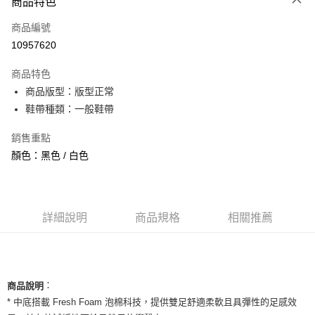
商品特色
信用卡一次付款
商品編號
信用卡分期付款
10957620
3 期 0 利率 每期
NT$326
21家銀行
商品特色
合作金庫商業銀行
第一商業銀行
超商取貨付款
商品版型：版型正常
華南商業銀行
彰化商業銀行
鞋帶種類：一般鞋帶
LINE Pay
上海商業儲蓄銀行
台北富邦商業銀行
國泰世華商業銀行
兆豐國際商業銀行
Apple Pay
銷售重點
臺灣中小企業銀行
台中商業銀行
顏色：黑色 / 白色
匯豐（台灣）商業銀行
華泰商業銀行
街口支付
聯邦商業銀行
遠東國際商業銀行
元大商業銀行
永豐商業銀行
悠遊付
玉山商業銀行
星展（台灣）商業銀行
台新國際商業銀行
中國信託商業銀行
全盈+PAY
詳細說明
商品規格
相關推薦
台灣樂天信用卡公司
AFTEE先享後付
相關說明
【關於「AFTEE先享後付」】
ATM付款
：
商品說明
AFTEE先享後付是「在收到商品之後才付款」的支付方式。 讓您購物簡單
便利好安心！
* 中底搭載 Fresh Foam 泡棉科技，提供雙足舒適柔軟且具彈性的足感效
１．簡單：不需註冊會員、不需綁卡、不需儲值。