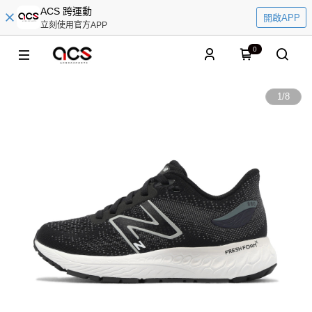
ACS 跨運動
開啟APP
立刻使用官方APP
0
1
/
8