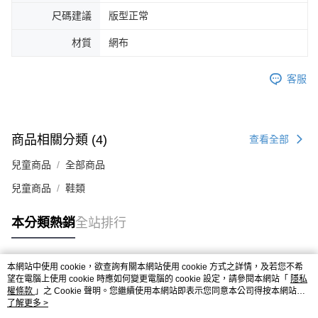
４．使用「AFTEE先享後付」時，將依據個別帳號之用戶狀況，依本公司即
尺碼建議
版型正常
時審查核予不同之上限額度；若仍有額度不足之情形，本公司將視審查結果
請求用戶進行身份認證。
材質
網布
５．嚴禁一人註冊多個帳號或使用他人資訊註冊。若發現惡意使用之情形，
恩沛科技股份有限公司將有權停止該用戶之使用額度並採取法律行動。
客服
商品相關分類 (4)
查看全部
兒童商品
全部商品
兒童商品
鞋類
本分類熱銷
全站排行
本網站中使用 cookie，欲查詢有關本網站使用 cookie 方式之詳情，及若您不希
熱門標籤
望在電腦上使用 cookie 時應如何變更電腦的 cookie 設定，請參閱本網站「
隱私
權條款
」之 Cookie 聲明。您繼續使用本網站即表示您同意本公司得按本網站使
用條款之 Cookie 聲明使用 cookie。
了解更多 >