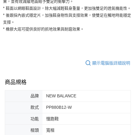
果，並有效減緩地面給予雙足的衝擊力。
運送方式
２．便利：只要手機號碼，簡訊認證，即可結帳。
* 鞋面以網眼鞋面設計，除大幅減輕鞋身重量，更加強雙足的透氣機能性。
３．安心：先確認商品／服務後，再付款。
全家取貨付款
* 後跟採內嵌式穩定片，加強鞋身剛性與支撐效果，使雙足在觸地時能穩定
每筆NT$60，滿NT$1,500(含以上)免運費
【「AFTEE先享後付」結帳流程】
支撐。
１．於結帳方式選擇「AFTEE先享後付」後，將跳轉至「AFTEE先享後付」
* 橡膠大底可提供良好的抓地效果與耐磨效果。
付款後全家取貨
結帳頁面，進行簡訊認證並確認金額後，即可完成結帳。
２．訂單成立數日內，您將收到繳費通知簡訊。
每筆NT$60，滿NT$1,500(含以上)免運費
３．收到繳費通知簡訊後14天內，點擊此簡訊中的連結，可透過四大超商／
ATM／網路銀行／等多元方式進行付款，方視為交易完成。
7-11取貨付款
※ 請注意：結帳手續完成當下不需立刻繳費，但若您需要取消訂單，請聯絡
每筆NT$60，滿NT$1,500(含以上)免運費
購買商品的店家。未經商家同意取消之訂單仍視為有效，需透過AFTEE先享
顯示電腦版詳細說明
後付繳納相關費用。
付款後7-11取貨
※ 交易是否成功請以「AFTEE先享後付 」之結帳頁面顯示為準，若有關於
是否繳費成功／繳費後需取消欲退款等相關疑問，請聯繫「AFTEE先享後付
每筆NT$60，滿NT$1,500(含以上)免運費
客戶支援中心」
https://netprotections.freshdesk.com/support/home
商品規格
宅配
【注意事項】
品牌
NEW BALANCE
１．透過由恩沛科技股份有限公司提供之「AFTEE先享後付」服務完成之交
每筆NT$100，滿NT$1,500(含以上)免運費
易，需依本服務之必要範圍內提供個人資料，並將交易相關給付款項請求債
款式
PP880B12-W
權轉讓予恩沛科技股份有限公司。
２．關於個人資料處理事宜，請瀏覽以下網址：
https://aftee.tw/terms/#terms3
功能
慢跑鞋
３．未成年的使用者請事先徵得法定代理人或監護人之同意方可使用
「AFTEE先享後付」，若未經同意申辦者引起之損失，本公司不負相關責
楦頭
寬楦
任。