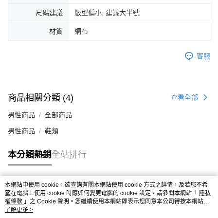
４．使用「AFTEE先享後付」時，將依據個別帳號之用戶狀況，依本公司即
尺碼建議
版型偏小, 建議大半號
時審查核予不同之上限額度；若仍有額度不足之情形，本公司將視審查結果
請求用戶進行身份認證。
材質
網布
５．嚴禁一人註冊多個帳號或使用他人資訊註冊。若發現惡意使用之情形，
恩沛科技股份有限公司將有權停止該用戶之使用額度並採取法律行動。
客服
商品相關分類 (4)
查看全部
男性商品
全部商品
男性商品
鞋類
本分類熱銷
全站排行
本網站中使用 cookie，欲查詢有關本網站使用 cookie 方式之詳情，及若您不希
熱門標籤
望在電腦上使用 cookie 時應如何變更電腦的 cookie 設定，請參閱本網站「
隱私
權條款
」之 Cookie 聲明。您繼續使用本網站即表示您同意本公司得按本網站使
用條款之 Cookie 聲明使用 cookie。
了解更多 >