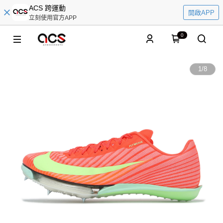
ACS 跨運動
開啟APP
立刻使用官方APP
0
1
/
8