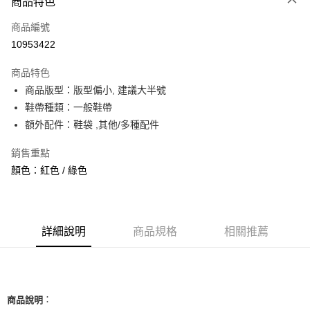
商品特色
信用卡一次付款
商品編號
信用卡分期付款
10953422
3 期 0 利率 每期
NT$1,826
21家銀行
商品特色
合作金庫商業銀行
第一商業銀行
超商取貨付款
商品版型：版型偏小, 建議大半號
華南商業銀行
彰化商業銀行
鞋帶種類：一般鞋帶
LINE Pay
上海商業儲蓄銀行
台北富邦商業銀行
國泰世華商業銀行
兆豐國際商業銀行
額外配件：鞋袋 ,其他/多種配件
Apple Pay
臺灣中小企業銀行
台中商業銀行
銷售重點
匯豐（台灣）商業銀行
華泰商業銀行
街口支付
聯邦商業銀行
遠東國際商業銀行
顏色：紅色 / 綠色
元大商業銀行
永豐商業銀行
悠遊付
玉山商業銀行
星展（台灣）商業銀行
台新國際商業銀行
中國信託商業銀行
全盈+PAY
台灣樂天信用卡公司
詳細說明
商品規格
相關推薦
AFTEE先享後付
相關說明
【關於「AFTEE先享後付」】
ATM付款
AFTEE先享後付是「在收到商品之後才付款」的支付方式。 讓您購物簡單
便利好安心！
：
商品說明
１．簡單：不需註冊會員、不需綁卡、不需儲值。