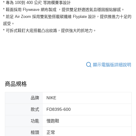
運送方式
* 專為 100到 400 公尺 等跨欄賽事設計
２．便利：只要手機號碼，簡訊認證，即可結帳。
* 鞋面採用 Flyweave 網布製成 ，提供雙足舒適透氣且穩固服貼腳感。
３．安心：先確認商品／服務後，再付款。
全家取貨付款
* 前足 Air Zoom 採用雙氣墊搭載碳纖維 Flyplate 設計，提供推進力十足的
每筆NT$60，滿NT$1,500(含以上)免運費
【「AFTEE先享後付」結帳流程】
感受。
１．於結帳方式選擇「AFTEE先享後付」後，將跳轉至「AFTEE先享後付」
* 可拆式鞋釘大底搭載凸出紋路，提供強大的抓地力。
付款後全家取貨
結帳頁面，進行簡訊認證並確認金額後，即可完成結帳。
２．訂單成立數日內，您將收到繳費通知簡訊。
每筆NT$60，滿NT$1,500(含以上)免運費
３．收到繳費通知簡訊後14天內，點擊此簡訊中的連結，可透過四大超商／
ATM／網路銀行／等多元方式進行付款，方視為交易完成。
7-11取貨付款
※ 請注意：結帳手續完成當下不需立刻繳費，但若您需要取消訂單，請聯絡
每筆NT$60，滿NT$1,500(含以上)免運費
購買商品的店家。未經商家同意取消之訂單仍視為有效，需透過AFTEE先享
顯示電腦版詳細說明
後付繳納相關費用。
付款後7-11取貨
※ 交易是否成功請以「AFTEE先享後付 」之結帳頁面顯示為準，若有關於
是否繳費成功／繳費後需取消欲退款等相關疑問，請聯繫「AFTEE先享後付
每筆NT$60，滿NT$1,500(含以上)免運費
客戶支援中心」
https://netprotections.freshdesk.com/support/home
商品規格
宅配
【注意事項】
１．透過由恩沛科技股份有限公司提供之「AFTEE先享後付」服務完成之交
每筆NT$100，滿NT$1,500(含以上)免運費
品牌
NIKE
易，需依本服務之必要範圍內提供個人資料，並將交易相關給付款項請求債
權轉讓予恩沛科技股份有限公司。
款式
FD8395-600
２．關於個人資料處理事宜，請瀏覽以下網址：
https://aftee.tw/terms/#terms3
功能
慢跑鞋
３．未成年的使用者請事先徵得法定代理人或監護人之同意方可使用
「AFTEE先享後付」，若未經同意申辦者引起之損失，本公司不負相關責
楦頭
正常
任。