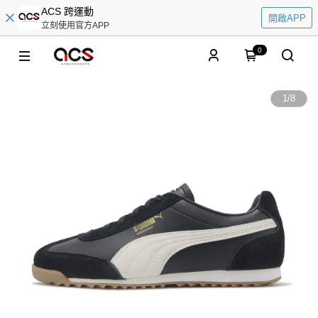
ACS 跨運動
開啟APP
立刻使用官方APP
0
1
/
8