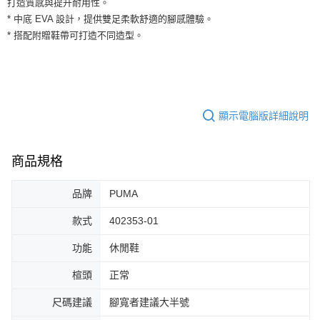
打造質感與提升耐用性。
３．安心：先確認商品／服務後，再付款。
全家取貨付款
* 中底 EVA 設計，提供雙足柔軟舒適的腳感體驗。
每筆NT$60，滿NT$1,500(含以上)免運費
【「AFTEE先享後付」結帳流程】
* 搭配附贈鞋帶可打造不同造型。
１．於結帳方式選擇「AFTEE先享後付」後，將跳轉至「AFTEE先享後付」
付款後全家取貨
結帳頁面，進行簡訊認證並確認金額後，即可完成結帳。
２．訂單成立數日內，您將收到繳費通知簡訊。
每筆NT$60，滿NT$1,500(含以上)免運費
３．收到繳費通知簡訊後14天內，點擊此簡訊中的連結，可透過四大超商／
ATM／網路銀行／等多元方式進行付款，方視為交易完成。
7-11取貨付款
※ 請注意：結帳手續完成當下不需立刻繳費，但若您需要取消訂單，請聯絡
顯示電腦版詳細說明
每筆NT$60，滿NT$1,500(含以上)免運費
購買商品的店家。未經商家同意取消之訂單仍視為有效，需透過AFTEE先享
後付繳納相關費用。
付款後7-11取貨
※ 交易是否成功請以「AFTEE先享後付 」之結帳頁面顯示為準，若有關於
是否繳費成功／繳費後需取消欲退款等相關疑問，請聯繫「AFTEE先享後付
商品規格
每筆NT$60，滿NT$1,500(含以上)免運費
客戶支援中心」
https://netprotections.freshdesk.com/support/home
宅配
品牌
PUMA
【注意事項】
１．透過由恩沛科技股份有限公司提供之「AFTEE先享後付」服務完成之交
每筆NT$100，滿NT$1,500(含以上)免運費
款式
402353-01
易，需依本服務之必要範圍內提供個人資料，並將交易相關給付款項請求債
權轉讓予恩沛科技股份有限公司。
功能
休閒鞋
２．關於個人資料處理事宜，請瀏覽以下網址：
https://aftee.tw/terms/#terms3
３．未成年的使用者請事先徵得法定代理人或監護人之同意方可使用
楦頭
正常
「AFTEE先享後付」，若未經同意申辦者引起之損失，本公司不負相關責
任。
尺碼建議
腳寬者建議大半號
４．使用「AFTEE先享後付」時，將依據個別帳號之用戶狀況，依本公司即