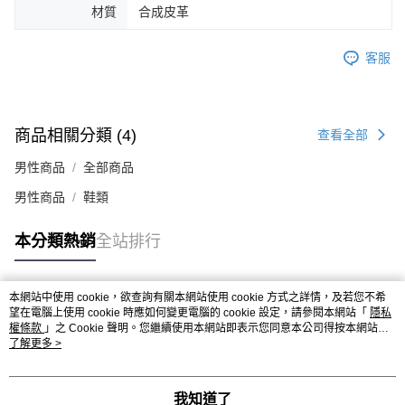
時審查核予不同之上限額度；若仍有額度不足之情形，本公司將視審查結果
材質
合成皮革
請求用戶進行身份認證。
５．嚴禁一人註冊多個帳號或使用他人資訊註冊。若發現惡意使用之情形，
恩沛科技股份有限公司將有權停止該用戶之使用額度並採取法律行動。
客服
商品相關分類 (4)
查看全部
男性商品
全部商品
男性商品
鞋類
本分類熱銷
全站排行
本網站中使用 cookie，欲查詢有關本網站使用 cookie 方式之詳情，及若您不希
熱門標籤
望在電腦上使用 cookie 時應如何變更電腦的 cookie 設定，請參閱本網站「
隱私
權條款
」之 Cookie 聲明。您繼續使用本網站即表示您同意本公司得按本網站使
用條款之 Cookie 聲明使用 cookie。
了解更多 >
我知道了