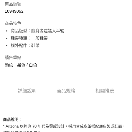
商品編號
信用卡分期付款
10949052
3 期 0 利率 每期
NT$626
21家銀行
商品特色
合作金庫商業銀行
第一商業銀行
超商取貨付款
商品版型：腳寬者建議大半號
華南商業銀行
彰化商業銀行
鞋帶種類：一般鞋帶
LINE Pay
上海商業儲蓄銀行
台北富邦商業銀行
國泰世華商業銀行
兆豐國際商業銀行
額外配件：鞋帶
Apple Pay
臺灣中小企業銀行
台中商業銀行
銷售重點
匯豐（台灣）商業銀行
華泰商業銀行
街口支付
聯邦商業銀行
遠東國際商業銀行
顏色：黑色 / 白色
元大商業銀行
永豐商業銀行
悠遊付
玉山商業銀行
星展（台灣）商業銀行
台新國際商業銀行
中國信託商業銀行
全盈+PAY
台灣樂天信用卡公司
詳細說明
商品規格
相關推薦
AFTEE先享後付
相關說明
【關於「AFTEE先享後付」】
ATM付款
AFTEE先享後付是「在收到商品之後才付款」的支付方式。 讓您購物簡單
便利好安心！
：
商品說明
１．簡單：不需註冊會員、不需綁卡、不需儲值。
運送方式
* Arizona 以經典 70 年代為靈感設計，採用合成皮革搭配麂皮製成鞋面，
２．便利：只要手機號碼，簡訊認證，即可結帳。