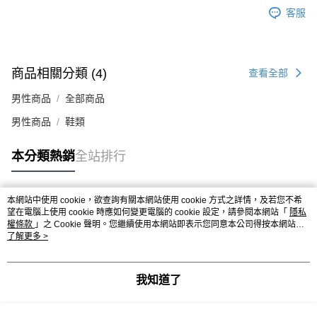
時審查核予不同之上限額度；若仍有額度不足之情形，本公司將視審查結果
客服
請求用戶進行身份認證。
５．嚴禁一人註冊多個帳號或使用他人資訊註冊。若發現惡意使用之情形，
恩沛科技股份有限公司將有權停止該用戶之使用額度並採取法律行動。
商品相關分類 (4)
查看全部
男性商品
全部商品
男性商品
鞋類
本分類熱銷
全站排行
本網站中使用 cookie，欲查詢有關本網站使用 cookie 方式之詳情，及若您不希
熱門標籤
望在電腦上使用 cookie 時應如何變更電腦的 cookie 設定，請參閱本網站「
隱私
權條款
」之 Cookie 聲明。您繼續使用本網站即表示您同意本公司得按本網站使
用條款之 Cookie 聲明使用 cookie。
了解更多 >
我知道了