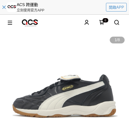
ACS 跨運動
開啟APP
立刻使用官方APP
0
1
/
8