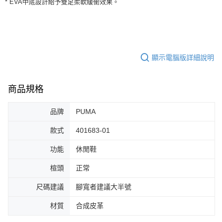
* EVA中底設計給予雙足柔軟緩衝效果。
３．安心：先確認商品／服務後，再付款。
全家取貨付款
每筆NT$60，滿NT$1,500(含以上)免運費
【「AFTEE先享後付」結帳流程】
１．於結帳方式選擇「AFTEE先享後付」後，將跳轉至「AFTEE先享後付」
付款後全家取貨
結帳頁面，進行簡訊認證並確認金額後，即可完成結帳。
２．訂單成立數日內，您將收到繳費通知簡訊。
每筆NT$60，滿NT$1,500(含以上)免運費
３．收到繳費通知簡訊後14天內，點擊此簡訊中的連結，可透過四大超商／
顯示電腦版詳細說明
ATM／網路銀行／等多元方式進行付款，方視為交易完成。
7-11取貨付款
※ 請注意：結帳手續完成當下不需立刻繳費，但若您需要取消訂單，請聯絡
每筆NT$60，滿NT$1,500(含以上)免運費
購買商品的店家。未經商家同意取消之訂單仍視為有效，需透過AFTEE先享
商品規格
後付繳納相關費用。
付款後7-11取貨
※ 交易是否成功請以「AFTEE先享後付 」之結帳頁面顯示為準，若有關於
是否繳費成功／繳費後需取消欲退款等相關疑問，請聯繫「AFTEE先享後付
品牌
PUMA
每筆NT$60，滿NT$1,500(含以上)免運費
客戶支援中心」
https://netprotections.freshdesk.com/support/home
款式
401683-01
宅配
【注意事項】
１．透過由恩沛科技股份有限公司提供之「AFTEE先享後付」服務完成之交
每筆NT$100，滿NT$1,500(含以上)免運費
功能
休閒鞋
易，需依本服務之必要範圍內提供個人資料，並將交易相關給付款項請求債
權轉讓予恩沛科技股份有限公司。
楦頭
正常
２．關於個人資料處理事宜，請瀏覽以下網址：
https://aftee.tw/terms/#terms3
尺碼建議
腳寬者建議大半號
３．未成年的使用者請事先徵得法定代理人或監護人之同意方可使用
「AFTEE先享後付」，若未經同意申辦者引起之損失，本公司不負相關責
材質
合成皮革
任。
４．使用「AFTEE先享後付」時，將依據個別帳號之用戶狀況，依本公司即