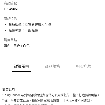
商品編號
信用卡分期付款
10949051
3 期 0 利率 每期
NT$760
21家銀行
商品特色
合作金庫商業銀行
第一商業銀行
超商取貨付款
商品版型：腳寬者建議大半號
華南商業銀行
彰化商業銀行
鞋帶種類：一般鞋帶
LINE Pay
上海商業儲蓄銀行
台北富邦商業銀行
國泰世華商業銀行
兆豐國際商業銀行
Apple Pay
銷售重點
臺灣中小企業銀行
台中商業銀行
顏色：黑色 / 白色
匯豐（台灣）商業銀行
華泰商業銀行
街口支付
聯邦商業銀行
遠東國際商業銀行
元大商業銀行
永豐商業銀行
悠遊付
玉山商業銀行
星展（台灣）商業銀行
台新國際商業銀行
中國信託商業銀行
全盈+PAY
詳細說明
商品規格
相關推薦
台灣樂天信用卡公司
AFTEE先享後付
相關說明
【關於「AFTEE先享後付」】
ATM付款
：
AFTEE先享後付是「在收到商品之後才付款」的支付方式。 讓您購物簡單
商品說明
便利好安心！
* King Indoor 系列將足球傳統與現代街頭風格融為一體，打造獨特風格。
１．簡單：不需註冊會員、不需綁卡、不需儲值。
運送方式
* 採用牛皮製成鞋面，搭配可拆式鞋舌設計，可呈現兩種不同造型。
２．便利：只要手機號碼，簡訊認證，即可結帳。