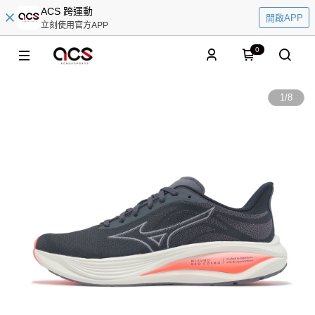
ACS 跨運動
開啟APP
立刻使用官方APP
0
1
/
8