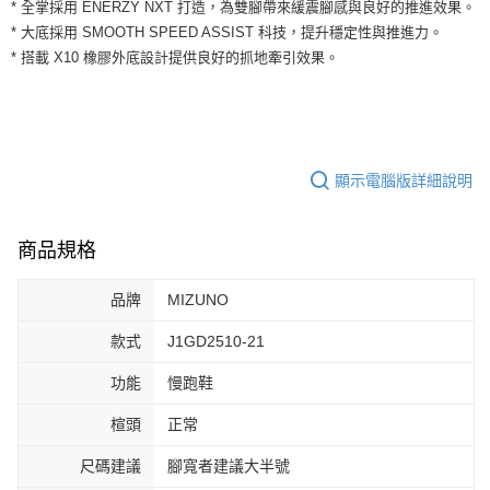
運送方式
* 全掌採用 ENERZY NXT 打造，為雙腳帶來緩震腳感與良好的推進效果。
２．便利：只要手機號碼，簡訊認證，即可結帳。
* 大底採用 SMOOTH SPEED ASSIST 科技，提升穩定性與推進力。
３．安心：先確認商品／服務後，再付款。
全家取貨付款
* 搭載 X10 橡膠外底設計提供良好的抓地牽引效果。
每筆NT$60，滿NT$1,500(含以上)免運費
【「AFTEE先享後付」結帳流程】
１．於結帳方式選擇「AFTEE先享後付」後，將跳轉至「AFTEE先享後付」
付款後全家取貨
結帳頁面，進行簡訊認證並確認金額後，即可完成結帳。
２．訂單成立數日內，您將收到繳費通知簡訊。
每筆NT$60，滿NT$1,500(含以上)免運費
３．收到繳費通知簡訊後14天內，點擊此簡訊中的連結，可透過四大超商／
ATM／網路銀行／等多元方式進行付款，方視為交易完成。
顯示電腦版詳細說明
7-11取貨付款
※ 請注意：結帳手續完成當下不需立刻繳費，但若您需要取消訂單，請聯絡
每筆NT$60，滿NT$1,500(含以上)免運費
購買商品的店家。未經商家同意取消之訂單仍視為有效，需透過AFTEE先享
後付繳納相關費用。
商品規格
付款後7-11取貨
※ 交易是否成功請以「AFTEE先享後付 」之結帳頁面顯示為準，若有關於
是否繳費成功／繳費後需取消欲退款等相關疑問，請聯繫「AFTEE先享後付
每筆NT$60，滿NT$1,500(含以上)免運費
客戶支援中心」
https://netprotections.freshdesk.com/support/home
品牌
MIZUNO
宅配
【注意事項】
款式
J1GD2510-21
１．透過由恩沛科技股份有限公司提供之「AFTEE先享後付」服務完成之交
每筆NT$100，滿NT$1,500(含以上)免運費
易，需依本服務之必要範圍內提供個人資料，並將交易相關給付款項請求債
功能
慢跑鞋
權轉讓予恩沛科技股份有限公司。
２．關於個人資料處理事宜，請瀏覽以下網址：
楦頭
正常
https://aftee.tw/terms/#terms3
３．未成年的使用者請事先徵得法定代理人或監護人之同意方可使用
尺碼建議
腳寬者建議大半號
「AFTEE先享後付」，若未經同意申辦者引起之損失，本公司不負相關責
任。