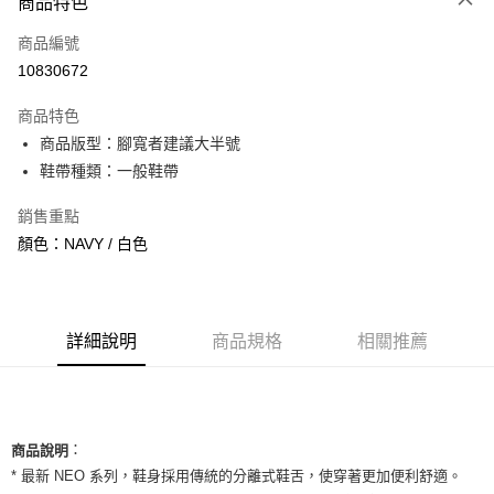
商品特色
信用卡一次付款
商品編號
信用卡分期付款
10830672
3 期 0 利率 每期
NT$793
21家銀行
商品特色
合作金庫商業銀行
第一商業銀行
超商取貨付款
商品版型：腳寬者建議大半號
華南商業銀行
彰化商業銀行
鞋帶種類：一般鞋帶
LINE Pay
上海商業儲蓄銀行
台北富邦商業銀行
國泰世華商業銀行
兆豐國際商業銀行
Apple Pay
銷售重點
臺灣中小企業銀行
台中商業銀行
顏色：NAVY / 白色
匯豐（台灣）商業銀行
華泰商業銀行
街口支付
聯邦商業銀行
遠東國際商業銀行
元大商業銀行
永豐商業銀行
悠遊付
玉山商業銀行
星展（台灣）商業銀行
台新國際商業銀行
中國信託商業銀行
全盈+PAY
詳細說明
商品規格
相關推薦
台灣樂天信用卡公司
AFTEE先享後付
相關說明
【關於「AFTEE先享後付」】
ATM付款
：
AFTEE先享後付是「在收到商品之後才付款」的支付方式。 讓您購物簡單
商品說明
便利好安心！
* 最新 NEO 系列，鞋身採用傳統的分離式鞋舌，使穿著更加便利舒適。
１．簡單：不需註冊會員、不需綁卡、不需儲值。