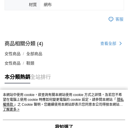
材質
網布
４．使用「AFTEE先享後付」時，將依據個別帳號之用戶狀況，依本公司即
時審查核予不同之上限額度；若仍有額度不足之情形，本公司將視審查結果
請求用戶進行身份認證。
客服
５．嚴禁一人註冊多個帳號或使用他人資訊註冊。若發現惡意使用之情形，
恩沛科技股份有限公司將有權停止該用戶之使用額度並採取法律行動。
商品相關分類 (4)
查看全部
女性商品
全部商品
女性商品
鞋類
本分類熱銷
全站排行
本網站中使用 cookie，欲查詢有關本網站使用 cookie 方式之詳情，及若您不希
熱門標籤
望在電腦上使用 cookie 時應如何變更電腦的 cookie 設定，請參閱本網站「
隱私
權條款
」之 Cookie 聲明。您繼續使用本網站即表示您同意本公司得按本網站使
用條款之 Cookie 聲明使用 cookie。
了解更多 >
我知道了