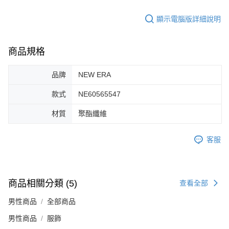
每筆NT$60，滿NT$1,500(含以上)免運費
【「AFTEE先享後付」結帳流程】
１．於結帳方式選擇「AFTEE先享後付」後，將跳轉至「AFTEE先享後付」
顯示電腦版詳細說明
付款後全家取貨
結帳頁面，進行簡訊認證並確認金額後，即可完成結帳。
２．訂單成立數日內，您將收到繳費通知簡訊。
每筆NT$60，滿NT$1,500(含以上)免運費
３．收到繳費通知簡訊後14天內，點擊此簡訊中的連結，可透過四大超商／
商品規格
ATM／網路銀行／等多元方式進行付款，方視為交易完成。
7-11取貨付款
※ 請注意：結帳手續完成當下不需立刻繳費，但若您需要取消訂單，請聯絡
每筆NT$60，滿NT$1,500(含以上)免運費
購買商品的店家。未經商家同意取消之訂單仍視為有效，需透過AFTEE先享
品牌
NEW ERA
後付繳納相關費用。
付款後7-11取貨
※ 交易是否成功請以「AFTEE先享後付 」之結帳頁面顯示為準，若有關於
款式
NE60565547
是否繳費成功／繳費後需取消欲退款等相關疑問，請聯繫「AFTEE先享後付
每筆NT$60，滿NT$1,500(含以上)免運費
客戶支援中心」
https://netprotections.freshdesk.com/support/home
材質
聚酯纖維
宅配
【注意事項】
１．透過由恩沛科技股份有限公司提供之「AFTEE先享後付」服務完成之交
每筆NT$100，滿NT$1,500(含以上)免運費
客服
易，需依本服務之必要範圍內提供個人資料，並將交易相關給付款項請求債
權轉讓予恩沛科技股份有限公司。
２．關於個人資料處理事宜，請瀏覽以下網址：
https://aftee.tw/terms/#terms3
３．未成年的使用者請事先徵得法定代理人或監護人之同意方可使用
商品相關分類 (5)
查看全部
「AFTEE先享後付」，若未經同意申辦者引起之損失，本公司不負相關責
任。
男性商品
全部商品
４．使用「AFTEE先享後付」時，將依據個別帳號之用戶狀況，依本公司即
時審查核予不同之上限額度；若仍有額度不足之情形，本公司將視審查結果
男性商品
服飾
請求用戶進行身份認證。