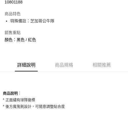
10801188
3 期 0 利率 每期
NT$360
21家銀行
商品特色
合作金庫商業銀行
第一商業銀行
超商取貨付款
特殊備註：芝加哥公牛隊
華南商業銀行
彰化商業銀行
LINE Pay
上海商業儲蓄銀行
台北富邦商業銀行
銷售重點
國泰世華商業銀行
兆豐國際商業銀行
Apple Pay
顏色：黑色 / 紅色
臺灣中小企業銀行
台中商業銀行
匯豐（台灣）商業銀行
華泰商業銀行
街口支付
聯邦商業銀行
遠東國際商業銀行
元大商業銀行
永豐商業銀行
悠遊付
玉山商業銀行
詳細說明
商品規格
星展（台灣）商業銀行
相關推薦
台新國際商業銀行
中國信託商業銀行
全盈+PAY
台灣樂天信用卡公司
AFTEE先享後付
相關說明
：
商品說明
【關於「AFTEE先享後付」】
ATM付款
* 正面繡有球隊徽標
AFTEE先享後付是「在收到商品之後才付款」的支付方式。 讓您購物簡單
便利好安心！
* 後方魔鬼氈設計，可隨意調整貼合度
１．簡單：不需註冊會員、不需綁卡、不需儲值。
運送方式
２．便利：只要手機號碼，簡訊認證，即可結帳。
３．安心：先確認商品／服務後，再付款。
全家取貨付款