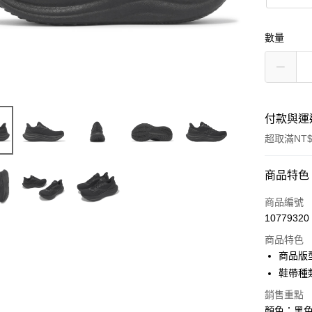
數量
付款與運
超取滿NT$
付款方式
商品特色
信用卡一
商品編號
10779320
信用卡分
商品特色
3 期 
商品版
合作金
鞋帶種
超商取貨
華南商
銷售重點
LINE Pay
上海商
顏色：黑色 