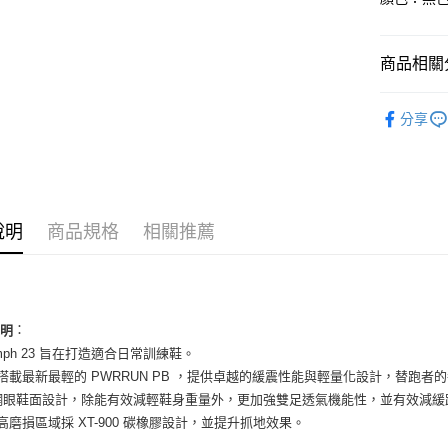
國泰世
Apple Pay
臺灣中
匯豐（
街口支付
商品相關分
聯邦商
元大商
悠遊付
女性商品
玉山商
分享
台新國
全盈+PAY
女性商品
台灣樂
AFTEE先
依運動類
相關說明
依品牌
【關於「A
ATM付款
說明
商品規格
相關推薦
AFTEE
便利好安
１．簡單
２．便利
運送方式
３．安心
全家取貨
：
說明
【「AFT
iumph 23 旨在打造適合日常訓練鞋。
每筆NT$6
１．於結帳
付」結帳
底搭載最新最輕的 PWRRUN PB ，提供卓越的緩震性能與輕量化設計，替跑
付款後全
２．訂單
D 網眼鞋面設計，除能有效減輕鞋身重量外，更加強雙足透氣機能性，並有效減
３．收到繳
每筆NT$6
底高磨損區域採 XT-900 碳橡膠設計，並提升抓地效果。
／ATM／
※ 請注意