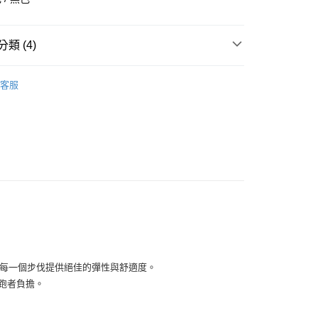
華商業銀行
兆豐國際商業銀行
小企業銀行
台中商業銀行
台灣）商業銀行
華泰商業銀行
類 (4)
業銀行
遠東國際商業銀行
業銀行
永豐商業銀行
全部商品
業銀行
星展（台灣）商業銀行
客服
際商業銀行
中國信託商業銀行
鞋類
天信用卡公司
享後付
型
跑步
SAUCONY
FTEE先享後付」】
先享後付是「在收到商品之後才付款」的支付方式。 讓您購物簡單
心！
：不需註冊會員、不需綁卡、不需儲值。
：只要手機號碼，簡訊認證，即可結帳。
：先確認商品／服務後，再付款。
付款
EE先享後付」結帳流程】
0，滿NT$1,500(含以上)免運費
方式選擇「AFTEE先享後付」後，將跳轉至「AFTEE先享後
頁面，進行簡訊認證並確認金額後，即可完成結帳。
者的每一個步伐提供絕佳的彈性與舒適度。
家取貨
成立數日內，您將收到繳費通知簡訊。
緩跑者負擔。
費通知簡訊後14天內，點擊此簡訊中的連結，可透過四大超商
0，滿NT$1,500(含以上)免運費
網路銀行／等多元方式進行付款，方視為交易完成。
：結帳手續完成當下不需立刻繳費，但若您需要取消訂單，請聯