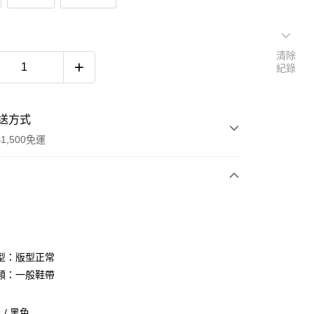
清除
紀錄
送方式
1,500免運
次付款
期付款
0 利率 每期
NT$1,226
21家銀行
型：版型正常
庫商業銀行
第一商業銀行
類：一般鞋帶
付款
業銀行
彰化商業銀行
業儲蓄銀行
台北富邦商業銀行
/ 黑色