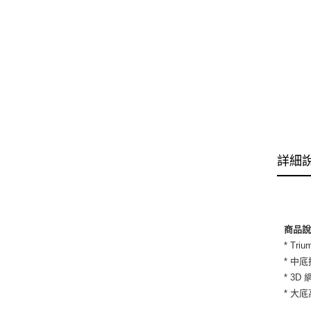
詳細
商品
* Tr
* 中
* 3
* 大