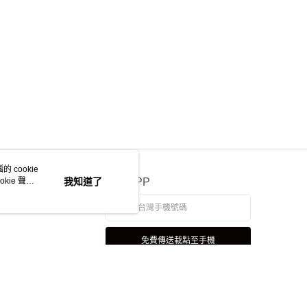
 cookie
kie 聲明
我知道了
官方APP
免費傳送載點至手機
若接到可疑電話，請洽詢165反詐騙專線