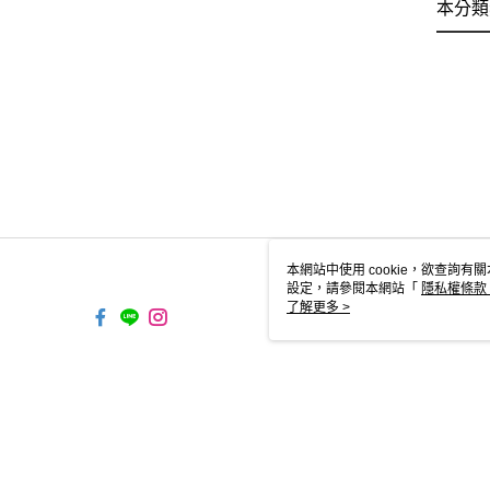
本分類
本網站中使用 cookie，欲查詢有關
設定，請參閱本網站「
隱私權條款
使用 cookie。
了解更多 >