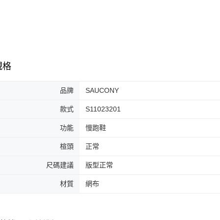
7-11取貨
絡購買商品
先享後付
每筆NT$6
※ 交易是
是否繳費成
付款後7-1
付客戶支
每筆NT$6
【注意事
規格
宅配
１．透過由
交易，需
每筆NT$1
求債權轉
品牌
SAUCONY
２．關於
https://aft
款式
S11023201
３．未成
「AFTE
功能
慢跑鞋
任。
４．使用「
楦頭
正常
即時審查
結果請求
尺碼建議
版型正常
５．嚴禁
形，恩沛
材質
網布
動。