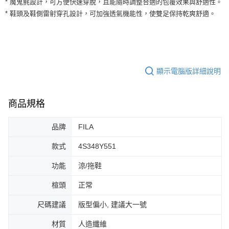
* 魔鬼氈設計，可方便快速穿脫，且能隨時調整合適的包覆效果與舒適性。
３．安心：先確認商品／服務後，再付款。
全家取貨付款
* 鞋頭及鞋側雷射穿孔設計，可加強透氣機能性，使雙足保持乾爽舒適。
每筆NT$60，滿NT$1,500(含以上)免運費
【「AFTEE先享後付」結帳流程】
１．於結帳方式選擇「AFTEE先享後付」後，將跳轉至「AFTEE先享後付」
付款後全家取貨
結帳頁面，進行簡訊認證並確認金額後，即可完成結帳。
２．訂單成立數日內，您將收到繳費通知簡訊。
每筆NT$60，滿NT$1,500(含以上)免運費
３．收到繳費通知簡訊後14天內，點擊此簡訊中的連結，可透過四大超商／
ATM／網路銀行／等多元方式進行付款，方視為交易完成。
顯示電腦版詳細說明
7-11取貨付款
※ 請注意：結帳手續完成當下不需立刻繳費，但若您需要取消訂單，請聯絡
每筆NT$60，滿NT$1,500(含以上)免運費
購買商品的店家。未經商家同意取消之訂單仍視為有效，需透過AFTEE先享
後付繳納相關費用。
商品規格
付款後7-11取貨
※ 交易是否成功請以「AFTEE先享後付 」之結帳頁面顯示為準，若有關於
是否繳費成功／繳費後需取消欲退款等相關疑問，請聯繫「AFTEE先享後付
每筆NT$60，滿NT$1,500(含以上)免運費
客戶支援中心」
https://netprotections.freshdesk.com/support/home
品牌
FILA
宅配
【注意事項】
款式
4S348Y551
１．透過由恩沛科技股份有限公司提供之「AFTEE先享後付」服務完成之交
每筆NT$100，滿NT$1,500(含以上)免運費
易，需依本服務之必要範圍內提供個人資料，並將交易相關給付款項請求債
功能
涼/拖鞋
權轉讓予恩沛科技股份有限公司。
２．關於個人資料處理事宜，請瀏覽以下網址：
楦頭
正常
https://aftee.tw/terms/#terms3
３．未成年的使用者請事先徵得法定代理人或監護人之同意方可使用
尺碼建議
版型偏小, 建議大一號
「AFTEE先享後付」，若未經同意申辦者引起之損失，本公司不負相關責
任。
材質
人造纖維
４．使用「AFTEE先享後付」時，將依據個別帳號之用戶狀況，依本公司即