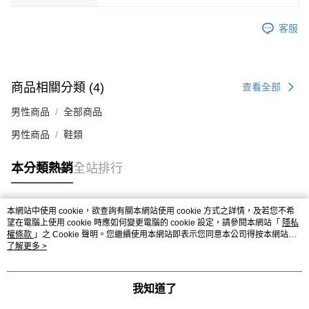
時審查核予不同之上限額度；若仍有額度不足之情形，本公司將視審查結果
請求用戶進行身份認證。
客服
５．嚴禁一人註冊多個帳號或使用他人資訊註冊。若發現惡意使用之情形，
恩沛科技股份有限公司將有權停止該用戶之使用額度並採取法律行動。
商品相關分類 (4)
查看全部
男性商品
全部商品
男性商品
鞋類
本分類熱銷
全站排行
本網站中使用 cookie，欲查詢有關本網站使用 cookie 方式之詳情，及若您不希
熱門標籤
望在電腦上使用 cookie 時應如何變更電腦的 cookie 設定，請參閱本網站「
隱私
權條款
」之 Cookie 聲明。您繼續使用本網站即表示您同意本公司得按本網站使
用條款之 Cookie 聲明使用 cookie。
了解更多 >
我知道了