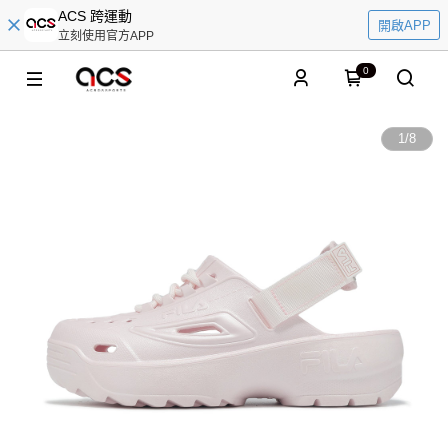
ACS 跨運動
開啟APP
立刻使用官方APP
0
1
/
8