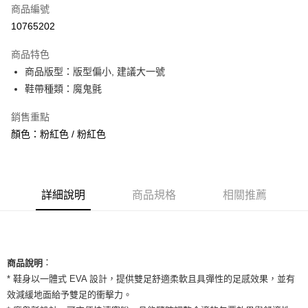
商品編號
信用卡分期付款
10765202
3 期 0 利率 每期
NT$493
21家銀行
商品特色
合作金庫商業銀行
第一商業銀行
超商取貨付款
商品版型：版型偏小, 建議大一號
華南商業銀行
彰化商業銀行
鞋帶種類：魔鬼氈
LINE Pay
上海商業儲蓄銀行
台北富邦商業銀行
國泰世華商業銀行
兆豐國際商業銀行
Apple Pay
銷售重點
臺灣中小企業銀行
台中商業銀行
顏色：粉紅色 / 粉紅色
匯豐（台灣）商業銀行
華泰商業銀行
街口支付
聯邦商業銀行
遠東國際商業銀行
元大商業銀行
永豐商業銀行
悠遊付
玉山商業銀行
星展（台灣）商業銀行
台新國際商業銀行
中國信託商業銀行
全盈+PAY
詳細說明
商品規格
相關推薦
台灣樂天信用卡公司
AFTEE先享後付
相關說明
【關於「AFTEE先享後付」】
ATM付款
：
AFTEE先享後付是「在收到商品之後才付款」的支付方式。 讓您購物簡單
商品說明
便利好安心！
* 鞋身以一體式 EVA 設計，提供雙足舒適柔軟且具彈性的足感效果，並有
１．簡單：不需註冊會員、不需綁卡、不需儲值。
運送方式
效減緩地面給予雙足的衝擊力。
２．便利：只要手機號碼，簡訊認證，即可結帳。