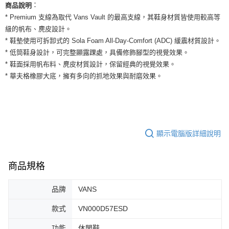
運送方式
：
商品說明
２．便利：只要手機號碼，簡訊認證，即可結帳。
３．安心：先確認商品／服務後，再付款。
* Premium 支線為取代 Vans Vault 的最高支線，其鞋身材質皆使用較高等
全家取貨付款
級的帆布、麂皮設計。
每筆NT$60，滿NT$1,500(含以上)免運費
【「AFTEE先享後付」結帳流程】
* 鞋墊使用可拆卸式的 Sola Foam All-Day-Comfort (ADC) 緩震材質設計。
１．於結帳方式選擇「AFTEE先享後付」後，將跳轉至「AFTEE先享後付」
付款後全家取貨
* 低筒鞋身設計，可完整顯露踝處，具備修飾腳型的視覺效果。
結帳頁面，進行簡訊認證並確認金額後，即可完成結帳。
２．訂單成立數日內，您將收到繳費通知簡訊。
* 鞋面採用帆布料、麂皮材質設計，保留經典的視覺效果。
每筆NT$60，滿NT$1,500(含以上)免運費
３．收到繳費通知簡訊後14天內，點擊此簡訊中的連結，可透過四大超商／
* 華夫格橡膠大底，擁有多向的抓地效果與耐磨效果。
ATM／網路銀行／等多元方式進行付款，方視為交易完成。
7-11取貨付款
※ 請注意：結帳手續完成當下不需立刻繳費，但若您需要取消訂單，請聯絡
每筆NT$60，滿NT$1,500(含以上)免運費
購買商品的店家。未經商家同意取消之訂單仍視為有效，需透過AFTEE先享
後付繳納相關費用。
付款後7-11取貨
※ 交易是否成功請以「AFTEE先享後付 」之結帳頁面顯示為準，若有關於
是否繳費成功／繳費後需取消欲退款等相關疑問，請聯繫「AFTEE先享後付
每筆NT$60，滿NT$1,500(含以上)免運費
顯示電腦版詳細說明
客戶支援中心」
https://netprotections.freshdesk.com/support/home
宅配
【注意事項】
１．透過由恩沛科技股份有限公司提供之「AFTEE先享後付」服務完成之交
每筆NT$100，滿NT$1,500(含以上)免運費
商品規格
易，需依本服務之必要範圍內提供個人資料，並將交易相關給付款項請求債
權轉讓予恩沛科技股份有限公司。
品牌
VANS
２．關於個人資料處理事宜，請瀏覽以下網址：
https://aftee.tw/terms/#terms3
款式
VN000D57ESD
３．未成年的使用者請事先徵得法定代理人或監護人之同意方可使用
「AFTEE先享後付」，若未經同意申辦者引起之損失，本公司不負相關責
功能
休閒鞋
任。