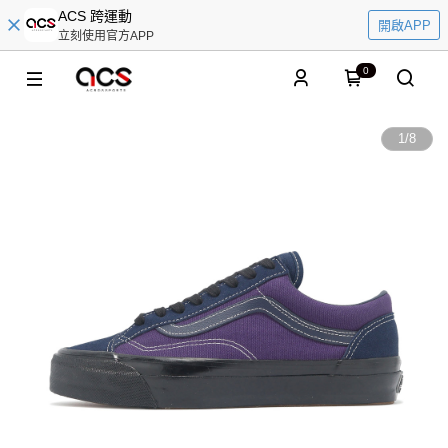
ACS 跨運動
開啟APP
立刻使用官方APP
0
1
/
8