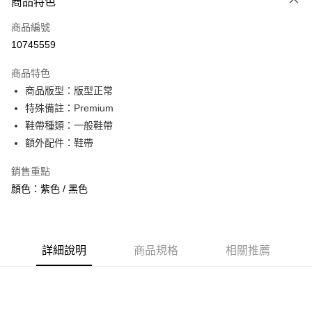
商品特色
信用卡一次付款
商品編號
信用卡分期付款
10745559
3 期 0 利率 每期
NT$593
21家銀行
商品特色
合作金庫商業銀行
第一商業銀行
超商取貨付款
商品版型：版型正常
華南商業銀行
彰化商業銀行
特殊備註：Premium
LINE Pay
上海商業儲蓄銀行
台北富邦商業銀行
國泰世華商業銀行
兆豐國際商業銀行
鞋帶種類：一般鞋帶
Apple Pay
臺灣中小企業銀行
台中商業銀行
額外配件：鞋帶
匯豐（台灣）商業銀行
華泰商業銀行
街口支付
聯邦商業銀行
遠東國際商業銀行
銷售重點
元大商業銀行
永豐商業銀行
悠遊付
顏色：紫色 / 黑色
玉山商業銀行
星展（台灣）商業銀行
台新國際商業銀行
中國信託商業銀行
全盈+PAY
台灣樂天信用卡公司
AFTEE先享後付
詳細說明
商品規格
相關推薦
相關說明
【關於「AFTEE先享後付」】
ATM付款
AFTEE先享後付是「在收到商品之後才付款」的支付方式。 讓您購物簡單
便利好安心！
１．簡單：不需註冊會員、不需綁卡、不需儲值。