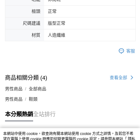
４．使用「AFTEE先享後付」時，將依據個別帳號之用戶狀況，依本公司即
時審查核予不同之上限額度；若仍有額度不足之情形，本公司將視審查結果
楦頭
正常
請求用戶進行身份認證。
５．嚴禁一人註冊多個帳號或使用他人資訊註冊。若發現惡意使用之情形，
尺碼建議
版型正常
恩沛科技股份有限公司將有權停止該用戶之使用額度並採取法律行動。
材質
人造纖維
客服
商品相關分類 (4)
查看全部
男性商品
全部商品
男性商品
鞋類
本分類熱銷
全站排行
本網站中使用 cookie，欲查詢有關本網站使用 cookie 方式之詳情，及若您不希
熱門標籤
望在電腦上使用 cookie 時應如何變更電腦的 cookie 設定，請參閱本網站「
隱私