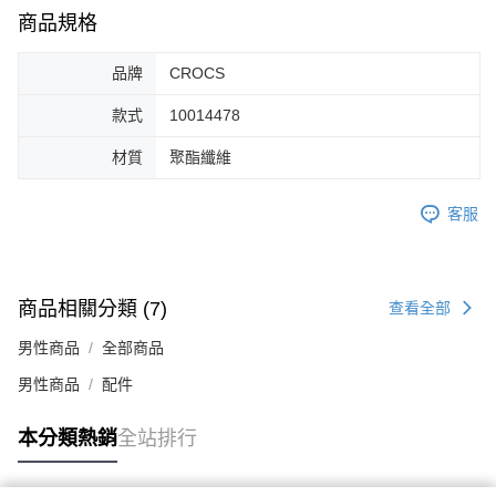
１．於結帳方式選擇「AFTEE先享後付」後，將跳轉至「AFTEE先享後付」
商品規格
付款後全家取貨
結帳頁面，進行簡訊認證並確認金額後，即可完成結帳。
２．訂單成立數日內，您將收到繳費通知簡訊。
每筆NT$60，滿NT$1,500(含以上)免運費
品牌
CROCS
３．收到繳費通知簡訊後14天內，點擊此簡訊中的連結，可透過四大超商／
ATM／網路銀行／等多元方式進行付款，方視為交易完成。
7-11取貨付款
款式
10014478
※ 請注意：結帳手續完成當下不需立刻繳費，但若您需要取消訂單，請聯絡
每筆NT$60，滿NT$1,500(含以上)免運費
購買商品的店家。未經商家同意取消之訂單仍視為有效，需透過AFTEE先享
後付繳納相關費用。
材質
聚酯纖維
付款後7-11取貨
※ 交易是否成功請以「AFTEE先享後付 」之結帳頁面顯示為準，若有關於
是否繳費成功／繳費後需取消欲退款等相關疑問，請聯繫「AFTEE先享後付
每筆NT$60，滿NT$1,500(含以上)免運費
客服
客戶支援中心」
https://netprotections.freshdesk.com/support/home
宅配
【注意事項】
１．透過由恩沛科技股份有限公司提供之「AFTEE先享後付」服務完成之交
每筆NT$100，滿NT$1,500(含以上)免運費
易，需依本服務之必要範圍內提供個人資料，並將交易相關給付款項請求債
商品相關分類 (7)
查看全部
權轉讓予恩沛科技股份有限公司。
２．關於個人資料處理事宜，請瀏覽以下網址：
男性商品
全部商品
https://aftee.tw/terms/#terms3
３．未成年的使用者請事先徵得法定代理人或監護人之同意方可使用
男性商品
配件
「AFTEE先享後付」，若未經同意申辦者引起之損失，本公司不負相關責
任。
本分類熱銷
全站排行
４．使用「AFTEE先享後付」時，將依據個別帳號之用戶狀況，依本公司即
時審查核予不同之上限額度；若仍有額度不足之情形，本公司將視審查結果
請求用戶進行身份認證。
５．嚴禁一人註冊多個帳號或使用他人資訊註冊。若發現惡意使用之情形，