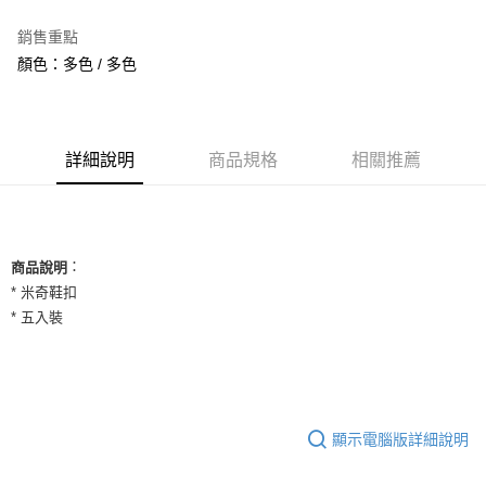
3 期 0 利率 每期
NT$150
21家銀行
銷售重點
合作金庫商業銀行
第一商業銀行
超商取貨付款
顏色：多色 / 多色
華南商業銀行
彰化商業銀行
LINE Pay
上海商業儲蓄銀行
台北富邦商業銀行
國泰世華商業銀行
兆豐國際商業銀行
Apple Pay
臺灣中小企業銀行
台中商業銀行
詳細說明
商品規格
相關推薦
匯豐（台灣）商業銀行
華泰商業銀行
街口支付
聯邦商業銀行
遠東國際商業銀行
元大商業銀行
永豐商業銀行
悠遊付
玉山商業銀行
星展（台灣）商業銀行
台新國際商業銀行
中國信託商業銀行
全盈+PAY
：
商品說明
台灣樂天信用卡公司
* 米奇鞋扣
AFTEE先享後付
* 五入裝
相關說明
【關於「AFTEE先享後付」】
ATM付款
AFTEE先享後付是「在收到商品之後才付款」的支付方式。 讓您購物簡單
便利好安心！
１．簡單：不需註冊會員、不需綁卡、不需儲值。
運送方式
２．便利：只要手機號碼，簡訊認證，即可結帳。
顯示電腦版詳細說明
３．安心：先確認商品／服務後，再付款。
全家取貨付款
每筆NT$60，滿NT$1,500(含以上)免運費
【「AFTEE先享後付」結帳流程】