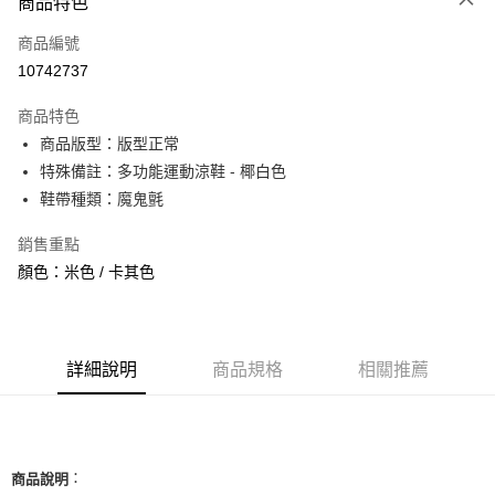
商品特色
信用卡一次付款
商品編號
信用卡分期付款
10742737
3 期 0 利率 每期
NT$793
21家銀行
商品特色
合作金庫商業銀行
第一商業銀行
超商取貨付款
商品版型：版型正常
華南商業銀行
彰化商業銀行
特殊備註：多功能運動涼鞋 - 椰白色
LINE Pay
上海商業儲蓄銀行
台北富邦商業銀行
國泰世華商業銀行
兆豐國際商業銀行
鞋帶種類：魔鬼氈
Apple Pay
臺灣中小企業銀行
台中商業銀行
銷售重點
匯豐（台灣）商業銀行
華泰商業銀行
街口支付
聯邦商業銀行
遠東國際商業銀行
顏色：米色 / 卡其色
元大商業銀行
永豐商業銀行
悠遊付
玉山商業銀行
星展（台灣）商業銀行
台新國際商業銀行
中國信託商業銀行
全盈+PAY
台灣樂天信用卡公司
詳細說明
商品規格
相關推薦
AFTEE先享後付
相關說明
【關於「AFTEE先享後付」】
ATM付款
AFTEE先享後付是「在收到商品之後才付款」的支付方式。 讓您購物簡單
便利好安心！
：
商品說明
１．簡單：不需註冊會員、不需綁卡、不需儲值。