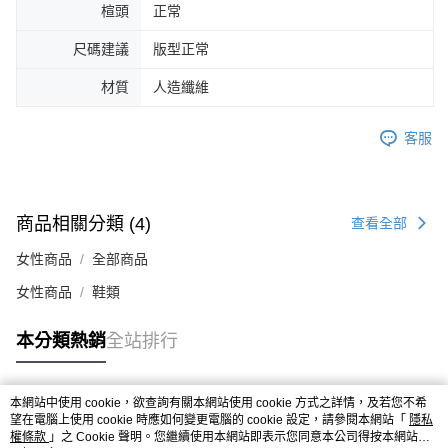
楦頭
正常
４．使用「AFTEE先享後付」時，將依據個別帳號之用戶狀況，依本公司即
時審查核予不同之上限額度；若仍有額度不足之情形，本公司將視審查結果
尺碼建議
版型正常
請求用戶進行身份認證。
５．嚴禁一人註冊多個帳號或使用他人資訊註冊。若發現惡意使用之情形，
材質
人造纖維
恩沛科技股份有限公司將有權停止該用戶之使用額度並採取法律行動。
客服
商品相關分類 (4)
查看全部
女性商品
全部商品
女性商品
鞋類
本分類熱銷
全站排行
本網站中使用 cookie，欲查詢有關本網站使用 cookie 方式之詳情，及若您不希
熱門標籤
望在電腦上使用 cookie 時應如何變更電腦的 cookie 設定，請參閱本網站「
隱私
權條款
」之 Cookie 聲明。您繼續使用本網站即表示您同意本公司得按本網站使