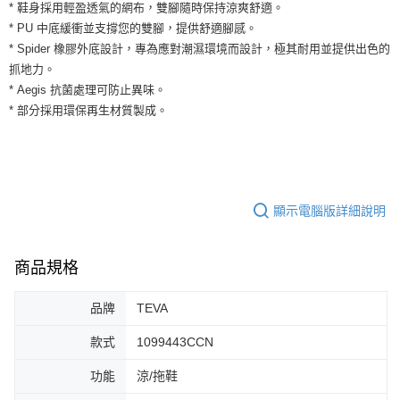
運送方式
* 鞋身採用輕盈透氣的網布，雙腳隨時保持涼爽舒適。
２．便利：只要手機號碼，簡訊認證，即可結帳。
* PU 中底緩衝並支撐您的雙腳，提供舒適腳感。
３．安心：先確認商品／服務後，再付款。
全家取貨付款
* Spider 橡膠外底設計，專為應對潮濕環境而設計，極其耐用並提供出色的
每筆NT$60，滿NT$1,500(含以上)免運費
【「AFTEE先享後付」結帳流程】
抓地力。
１．於結帳方式選擇「AFTEE先享後付」後，將跳轉至「AFTEE先享後付」
* Aegis 抗菌處理可防止異味。
付款後全家取貨
結帳頁面，進行簡訊認證並確認金額後，即可完成結帳。
２．訂單成立數日內，您將收到繳費通知簡訊。
* 部分採用環保再生材質製成。
每筆NT$60，滿NT$1,500(含以上)免運費
３．收到繳費通知簡訊後14天內，點擊此簡訊中的連結，可透過四大超商／
ATM／網路銀行／等多元方式進行付款，方視為交易完成。
7-11取貨付款
※ 請注意：結帳手續完成當下不需立刻繳費，但若您需要取消訂單，請聯絡
每筆NT$60，滿NT$1,500(含以上)免運費
購買商品的店家。未經商家同意取消之訂單仍視為有效，需透過AFTEE先享
後付繳納相關費用。
付款後7-11取貨
※ 交易是否成功請以「AFTEE先享後付 」之結帳頁面顯示為準，若有關於
顯示電腦版詳細說明
是否繳費成功／繳費後需取消欲退款等相關疑問，請聯繫「AFTEE先享後付
每筆NT$60，滿NT$1,500(含以上)免運費
客戶支援中心」
https://netprotections.freshdesk.com/support/home
宅配
商品規格
【注意事項】
１．透過由恩沛科技股份有限公司提供之「AFTEE先享後付」服務完成之交
每筆NT$100，滿NT$1,500(含以上)免運費
易，需依本服務之必要範圍內提供個人資料，並將交易相關給付款項請求債
品牌
TEVA
權轉讓予恩沛科技股份有限公司。
２．關於個人資料處理事宜，請瀏覽以下網址：
款式
1099443CCN
https://aftee.tw/terms/#terms3
３．未成年的使用者請事先徵得法定代理人或監護人之同意方可使用
功能
涼/拖鞋
「AFTEE先享後付」，若未經同意申辦者引起之損失，本公司不負相關責
任。