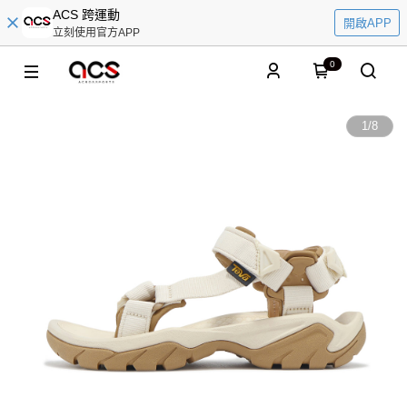
ACS 跨運動
開啟APP
立刻使用官方APP
0
1
/
8