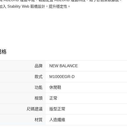
３．收到繳
每筆NT$6
加入 Stability Web 鞋橋設計，提升穩定性。
／ATM／
※ 請注意
7-11取貨
絡購買商品
先享後付
每筆NT$6
※ 交易是
是否繳費成
付款後7-1
付客戶支
每筆NT$6
【注意事
規格
宅配
１．透過由
交易，需
每筆NT$1
求債權轉
品牌
NEW BALANCE
２．關於
https://aft
款式
M1000EGR-D
３．未成
「AFTE
功能
休閒鞋
任。
４．使用「
楦頭
正常
即時審查
結果請求
尺碼建議
版型正常
５．嚴禁
形，恩沛
動。
材質
人造纖維