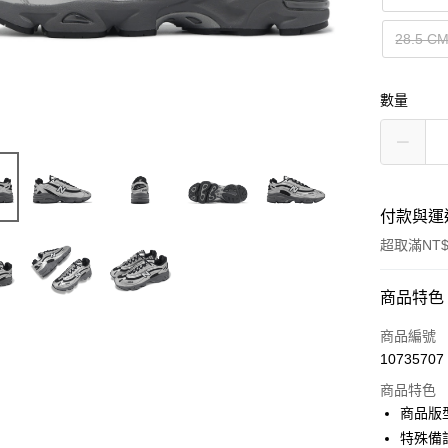
28.5 C
數量
付款與運
超取滿NT$
付款方式
商品特色
信用卡一
商品編號
10735707
信用卡分
商品特色
3 期 
商品版
合作金
特殊備
超商取貨