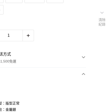
M
清除
紀錄
送方式
1,500免運
次付款
期付款
0 利率 每期
NT$960
21家銀行
型：版型正常
庫商業銀行
第一商業銀行
註：金屬銀
付款