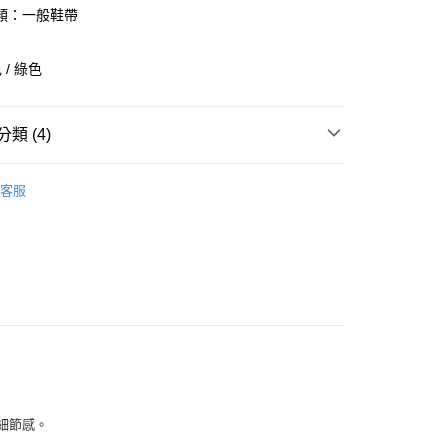
業銀行
彰化商業銀行
類：一般鞋帶
業儲蓄銀行
台北富邦商業銀行
華商業銀行
兆豐國際商業銀行
/ 綠色
小企業銀行
台中商業銀行
台灣）商業銀行
華泰商業銀行
業銀行
遠東國際商業銀行
類 (4)
業銀行
永豐商業銀行
業銀行
星展（台灣）商業銀行
全部商品
際商業銀行
中國信託商業銀行
客服
天信用卡公司
鞋類
享後付
型
休閒
FTEE先享後付」】
NEW BALANCE
先享後付是「在收到商品之後才付款」的支付方式。 讓您購物簡單
心！
：不需註冊會員、不需綁卡、不需儲值。
：只要手機號碼，簡訊認證，即可結帳。
：先確認商品／服務後，再付款。
付款
EE先享後付」結帳流程】
0，滿NT$1,500(含以上)免運費
方式選擇「AFTEE先享後付」後，將跳轉至「AFTEE先享後
頁面，進行簡訊認證並確認金額後，即可完成結帳。
滿細節感。
家取貨
成立數日內，您將收到繳費通知簡訊。