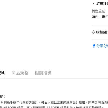
華南商
鞋帶種
LINE Pay
上海商
銷售重點
國泰世
Apple Pay
顏色：銀色 
臺灣中
匯豐（
街口支付
聯邦商
商品相關分
元大商
悠遊付
玉山商
男性商品
台新國
全盈+PAY
分享
台灣樂
男性商品
AFTEE先
相關說明
依運動類
【關於「A
ATM付款
依品牌
AFTEE
便利好安
說明
商品規格
相關推薦
１．簡單
２．便利
運送方式
３．安心
全家取貨
【「AFT
：
每筆NT$6
１．於結帳
說明
付」結帳
000 系列為千禧年代的經典設計，鞋面大膽且富未來感的設計風格，同時展現滿
付款後全
２．訂單
棉與 ABZORB 緩震中底，鞋跟配置 ABZORB 緩震科技，給予舒適柔軟腳感。