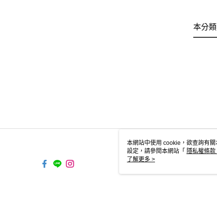
本分類
本網站中使用 cookie，欲查詢有關
設定，請參閱本網站「
隱私權條款
使用 cookie。
了解更多 >