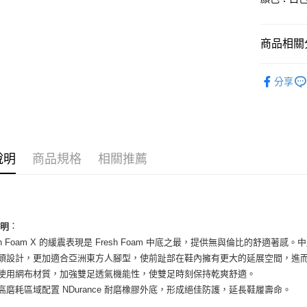
國泰世
Apple Pay
臺灣中
匯豐（
街口支付
商品相關分
聯邦商
元大商
悠遊付
男性商品
玉山商
分享
台新國
全盈+PAY
男性商品
台灣樂
AFTEE先
依運動類
相關說明
依品牌
【關於「A
ATM付款
說明
商品規格
相關推薦
AFTEE
便利好安
１．簡單
２．便利
運送方式
３．安心
全家取貨
：
說明
【「AFT
resh Foam X 的緩震表現是 Fresh Foam 中底之最，提供無與倫比的舒
每筆NT$6
１．於結帳
付」結帳
楦頭設計，更加適合亞洲東方人腳型，使前趾部在鞋內擁有更大的延展空間，進
付款後全
２．訂單
面使用網布材質，加強雙足透氣機能性，使雙足時刻保持乾爽舒適。
３．收到繳
每筆NT$6
對高磨耗區域配置 NDurance 耐磨橡膠外底，形成絕佳防護，延長鞋履壽命。
／ATM／
※ 請注意