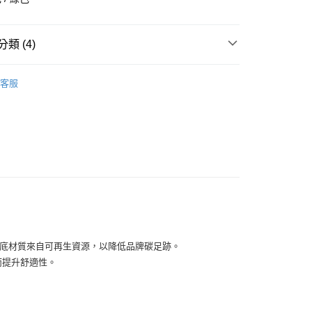
華商業銀行
兆豐國際商業銀行
小企業銀行
台中商業銀行
台灣）商業銀行
華泰商業銀行
類 (4)
業銀行
遠東國際商業銀行
業銀行
永豐商業銀行
全部商品
業銀行
星展（台灣）商業銀行
客服
際商業銀行
中國信託商業銀行
鞋類
天信用卡公司
享後付
型
跑步
NEW BALANCE
FTEE先享後付」】
先享後付是「在收到商品之後才付款」的支付方式。 讓您購物簡單
心！
：不需註冊會員、不需綁卡、不需儲值。
：只要手機號碼，簡訊認證，即可結帳。
：先確認商品／服務後，再付款。
付款
EE先享後付」結帳流程】
適著感。中底材質來自可再生資源，以降低品牌碳足跡。
0，滿NT$1,500(含以上)免運費
方式選擇「AFTEE先享後付」後，將跳轉至「AFTEE先享後
頁面，進行簡訊認證並確認金額後，即可完成結帳。
而提升舒適性。
家取貨
成立數日內，您將收到繳費通知簡訊。
費通知簡訊後14天內，點擊此簡訊中的連結，可透過四大超商
0，滿NT$1,500(含以上)免運費
網路銀行／等多元方式進行付款，方視為交易完成。
：結帳手續完成當下不需立刻繳費，但若您需要取消訂單，請聯