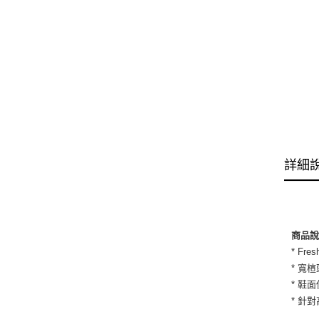
詳細
商品
* F
* 寬
* 鞋
* 針