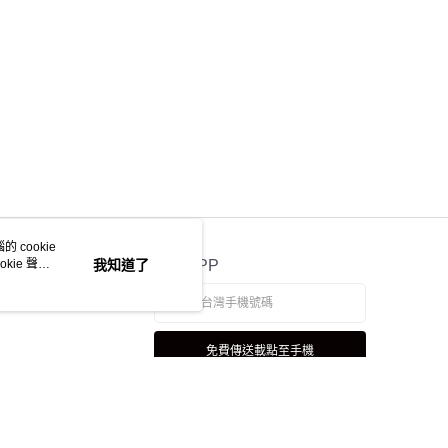
 cookie
kie 聲明
我知道了
官方APP
免費傳送載點至手機
若接到可疑電話，請洽詢165反詐騙專線