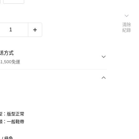
清除
紀錄
送方式
1,500免運
次付款
期付款
0 利率 每期
NT$793
21家銀行
型：版型正常
庫商業銀行
第一商業銀行
類：一般鞋帶
付款
業銀行
彰化商業銀行
業儲蓄銀行
台北富邦商業銀行
/ 綠色