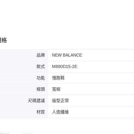
7-11取貨
絡購買商品
先享後付
每筆NT$6
※ 交易是
是否繳費成
付款後7-1
付客戶支
每筆NT$6
【注意事
規格
宅配
１．透過由
交易，需
每筆NT$1
求債權轉
品牌
NEW BALANCE
２．關於
https://aft
款式
M880D15-2E
３．未成
「AFTE
功能
慢跑鞋
任。
４．使用「
楦頭
寬楦
即時審查
結果請求
尺碼建議
版型正常
５．嚴禁
形，恩沛
材質
人造纖維
動。