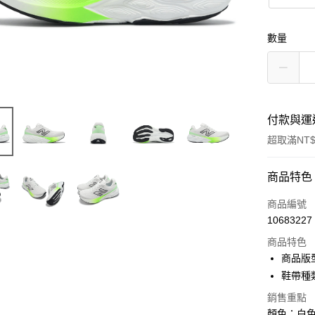
數量
付款與運
超取滿NT$
付款方式
商品特色
信用卡一
商品編號
10683227
信用卡分
商品特色
3 期 
商品版
合作金
鞋帶種
超商取貨
華南商
銷售重點
LINE Pay
上海商
顏色：白色 