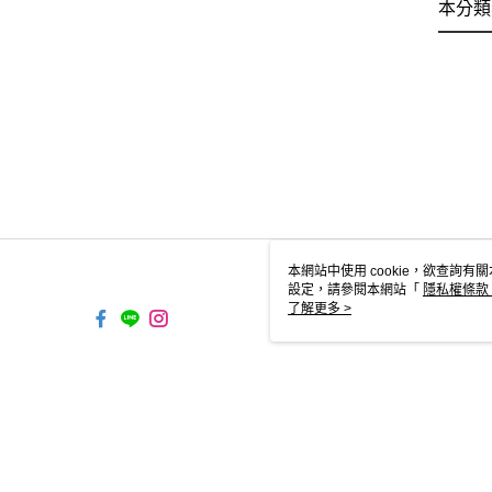
本分類
本網站中使用 cookie，欲查詢有關
設定，請參閱本網站「
隱私權條款
使用 cookie。
了解更多 >