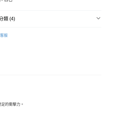
華商業銀行
兆豐國際商業銀行
小企業銀行
台中商業銀行
台灣）商業銀行
華泰商業銀行
類 (4)
業銀行
遠東國際商業銀行
業銀行
永豐商業銀行
全部商品
業銀行
星展（台灣）商業銀行
客服
際商業銀行
中國信託商業銀行
鞋類
天信用卡公司
享後付
型
跑步
PUMA
FTEE先享後付」】
先享後付是「在收到商品之後才付款」的支付方式。 讓您購物簡單
心！
：不需註冊會員、不需綁卡、不需儲值。
：只要手機號碼，簡訊認證，即可結帳。
：先確認商品／服務後，再付款。
付款
EE先享後付」結帳流程】
予雙足的衝擊力。
0，滿NT$1,500(含以上)免運費
方式選擇「AFTEE先享後付」後，將跳轉至「AFTEE先享後
頁面，進行簡訊認證並確認金額後，即可完成結帳。
家取貨
成立數日內，您將收到繳費通知簡訊。
費通知簡訊後14天內，點擊此簡訊中的連結，可透過四大超商
0，滿NT$1,500(含以上)免運費
網路銀行／等多元方式進行付款，方視為交易完成。
：結帳手續完成當下不需立刻繳費，但若您需要取消訂單，請聯