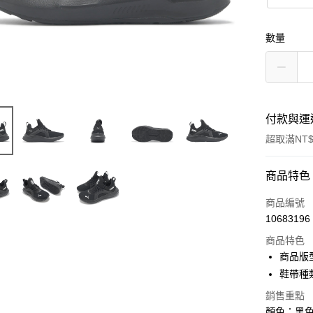
數量
付款與運
超取滿NT$
付款方式
商品特色
信用卡一
商品編號
10683196
信用卡分
商品特色
3 期 
商品版
合作金
鞋帶種
超商取貨
華南商
銷售重點
LINE Pay
上海商
顏色：黑色 