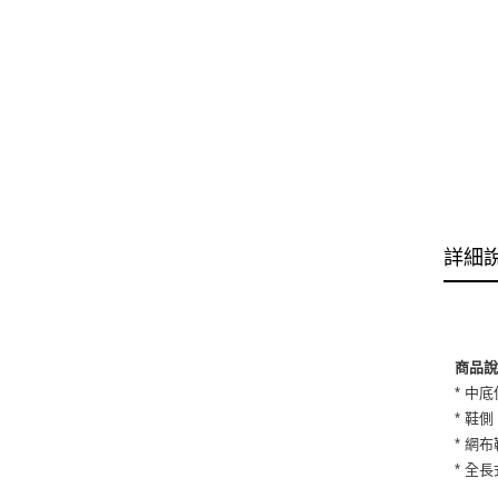
詳細
商品
* 中
* 鞋
* 網
* 全