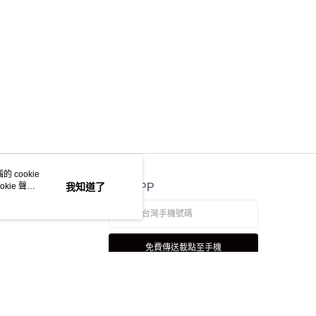
 cookie
kie 聲明
我知道了
官方APP
免費傳送載點至手機
若接到可疑電話，請洽詢165反詐騙專線