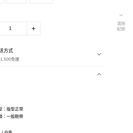
清除
紀錄
送方式
1,500免運
次付款
期付款
0 利率 每期
NT$593
21家銀行
型：版型正常
庫商業銀行
第一商業銀行
類：一般鞋帶
付款
業銀行
彰化商業銀行
業儲蓄銀行
台北富邦商業銀行
/ 白色