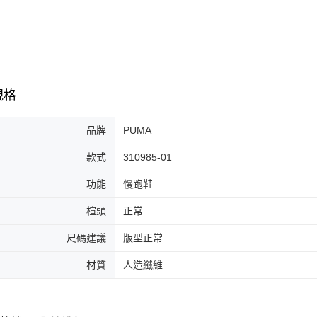
7-11取貨
絡購買商品
先享後付
每筆NT$6
※ 交易是
是否繳費成
付款後7-1
付客戶支
每筆NT$6
【注意事
規格
宅配
１．透過由
交易，需
每筆NT$1
求債權轉
品牌
PUMA
２．關於
https://aft
款式
310985-01
３．未成
「AFTE
功能
慢跑鞋
任。
４．使用「
楦頭
正常
即時審查
結果請求
尺碼建議
版型正常
５．嚴禁
形，恩沛
材質
人造纖維
動。