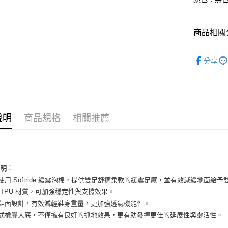
國泰世
Apple Pay
臺灣中
匯豐（
街口支付
商品相關分
聯邦商
元大商
悠遊付
女性商品
玉山商
分享
台新國
全盈+PAY
女性商品
台灣樂
AFTEE先
依運動類
相關說明
依品牌
【關於「A
ATM付款
說明
商品規格
相關推薦
AFTEE
便利好安
１．簡單
２．便利
運送方式
３．安心
全家取貨
：
說明
【「AFT
底使用 Softride 緩震泡棉，提供雙足舒適柔軟的緩震足感，並有效減緩地面給
每筆NT$6
１．於結帳
付」結帳
側 TPU 材質，可加強穩定性與支撐效果。
付款後全
２．訂單
布鞋面設計，有效減輕鞋身重量，更加強透氣機能性。
３．收到繳
每筆NT$6
長式橡膠大底，不僅擁有良好的抓地效果，更有助發揮更佳的延展性與靈活性。
／ATM／
※ 請注意