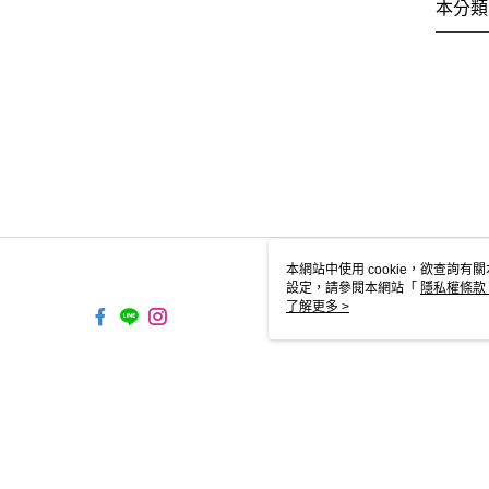
本分類
本網站中使用 cookie，欲查詢有關
設定，請參閱本網站「
隱私權條款
使用 cookie。
了解更多 >