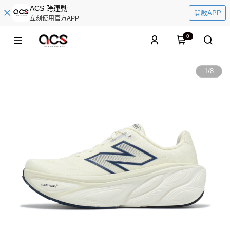
ACS 跨運動
開啟APP
立刻使用官方APP
0
1
/
8