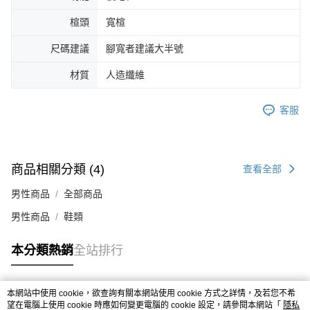
４．使用「AFTEE先享後付」時，將依據個別帳號之用戶狀況，依本公司即
楦頭
寬楦
時審查核予不同之上限額度；若仍有額度不足之情形，本公司將視審查結果
請求用戶進行身份認證。
尺碼建議
腳寬者建議大半號
５．嚴禁一人註冊多個帳號或使用他人資訊註冊。若發現惡意使用之情形，
恩沛科技股份有限公司將有權停止該用戶之使用額度並採取法律行動。
材質
人造纖維
客服
商品相關分類 (4)
查看全部
男性商品
全部商品
男性商品
鞋類
本分類熱銷
全站排行
本網站中使用 cookie，欲查詢有關本網站使用 cookie 方式之詳情，及若您不希
熱門標籤
望在電腦上使用 cookie 時應如何變更電腦的 cookie 設定，請參閱本網站「
隱私