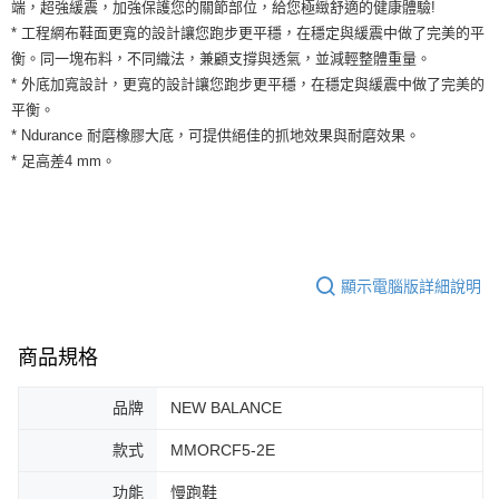
運送方式
端，超強緩震，加強保護您的關節部位，給您極緻舒適的健康體驗!
２．便利：只要手機號碼，簡訊認證，即可結帳。
* 工程網布鞋面更寬的設計讓您跑步更平穩，在穩定與緩震中做了完美的平
３．安心：先確認商品／服務後，再付款。
全家取貨付款
衡。同一塊布料，不同織法，兼顧支撐與透氣，並減輕整體重量。
每筆NT$60，滿NT$1,500(含以上)免運費
【「AFTEE先享後付」結帳流程】
* 外底加寬設計，更寬的設計讓您跑步更平穩，在穩定與緩震中做了完美的
１．於結帳方式選擇「AFTEE先享後付」後，將跳轉至「AFTEE先享後付」
平衡。
付款後全家取貨
結帳頁面，進行簡訊認證並確認金額後，即可完成結帳。
* Ndurance 耐磨橡膠大底，可提供絕佳的抓地效果與耐磨效果。
２．訂單成立數日內，您將收到繳費通知簡訊。
每筆NT$60，滿NT$1,500(含以上)免運費
３．收到繳費通知簡訊後14天內，點擊此簡訊中的連結，可透過四大超商／
* 足高差4 mm。
ATM／網路銀行／等多元方式進行付款，方視為交易完成。
7-11取貨付款
※ 請注意：結帳手續完成當下不需立刻繳費，但若您需要取消訂單，請聯絡
每筆NT$60，滿NT$1,500(含以上)免運費
購買商品的店家。未經商家同意取消之訂單仍視為有效，需透過AFTEE先享
後付繳納相關費用。
付款後7-11取貨
※ 交易是否成功請以「AFTEE先享後付 」之結帳頁面顯示為準，若有關於
是否繳費成功／繳費後需取消欲退款等相關疑問，請聯繫「AFTEE先享後付
顯示電腦版詳細說明
每筆NT$60，滿NT$1,500(含以上)免運費
客戶支援中心」
https://netprotections.freshdesk.com/support/home
宅配
【注意事項】
商品規格
１．透過由恩沛科技股份有限公司提供之「AFTEE先享後付」服務完成之交
每筆NT$100，滿NT$1,500(含以上)免運費
易，需依本服務之必要範圍內提供個人資料，並將交易相關給付款項請求債
權轉讓予恩沛科技股份有限公司。
品牌
NEW BALANCE
２．關於個人資料處理事宜，請瀏覽以下網址：
https://aftee.tw/terms/#terms3
款式
MMORCF5-2E
３．未成年的使用者請事先徵得法定代理人或監護人之同意方可使用
「AFTEE先享後付」，若未經同意申辦者引起之損失，本公司不負相關責
功能
慢跑鞋
任。