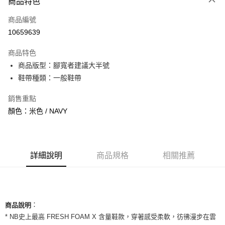
商品特色
信用卡一次付款
商品編號
信用卡分期付款
10659639
3 期 0 利率 每期
NT$993
21家銀行
商品特色
合作金庫商業銀行
第一商業銀行
超商取貨付款
商品版型：腳寬者建議大半號
華南商業銀行
彰化商業銀行
鞋帶種類：一般鞋帶
LINE Pay
上海商業儲蓄銀行
台北富邦商業銀行
國泰世華商業銀行
兆豐國際商業銀行
Apple Pay
銷售重點
臺灣中小企業銀行
台中商業銀行
顏色：米色 / NAVY
匯豐（台灣）商業銀行
華泰商業銀行
街口支付
聯邦商業銀行
遠東國際商業銀行
元大商業銀行
永豐商業銀行
悠遊付
玉山商業銀行
星展（台灣）商業銀行
台新國際商業銀行
中國信託商業銀行
全盈+PAY
詳細說明
商品規格
相關推薦
台灣樂天信用卡公司
AFTEE先享後付
相關說明
【關於「AFTEE先享後付」】
ATM付款
：
AFTEE先享後付是「在收到商品之後才付款」的支付方式。 讓您購物簡單
商品說明
便利好安心！
* NB史上最高 FRESH FOAM X 含量鞋款，穿著感受柔軟，彷彿漫步在雲
１．簡單：不需註冊會員、不需綁卡、不需儲值。