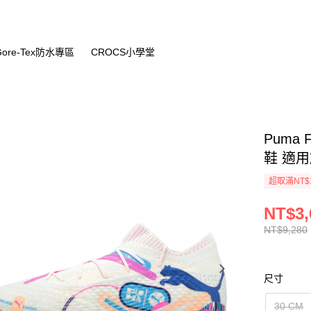
Gore-Tex防水專區
CROCS小學堂
Puma F
鞋 適用於
超取滿NT$
NT$3,
NT$9,280
尺寸
30 CM