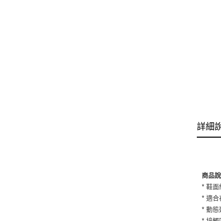
詳細
商品
* 鞋
* 適
* 動
* 接