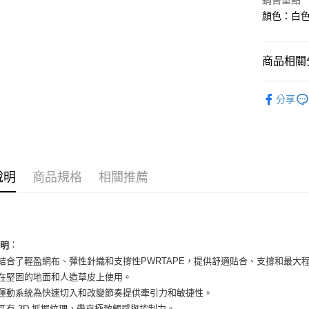
銷售重點
國泰世
Apple Pay
顏色：白色
臺灣中
匯豐（
街口支付
聯邦商
商品相關分
元大商
悠遊付
玉山商
男性商品
台新國
全盈+PAY
分享
台灣樂
男性商品
AFTEE先
相關說明
依運動類
【關於「A
ATM付款
依品牌
AFTEE
便利好安
說明
商品規格
相關推薦
１．簡單
２．便利
運送方式
３．安心
全家取貨
【「AFT
：
每筆NT$6
１．於結帳
說明
付」結帳
面結合了輕盈網布、彈性針織和支撐性PWRTAPE，提供舒適貼合、支撐和最大
付款後全
２．訂單
合在堅固的地面和人造草皮上使用。
３．收到繳
每筆NT$6
態運動系統為快速切入和改變節奏提供牽引力和敏捷性。
／ATM／
※ 請注意
觸區有 3D 抓握紋理，帶來極致觸感與控制力。