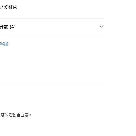
華商業銀行
兆豐國際商業銀行
 / 粉紅色
小企業銀行
台中商業銀行
台灣）商業銀行
華泰商業銀行
業銀行
遠東國際商業銀行
類 (4)
業銀行
永豐商業銀行
業銀行
星展（台灣）商業銀行
全部商品
際商業銀行
中國信託商業銀行
客服
天信用卡公司
鞋類
享後付
型
其他運動
FTEE先享後付」】
PUMA
先享後付是「在收到商品之後才付款」的支付方式。 讓您購物簡單
心！
：不需註冊會員、不需綁卡、不需儲值。
：只要手機號碼，簡訊認證，即可結帳。
：先確認商品／服務後，再付款。
付款
EE先享後付」結帳流程】
0，滿NT$1,500(含以上)免運費
方式選擇「AFTEE先享後付」後，將跳轉至「AFTEE先享後
頁面，進行簡訊認證並確認金額後，即可完成結帳。
程度的活動自由度。
家取貨
成立數日內，您將收到繳費通知簡訊。
費通知簡訊後14天內，點擊此簡訊中的連結，可透過四大超商
0，滿NT$1,500(含以上)免運費
網路銀行／等多元方式進行付款，方視為交易完成。
：結帳手續完成當下不需立刻繳費，但若您需要取消訂單，請聯