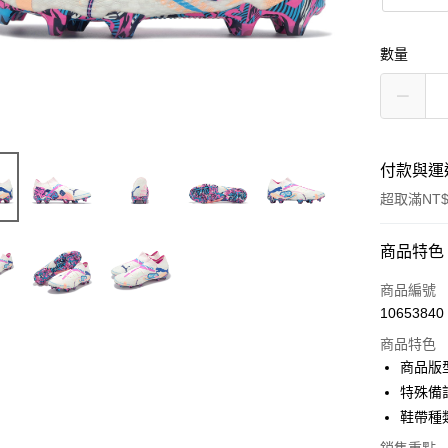
數量
付款與運
超取滿NT$
付款方式
商品特色
信用卡一
商品編號
10653840
信用卡分
商品特色
3 期 
商品版
合作金
特殊備
超商取貨
華南商
鞋帶種
LINE Pay
上海商