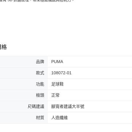
7-11取貨
絡購買商品
先享後付
每筆NT$6
※ 交易是
是否繳費成
付款後7-1
付客戶支
每筆NT$6
【注意事
宅配
１．透過由
規格
交易，需
每筆NT$1
求債權轉
２．關於
品牌
PUMA
https://aft
３．未成
款式
108072-01
「AFTE
任。
功能
足球鞋
４．使用「
即時審查
結果請求
楦頭
正常
５．嚴禁
形，恩沛
尺碼建議
腳寬者建議大半號
動。
材質
人造纖維