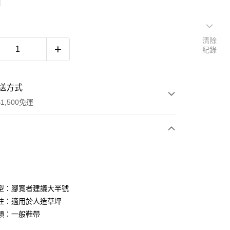
清除
紀錄
送方式
1,500免運
次付款
期付款
0 利率 每期
NT$1,226
21家銀行
型：腳寬者建議大半號
庫商業銀行
第一商業銀行
註：適用於人造草坪
付款
業銀行
彰化商業銀行
類：一般鞋帶
業儲蓄銀行
台北富邦商業銀行