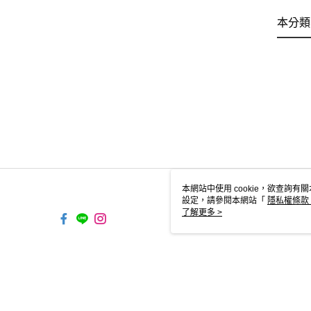
本分類
本網站中使用 cookie，欲查詢有關
設定，請參閱本網站「
隱私權條款
使用 cookie。
了解更多 >