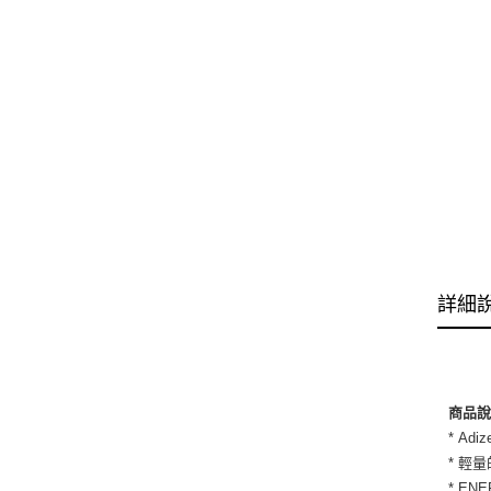
詳細
商品
* A
* 輕
* E