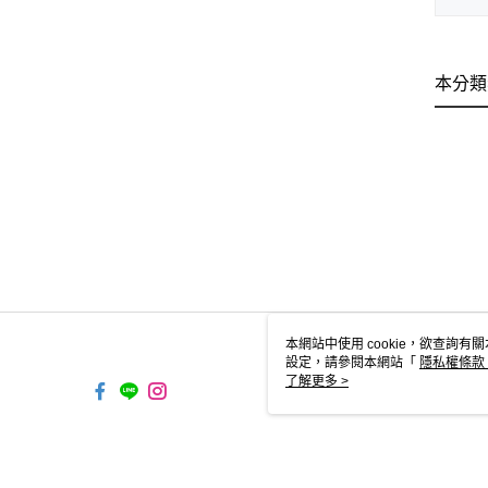
本分類
本網站中使用 cookie，欲查詢有關
設定，請參閱本網站「
隱私權條款
使用 cookie。
了解更多 >