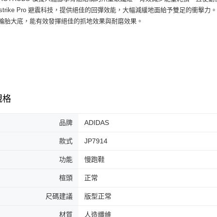
３．收到繳
每筆NT$6
ightstrike Pro 避震科技，提供絕佳的回彈效能，大幅減緩地面給予雙足的衝擊力
／ATM／
※ 請注意
牌輪胎大底，能有效發揮絕佳的抓地效果與耐磨效果。
7-11取貨
絡購買商品
先享後付
每筆NT$6
※ 交易是
是否繳費成
付款後7-1
付客戶支
每筆NT$6
【注意事
宅配
１．透過由
規格
交易，需
每筆NT$1
求債權轉
２．關於
品牌
ADIDAS
https://aft
３．未成
款式
JP7914
「AFTE
任。
功能
慢跑鞋
４．使用「
即時審查
楦頭
正常
結果請求
５．嚴禁
形，恩沛
尺碼建議
版型正常
動。
材質
人造纖維