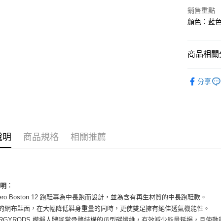
華南商
銷售重點
LINE Pay
上海商
顏色：藍色 
國泰世
Apple Pay
臺灣中
匯豐（
街口支付
商品相關分
聯邦商
元大商
悠遊付
女性商品
玉山商
分享
台新國
全盈+PAY
女性商品
台灣樂
AFTEE先
依運動類
相關說明
依品牌
【關於「A
ATM付款
說明
商品規格
相關推薦
AFTEE
便利好安
１．簡單
２．便利
運送方式
３．安心
全家取貨
：
說明
【「AFT
dizero Boston 12 跑鞋專為中長跑而設計，並為含有再生材質的中長跑鞋款。
每筆NT$6
１．於結帳
付」結帳
量的網布鞋面，在大幅降低鞋身重量的同時，更使雙足擁有絕佳透氣機能性。
付款後全
２．訂單
NERGYRODS 模擬人體腳掌骨骼結構的爪型碳纖維，有效減少能量耗損，且使