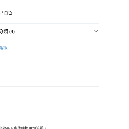
業銀行
彰化商業銀行
業儲蓄銀行
台北富邦商業銀行
/ 白色
華商業銀行
兆豐國際商業銀行
小企業銀行
台中商業銀行
台灣）商業銀行
華泰商業銀行
類 (4)
業銀行
遠東國際商業銀行
業銀行
永豐商業銀行
全部商品
業銀行
星展（台灣）商業銀行
客服
際商業銀行
中國信託商業銀行
鞋類
天信用卡公司
享後付
型
跑步
ADIDAS
FTEE先享後付」】
先享後付是「在收到商品之後才付款」的支付方式。 讓您購物簡單
心！
：不需註冊會員、不需綁卡、不需儲值。
：只要手機號碼，簡訊認證，即可結帳。
：先確認商品／服務後，再付款。
付款
EE先享後付」結帳流程】
0，滿NT$1,500(含以上)免運費
方式選擇「AFTEE先享後付」後，將跳轉至「AFTEE先享後
頁面，進行簡訊認證並確認金額後，即可完成結帳。
家取貨
成立數日內，您將收到繳費通知簡訊。
動態效果下步伐轉換更加流暢。