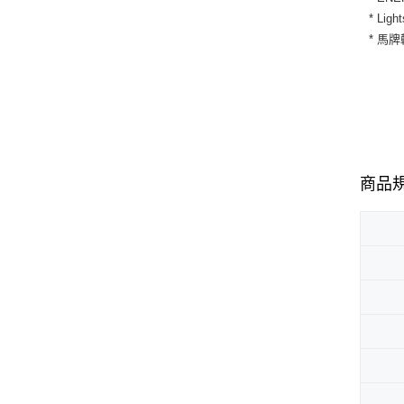
* L
* 馬
商品