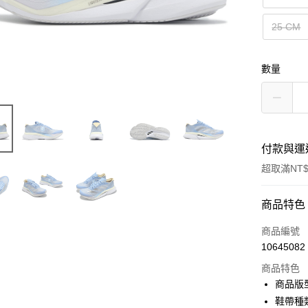
25 CM
數量
付款與運
超取滿NT$
付款方式
商品特色
信用卡一
商品編號
10645082
信用卡分
商品特色
3 期 
商品版
合作金
鞋帶種
超商取貨