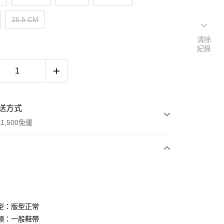
25.5 CM
清除
紀錄
送方式
1,500免運
次付款
期付款
0 利率 每期
NT$860
21家銀行
型：版型正常
庫商業銀行
第一商業銀行
類：一般鞋帶
付款