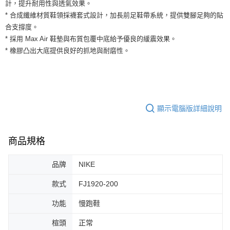
運送方式
計，提升耐用性與透氣效果。
２．便利：只要手機號碼，簡訊認證，即可結帳。
* 合成纖維材質鞋領採襪套式設計，加長前足鞋帶系統，提供雙腳足夠的貼
３．安心：先確認商品／服務後，再付款。
全家取貨付款
合支撐度。
每筆NT$60，滿NT$1,500(含以上)免運費
【「AFTEE先享後付」結帳流程】
* 採用 Max Air 鞋墊與布質包覆中底給予優良的緩震效果。
１．於結帳方式選擇「AFTEE先享後付」後，將跳轉至「AFTEE先享後付」
* 橡膠凸出大底提供良好的抓地與耐磨性。
付款後全家取貨
結帳頁面，進行簡訊認證並確認金額後，即可完成結帳。
２．訂單成立數日內，您將收到繳費通知簡訊。
每筆NT$60，滿NT$1,500(含以上)免運費
３．收到繳費通知簡訊後14天內，點擊此簡訊中的連結，可透過四大超商／
ATM／網路銀行／等多元方式進行付款，方視為交易完成。
7-11取貨付款
※ 請注意：結帳手續完成當下不需立刻繳費，但若您需要取消訂單，請聯絡
每筆NT$60，滿NT$1,500(含以上)免運費
購買商品的店家。未經商家同意取消之訂單仍視為有效，需透過AFTEE先享
顯示電腦版詳細說明
後付繳納相關費用。
付款後7-11取貨
※ 交易是否成功請以「AFTEE先享後付 」之結帳頁面顯示為準，若有關於
是否繳費成功／繳費後需取消欲退款等相關疑問，請聯繫「AFTEE先享後付
每筆NT$60，滿NT$1,500(含以上)免運費
客戶支援中心」
https://netprotections.freshdesk.com/support/home
商品規格
宅配
【注意事項】
品牌
NIKE
１．透過由恩沛科技股份有限公司提供之「AFTEE先享後付」服務完成之交
每筆NT$100，滿NT$1,500(含以上)免運費
易，需依本服務之必要範圍內提供個人資料，並將交易相關給付款項請求債
權轉讓予恩沛科技股份有限公司。
款式
FJ1920-200
２．關於個人資料處理事宜，請瀏覽以下網址：
https://aftee.tw/terms/#terms3
功能
慢跑鞋
３．未成年的使用者請事先徵得法定代理人或監護人之同意方可使用
「AFTEE先享後付」，若未經同意申辦者引起之損失，本公司不負相關責
楦頭
正常
任。