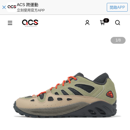
ACS 跨運動
開啟APP
立刻使用官方APP
0
1
/
8