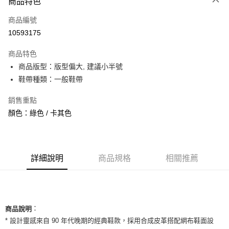
商品特色
信用卡一次付款
商品編號
信用卡分期付款
10593175
3 期 0 利率 每期
NT$660
21家銀行
商品特色
合作金庫商業銀行
第一商業銀行
超商取貨付款
商品版型：版型偏大, 建議小半號
華南商業銀行
彰化商業銀行
鞋帶種類：一般鞋帶
LINE Pay
上海商業儲蓄銀行
台北富邦商業銀行
國泰世華商業銀行
兆豐國際商業銀行
Apple Pay
銷售重點
臺灣中小企業銀行
台中商業銀行
顏色：綠色 / 卡其色
匯豐（台灣）商業銀行
華泰商業銀行
街口支付
聯邦商業銀行
遠東國際商業銀行
元大商業銀行
永豐商業銀行
悠遊付
玉山商業銀行
星展（台灣）商業銀行
台新國際商業銀行
中國信託商業銀行
全盈+PAY
詳細說明
商品規格
相關推薦
台灣樂天信用卡公司
AFTEE先享後付
相關說明
【關於「AFTEE先享後付」】
ATM付款
：
AFTEE先享後付是「在收到商品之後才付款」的支付方式。 讓您購物簡單
商品說明
便利好安心！
* 設計靈感來自 90 年代晚期的經典鞋款，採用合成皮革搭配網布鞋面設
１．簡單：不需註冊會員、不需綁卡、不需儲值。