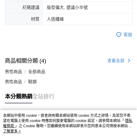
４．使用「AFTEE先享後付」時，將依據個別帳號之用戶狀況，依本公司即
尺碼建議
版型偏大, 建議小半號
時審查核予不同之上限額度；若仍有額度不足之情形，本公司將視審查結果
請求用戶進行身份認證。
材質
人造纖維
５．嚴禁一人註冊多個帳號或使用他人資訊註冊。若發現惡意使用之情形，
恩沛科技股份有限公司將有權停止該用戶之使用額度並採取法律行動。
客服
商品相關分類 (4)
查看全部
男性商品
全部商品
男性商品
鞋類
本分類熱銷
全站排行
本網站中使用 cookie，欲查詢有關本網站使用 cookie 方式之詳情，及若您不希
熱門標籤
望在電腦上使用 cookie 時應如何變更電腦的 cookie 設定，請參閱本網站「
隱私
權條款
」之 Cookie 聲明。您繼續使用本網站即表示您同意本公司得按本網站使
用條款之 Cookie 聲明使用 cookie。
了解更多 >