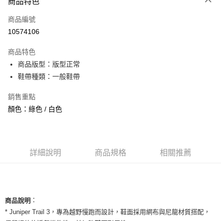
商品特色
信用卡一次付款
商品編號
信用卡分期付款
10574106
3 期 0 利率 每期
NT$660
21家銀行
商品特色
合作金庫商業銀行
第一商業銀行
超商取貨付款
商品版型：版型正常
華南商業銀行
彰化商業銀行
鞋帶種類：一般鞋帶
LINE Pay
上海商業儲蓄銀行
台北富邦商業銀行
國泰世華商業銀行
兆豐國際商業銀行
Apple Pay
銷售重點
臺灣中小企業銀行
台中商業銀行
顏色：綠色 / 白色
匯豐（台灣）商業銀行
華泰商業銀行
街口支付
聯邦商業銀行
遠東國際商業銀行
元大商業銀行
永豐商業銀行
悠遊付
玉山商業銀行
星展（台灣）商業銀行
台新國際商業銀行
中國信託商業銀行
全盈+PAY
詳細說明
商品規格
相關推薦
台灣樂天信用卡公司
AFTEE先享後付
相關說明
【關於「AFTEE先享後付」】
ATM付款
：
商品說明
AFTEE先享後付是「在收到商品之後才付款」的支付方式。 讓您購物簡單
便利好安心！
* Juniper Trail 3，專為越野慢跑而設計，鞋面採用網布與尼龍材質搭配，
１．簡單：不需註冊會員、不需綁卡、不需儲值。