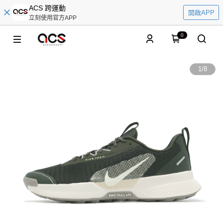
ACS 跨運動
開啟APP
立刻使用官方APP
0
1
/
8