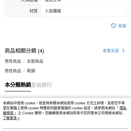
４．使用「AFTEE先享後付」時，將依據個別帳號之用戶狀況，依本公司即
時審查核予不同之上限額度；若仍有額度不足之情形，本公司將視審查結果
材質
人造纖維
請求用戶進行身份認證。
５．嚴禁一人註冊多個帳號或使用他人資訊註冊。若發現惡意使用之情形，
客服
恩沛科技股份有限公司將有權停止該用戶之使用額度並採取法律行動。
商品相關分類 (4)
查看全部
男性商品
全部商品
男性商品
鞋類
本分類熱銷
全站排行
本網站中使用 cookie，欲查詢有關本網站使用 cookie 方式之詳情，及若您不希
熱門標籤
望在電腦上使用 cookie 時應如何變更電腦的 cookie 設定，請參閱本網站「
隱私
權條款
」之 Cookie 聲明。您繼續使用本網站即表示您同意本公司得按本網站使
用條款之 Cookie 聲明使用 cookie。
了解更多 >