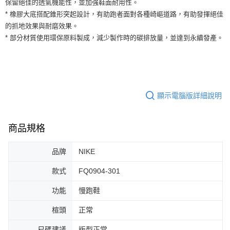
保留絕佳的透氣機能性，並加強鞋面耐用性。
運送方式
２．便利：只要手機號碼，簡訊認證，即可結帳。
* 橡膠大底搭配錐形突起設計，有助跑者面對各種崎嶇道路，有助發揮絕佳
３．安心：先確認商品／服務後，再付款。
全家取貨付款
的抓地效果與耐磨效果。
每筆NT$60，滿NT$1,500(含以上)免運費
【「AFTEE先享後付」結帳流程】
* 部分材質使用環保原料製成，減少製作時的碳排放量，並達到永續發產。
１．於結帳方式選擇「AFTEE先享後付」後，將跳轉至「AFTEE先享後付」
付款後全家取貨
結帳頁面，進行簡訊認證並確認金額後，即可完成結帳。
２．訂單成立數日內，您將收到繳費通知簡訊。
每筆NT$60，滿NT$1,500(含以上)免運費
３．收到繳費通知簡訊後14天內，點擊此簡訊中的連結，可透過四大超商／
ATM／網路銀行／等多元方式進行付款，方視為交易完成。
7-11取貨付款
※ 請注意：結帳手續完成當下不需立刻繳費，但若您需要取消訂單，請聯絡
顯示電腦版詳細說明
每筆NT$60，滿NT$1,500(含以上)免運費
購買商品的店家。未經商家同意取消之訂單仍視為有效，需透過AFTEE先享
後付繳納相關費用。
付款後7-11取貨
※ 交易是否成功請以「AFTEE先享後付 」之結帳頁面顯示為準，若有關於
商品規格
是否繳費成功／繳費後需取消欲退款等相關疑問，請聯繫「AFTEE先享後付
每筆NT$60，滿NT$1,500(含以上)免運費
客戶支援中心」
https://netprotections.freshdesk.com/support/home
宅配
品牌
NIKE
【注意事項】
１．透過由恩沛科技股份有限公司提供之「AFTEE先享後付」服務完成之交
每筆NT$100，滿NT$1,500(含以上)免運費
款式
FQ0904-301
易，需依本服務之必要範圍內提供個人資料，並將交易相關給付款項請求債
權轉讓予恩沛科技股份有限公司。
功能
慢跑鞋
２．關於個人資料處理事宜，請瀏覽以下網址：
https://aftee.tw/terms/#terms3
楦頭
正常
３．未成年的使用者請事先徵得法定代理人或監護人之同意方可使用
「AFTEE先享後付」，若未經同意申辦者引起之損失，本公司不負相關責
任。
尺碼建議
版型正常