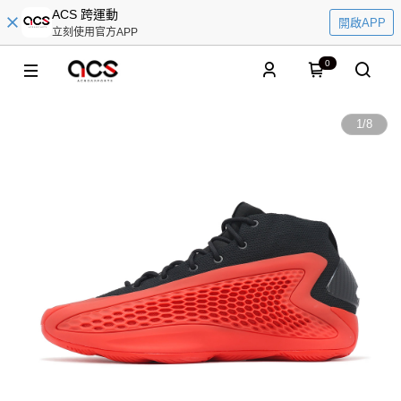
ACS 跨運動
開啟APP
立刻使用官方APP
0
1
/
8