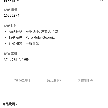
商品特色
信用卡一次付款
商品編號
信用卡分期付款
10556274
3 期 0 利率 每期
NT$693
21家銀行
商品特色
合作金庫商業銀行
第一商業銀行
超商取貨付款
商品版型：版型偏小, 建議大半號
華南商業銀行
彰化商業銀行
特殊備註：Pure Ruby,Georgia
LINE Pay
上海商業儲蓄銀行
台北富邦商業銀行
國泰世華商業銀行
兆豐國際商業銀行
鞋帶種類：一般鞋帶
Apple Pay
臺灣中小企業銀行
台中商業銀行
銷售重點
匯豐（台灣）商業銀行
華泰商業銀行
街口支付
聯邦商業銀行
遠東國際商業銀行
顏色：紅色 / 黑色
元大商業銀行
永豐商業銀行
悠遊付
玉山商業銀行
星展（台灣）商業銀行
台新國際商業銀行
中國信託商業銀行
全盈+PAY
台灣樂天信用卡公司
詳細說明
商品規格
相關推薦
AFTEE先享後付
相關說明
【關於「AFTEE先享後付」】
ATM付款
AFTEE先享後付是「在收到商品之後才付款」的支付方式。 讓您購物簡單
便利好安心！
：
商品說明
１．簡單：不需註冊會員、不需綁卡、不需儲值。