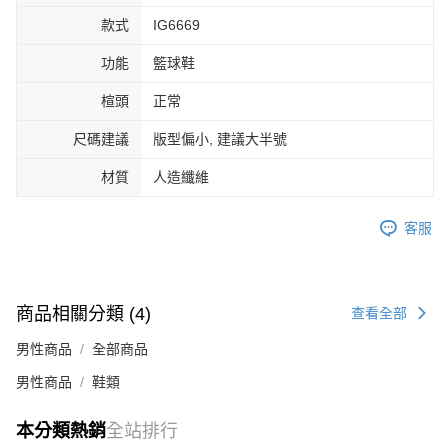
４．使用「AFTEE先享後付」時，將依據個別帳號之用戶狀況，依本公司即
款式
IG6669
時審查核予不同之上限額度；若仍有額度不足之情形，本公司將視審查結果
請求用戶進行身份認證。
功能
籃球鞋
５．嚴禁一人註冊多個帳號或使用他人資訊註冊。若發現惡意使用之情形，
恩沛科技股份有限公司將有權停止該用戶之使用額度並採取法律行動。
楦頭
正常
尺碼建議
版型偏小, 建議大半號
材質
人造纖維
客服
商品相關分類 (4)
查看全部
男性商品
全部商品
男性商品
鞋類
本分類熱銷
全站排行