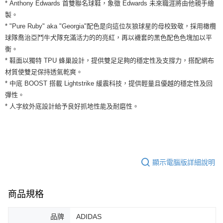
運送方式
* Anthony Edwards 首雙聯名球鞋，象徵 Edwards 未來職涯將由他親手繪
２．便利：只要手機號碼，簡訊認證，即可結帳。
製。
３．安心：先確認商品／服務後，再付款。
全家取貨付款
* "Pure Ruby" aka "Georgia"配色是向這位灰狼球星的母校致敬，採用橄欖
每筆NT$60，滿NT$1,500(含以上)免運費
【「AFTEE先享後付」結帳流程】
球隊喬治亞鬥牛犬隊充滿活力的的亮紅，再以襪套的黑色配色色塊加以平
１．於結帳方式選擇「AFTEE先享後付」後，將跳轉至「AFTEE先享後付」
衡。
付款後全家取貨
結帳頁面，進行簡訊認證並確認金額後，即可完成結帳。
* 鞋面以獨特 TPU 蜂巢設計，提供雙足足夠的穩定性及支撐力，搭配網布
２．訂單成立數日內，您將收到繳費通知簡訊。
每筆NT$60，滿NT$1,500(含以上)免運費
３．收到繳費通知簡訊後14天內，點擊此簡訊中的連結，可透過四大超商／
材質使雙足保持透氣乾爽。
ATM／網路銀行／等多元方式進行付款，方視為交易完成。
7-11取貨付款
* 中底 BOOST 搭載 Lightstrike 緩震科技，提供輕量且優越的穩定性及回
※ 請注意：結帳手續完成當下不需立刻繳費，但若您需要取消訂單，請聯絡
彈性。
每筆NT$60，滿NT$1,500(含以上)免運費
購買商品的店家。未經商家同意取消之訂單仍視為有效，需透過AFTEE先享
後付繳納相關費用。
* 人字紋外底設計給予良好抓地性能及耐磨性。
付款後7-11取貨
※ 交易是否成功請以「AFTEE先享後付 」之結帳頁面顯示為準，若有關於
是否繳費成功／繳費後需取消欲退款等相關疑問，請聯繫「AFTEE先享後付
每筆NT$60，滿NT$1,500(含以上)免運費
客戶支援中心」
https://netprotections.freshdesk.com/support/home
宅配
【注意事項】
１．透過由恩沛科技股份有限公司提供之「AFTEE先享後付」服務完成之交
每筆NT$100，滿NT$1,500(含以上)免運費
顯示電腦版詳細說明
易，需依本服務之必要範圍內提供個人資料，並將交易相關給付款項請求債
權轉讓予恩沛科技股份有限公司。
２．關於個人資料處理事宜，請瀏覽以下網址：
商品規格
https://aftee.tw/terms/#terms3
３．未成年的使用者請事先徵得法定代理人或監護人之同意方可使用
「AFTEE先享後付」，若未經同意申辦者引起之損失，本公司不負相關責
品牌
ADIDAS
任。