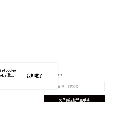
 cookie
kie 聲明
我知道了
官方APP
免費傳送載點至手機
若接到可疑電話，請洽詢165反詐騙專線