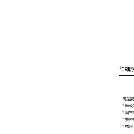
詳細
商品
* 鞋
* 網
* 雙
* 橡