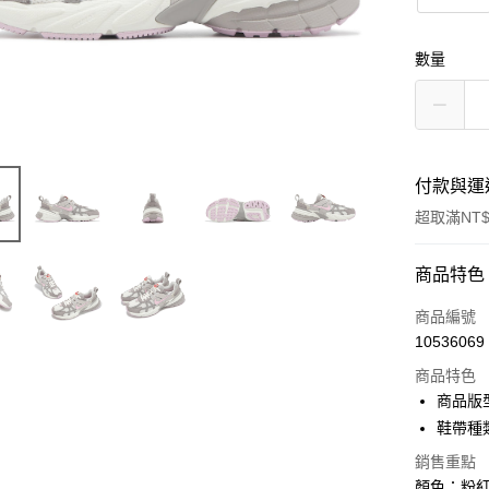
數量
付款與運
超取滿NT$
付款方式
商品特色
信用卡一
商品編號
10536069
信用卡分
商品特色
3 期 
商品版
合作金
鞋帶種
超商取貨
華南商
銷售重點
LINE Pay
上海商
顏色：粉紅