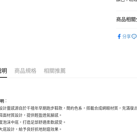
國泰世
Apple Pay
臺灣中
匯豐（
街口支付
商品相關分
聯邦商
元大商
悠遊付
女性商品
玉山商
分享
台新國
全盈+PAY
女性商品
台灣樂
AFTEE先
依運動類
相關說明
依品牌
【關於「A
ATM付款
說明
商品規格
相關推薦
AFTEE
便利好安
１．簡單
２．便利
運送方式
３．安心
全家取貨
：
說明
【「AFT
款設計靈感源自於千禧年早期跑步鞋款，簡約色系，搭載合成網眼材質，充滿復
每筆NT$6
１．於結帳
付」結帳
布鞋面材質設計，提供輕盈透氣腳感。
付款後全
２．訂單
密度泡沫中底，打造足部舒適柔軟感受。
３．收到繳
每筆NT$6
膠大底設計，給予良好抓地耐磨效果。
／ATM／
※ 請注意