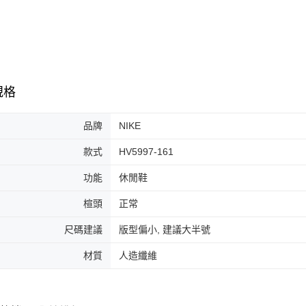
7-11取貨
絡購買商品
先享後付
每筆NT$6
※ 交易是
是否繳費成
付款後7-1
付客戶支
每筆NT$6
【注意事
規格
宅配
１．透過由
交易，需
每筆NT$1
求債權轉
品牌
NIKE
２．關於
https://aft
款式
HV5997-161
３．未成
「AFTE
功能
休閒鞋
任。
４．使用「
楦頭
正常
即時審查
結果請求
尺碼建議
版型偏小, 建議大半號
５．嚴禁
形，恩沛
材質
人造纖維
動。