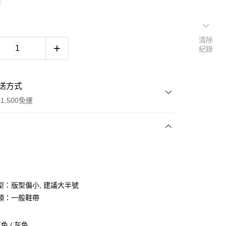
清除
紀錄
送方式
1,500免運
次付款
期付款
0 利率 每期
NT$993
21家銀行
型：版型偏小, 建議大半號
庫商業銀行
第一商業銀行
類：一般鞋帶
付款
業銀行
彰化商業銀行
業儲蓄銀行
台北富邦商業銀行
色 / 灰色