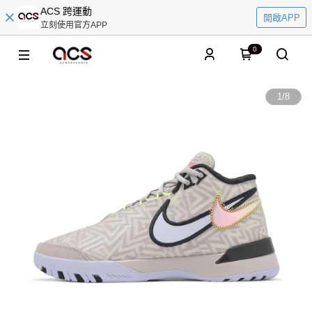
ACS 跨運動
開啟APP
立刻使用官方APP
0
1
/
8