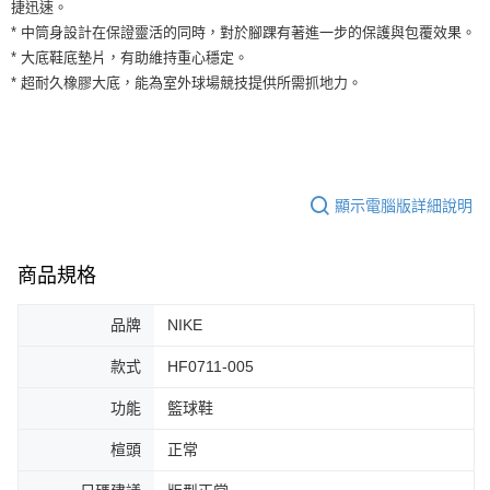
運送方式
捷迅速。
２．便利：只要手機號碼，簡訊認證，即可結帳。
* 中筒身設計在保證靈活的同時，對於腳踝有著進一步的保護與包覆效果。
３．安心：先確認商品／服務後，再付款。
全家取貨付款
* 大底鞋底墊片，有助維持重心穩定。
每筆NT$60，滿NT$1,500(含以上)免運費
【「AFTEE先享後付」結帳流程】
* 超耐久橡膠大底，能為室外球場競技提供所需抓地力。
１．於結帳方式選擇「AFTEE先享後付」後，將跳轉至「AFTEE先享後付」
付款後全家取貨
結帳頁面，進行簡訊認證並確認金額後，即可完成結帳。
２．訂單成立數日內，您將收到繳費通知簡訊。
每筆NT$60，滿NT$1,500(含以上)免運費
３．收到繳費通知簡訊後14天內，點擊此簡訊中的連結，可透過四大超商／
ATM／網路銀行／等多元方式進行付款，方視為交易完成。
7-11取貨付款
※ 請注意：結帳手續完成當下不需立刻繳費，但若您需要取消訂單，請聯絡
顯示電腦版詳細說明
每筆NT$60，滿NT$1,500(含以上)免運費
購買商品的店家。未經商家同意取消之訂單仍視為有效，需透過AFTEE先享
後付繳納相關費用。
付款後7-11取貨
※ 交易是否成功請以「AFTEE先享後付 」之結帳頁面顯示為準，若有關於
是否繳費成功／繳費後需取消欲退款等相關疑問，請聯繫「AFTEE先享後付
商品規格
每筆NT$60，滿NT$1,500(含以上)免運費
客戶支援中心」
https://netprotections.freshdesk.com/support/home
宅配
品牌
NIKE
【注意事項】
１．透過由恩沛科技股份有限公司提供之「AFTEE先享後付」服務完成之交
每筆NT$100，滿NT$1,500(含以上)免運費
款式
HF0711-005
易，需依本服務之必要範圍內提供個人資料，並將交易相關給付款項請求債
權轉讓予恩沛科技股份有限公司。
功能
籃球鞋
２．關於個人資料處理事宜，請瀏覽以下網址：
https://aftee.tw/terms/#terms3
３．未成年的使用者請事先徵得法定代理人或監護人之同意方可使用
楦頭
正常
「AFTEE先享後付」，若未經同意申辦者引起之損失，本公司不負相關責
任。