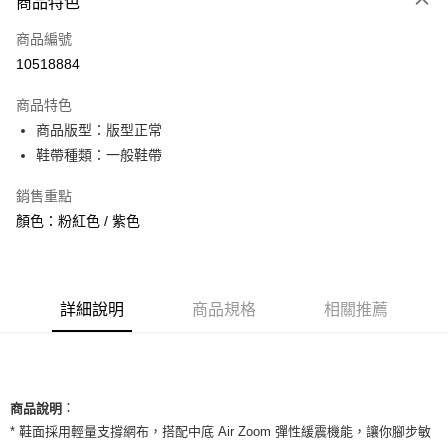
商品特色
信用卡一次付款
商品編號
信用卡分期付款
10518884
3 期 0 利率 每期
NT$660
21家銀行
商品特色
合作金庫商業銀行
第一商業銀行
超商取貨付款
商品版型：版型正常
華南商業銀行
彰化商業銀行
鞋帶種類：一般鞋帶
LINE Pay
上海商業儲蓄銀行
台北富邦商業銀行
國泰世華商業銀行
兆豐國際商業銀行
Apple Pay
銷售重點
臺灣中小企業銀行
台中商業銀行
顏色：粉紅色 / 紫色
匯豐（台灣）商業銀行
華泰商業銀行
街口支付
聯邦商業銀行
遠東國際商業銀行
元大商業銀行
永豐商業銀行
悠遊付
玉山商業銀行
星展（台灣）商業銀行
台新國際商業銀行
中國信託商業銀行
全盈+PAY
詳細說明
商品規格
相關推薦
台灣樂天信用卡公司
AFTEE先享後付
相關說明
【關於「AFTEE先享後付」】
ATM付款
：
AFTEE先享後付是「在收到商品之後才付款」的支付方式。 讓您購物簡單
商品說明
便利好安心！
* 鞋面採用輕量支撐網布，搭配中底 Air Zoom 彈性緩震機能，讓你腳步敏
１．簡單：不需註冊會員、不需綁卡、不需儲值。