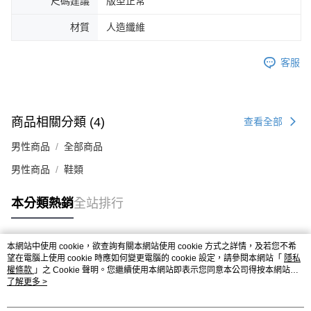
尺碼建議
版型正常
４．使用「AFTEE先享後付」時，將依據個別帳號之用戶狀況，依本公司即
時審查核予不同之上限額度；若仍有額度不足之情形，本公司將視審查結果
材質
人造纖維
請求用戶進行身份認證。
５．嚴禁一人註冊多個帳號或使用他人資訊註冊。若發現惡意使用之情形，
恩沛科技股份有限公司將有權停止該用戶之使用額度並採取法律行動。
客服
商品相關分類 (4)
查看全部
男性商品
全部商品
男性商品
鞋類
本分類熱銷
全站排行
本網站中使用 cookie，欲查詢有關本網站使用 cookie 方式之詳情，及若您不希
熱門標籤
望在電腦上使用 cookie 時應如何變更電腦的 cookie 設定，請參閱本網站「
隱私
權條款
」之 Cookie 聲明。您繼續使用本網站即表示您同意本公司得按本網站使
用條款之 Cookie 聲明使用 cookie。
了解更多 >