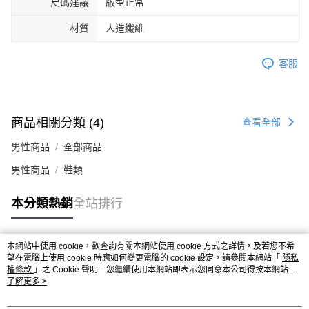
尺碼建議
版型正常
４．使用「AFTEE先享後付」時，將依據個別帳號之用戶狀況，依本公司即
時審查核予不同之上限額度；若仍有額度不足之情形，本公司將視審查結果
材質
人造纖維
請求用戶進行身份認證。
５．嚴禁一人註冊多個帳號或使用他人資訊註冊。若發現惡意使用之情形，
恩沛科技股份有限公司將有權停止該用戶之使用額度並採取法律行動。
客服
商品相關分類 (4)
查看全部
男性商品
全部商品
男性商品
鞋類
本分類熱銷
全站排行
本網站中使用 cookie，欲查詢有關本網站使用 cookie 方式之詳情，及若您不希
熱門標籤
望在電腦上使用 cookie 時應如何變更電腦的 cookie 設定，請參閱本網站「
隱私
權條款
」之 Cookie 聲明。您繼續使用本網站即表示您同意本公司得按本網站使
用條款之 Cookie 聲明使用 cookie。
了解更多 >