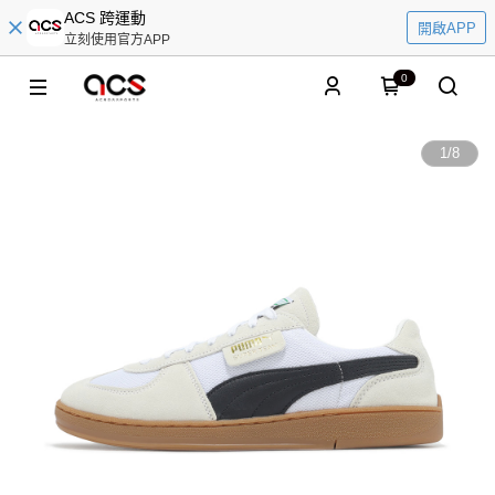
ACS 跨運動
開啟APP
立刻使用官方APP
0
1
/
8