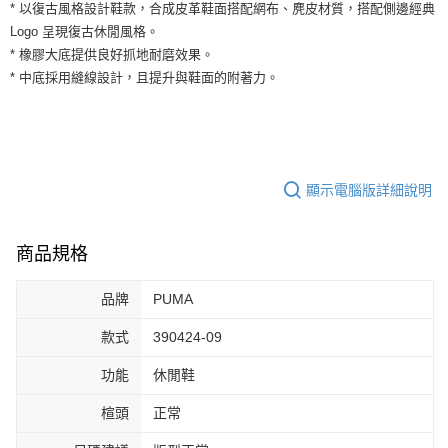
運送方式
* 以復古風格設計鞋款，合成皮革鞋面搭配網布、麂皮材質，搭配側邊經典
２．便利：只要手機號碼，簡訊認證，即可結帳。
Logo 呈現復古休閒風格。
３．安心：先確認商品／服務後，再付款。
全家取貨付款
* 橡膠大底提供良好抓地耐磨效果。
每筆NT$60，滿NT$1,500(含以上)免運費
【「AFTEE先享後付」結帳流程】
* 中底採用縫線設計，且提升與鞋面的附著力。
１．於結帳方式選擇「AFTEE先享後付」後，將跳轉至「AFTEE先享後付」
付款後全家取貨
結帳頁面，進行簡訊認證並確認金額後，即可完成結帳。
２．訂單成立數日內，您將收到繳費通知簡訊。
每筆NT$60，滿NT$1,500(含以上)免運費
３．收到繳費通知簡訊後14天內，點擊此簡訊中的連結，可透過四大超商／
ATM／網路銀行／等多元方式進行付款，方視為交易完成。
7-11取貨付款
※ 請注意：結帳手續完成當下不需立刻繳費，但若您需要取消訂單，請聯絡
顯示電腦版詳細說明
每筆NT$60，滿NT$1,500(含以上)免運費
購買商品的店家。未經商家同意取消之訂單仍視為有效，需透過AFTEE先享
後付繳納相關費用。
付款後7-11取貨
※ 交易是否成功請以「AFTEE先享後付 」之結帳頁面顯示為準，若有關於
是否繳費成功／繳費後需取消欲退款等相關疑問，請聯繫「AFTEE先享後付
商品規格
每筆NT$60，滿NT$1,500(含以上)免運費
客戶支援中心」
https://netprotections.freshdesk.com/support/home
宅配
品牌
PUMA
【注意事項】
１．透過由恩沛科技股份有限公司提供之「AFTEE先享後付」服務完成之交
每筆NT$100，滿NT$1,500(含以上)免運費
款式
390424-09
易，需依本服務之必要範圍內提供個人資料，並將交易相關給付款項請求債
權轉讓予恩沛科技股份有限公司。
２．關於個人資料處理事宜，請瀏覽以下網址：
功能
休閒鞋
https://aftee.tw/terms/#terms3
３．未成年的使用者請事先徵得法定代理人或監護人之同意方可使用
楦頭
正常
「AFTEE先享後付」，若未經同意申辦者引起之損失，本公司不負相關責
任。