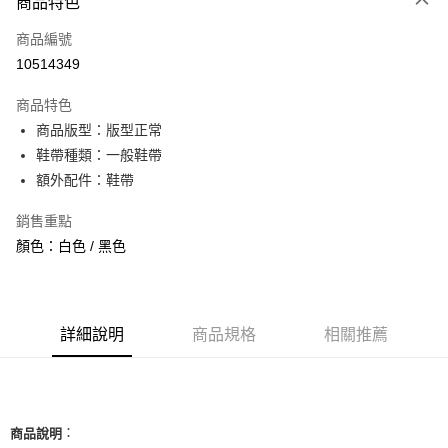
商品特色
信用卡一次付款
商品編號
信用卡分期付款
10514349
3 期 0 利率 每期
NT$626
21家銀行
商品特色
合作金庫商業銀行
第一商業銀行
超商取貨付款
商品版型：版型正常
華南商業銀行
彰化商業銀行
鞋帶種類：一般鞋帶
LINE Pay
上海商業儲蓄銀行
台北富邦商業銀行
國泰世華商業銀行
兆豐國際商業銀行
額外配件：鞋帶
Apple Pay
臺灣中小企業銀行
台中商業銀行
銷售重點
匯豐（台灣）商業銀行
華泰商業銀行
街口支付
聯邦商業銀行
遠東國際商業銀行
顏色：白色 / 黑色
元大商業銀行
永豐商業銀行
悠遊付
玉山商業銀行
星展（台灣）商業銀行
台新國際商業銀行
中國信託商業銀行
全盈+PAY
台灣樂天信用卡公司
詳細說明
商品規格
相關推薦
AFTEE先享後付
相關說明
【關於「AFTEE先享後付」】
ATM付款
AFTEE先享後付是「在收到商品之後才付款」的支付方式。 讓您購物簡單
便利好安心！
：
商品說明
１．簡單：不需註冊會員、不需綁卡、不需儲值。