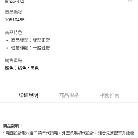
商品特色
信用卡一次付款
商品編號
信用卡分期付款
10510485
3 期 0 利率 每期
NT$860
21家銀行
商品特色
合作金庫商業銀行
第一商業銀行
超商取貨付款
商品版型：版型正常
華南商業銀行
彰化商業銀行
鞋帶種類：一般鞋帶
LINE Pay
上海商業儲蓄銀行
台北富邦商業銀行
國泰世華商業銀行
兆豐國際商業銀行
Apple Pay
銷售重點
臺灣中小企業銀行
台中商業銀行
顏色：綠色 / 黑色
匯豐（台灣）商業銀行
華泰商業銀行
街口支付
聯邦商業銀行
遠東國際商業銀行
元大商業銀行
永豐商業銀行
悠遊付
玉山商業銀行
星展（台灣）商業銀行
台新國際商業銀行
中國信託商業銀行
全盈+PAY
詳細說明
商品規格
相關推薦
台灣樂天信用卡公司
AFTEE先享後付
相關說明
【關於「AFTEE先享後付」】
ATM付款
：
AFTEE先享後付是「在收到商品之後才付款」的支付方式。 讓您購物簡單
商品說明
便利好安心！
* 鞋面設計取材自千禧年代跑鞋，外型承襲初代設計，結合先進配置升級機
１．簡單：不需註冊會員、不需綁卡、不需儲值。