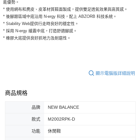
運送方式
能優勢。
２．便利：只要手機號碼，簡訊認證，即可結帳。
* 使用網布和麂皮、皮革材質鞋面製成，提供雙足透氣效果與高質感。
３．安心：先確認商品／服務後，再付款。
全家取貨付款
* 後腳跟區域中底沿用 N-ergy 科技，配上 ABZORB 科技系統。
每筆NT$60，滿NT$1,500(含以上)免運費
【「AFTEE先享後付」結帳流程】
* Stability Web提供行走時良好的穩定性。
１．於結帳方式選擇「AFTEE先享後付」後，將跳轉至「AFTEE先享後付」
* 採用 N-ergy 緩震中底，打造舒適腳感。
付款後全家取貨
結帳頁面，進行簡訊認證並確認金額後，即可完成結帳。
* 橡膠大底提供良好抓地力及耐磨性。
２．訂單成立數日內，您將收到繳費通知簡訊。
每筆NT$60，滿NT$1,500(含以上)免運費
３．收到繳費通知簡訊後14天內，點擊此簡訊中的連結，可透過四大超商／
ATM／網路銀行／等多元方式進行付款，方視為交易完成。
7-11取貨付款
※ 請注意：結帳手續完成當下不需立刻繳費，但若您需要取消訂單，請聯絡
每筆NT$60，滿NT$1,500(含以上)免運費
購買商品的店家。未經商家同意取消之訂單仍視為有效，需透過AFTEE先享
後付繳納相關費用。
付款後7-11取貨
※ 交易是否成功請以「AFTEE先享後付 」之結帳頁面顯示為準，若有關於
顯示電腦版詳細說明
是否繳費成功／繳費後需取消欲退款等相關疑問，請聯繫「AFTEE先享後付
每筆NT$60，滿NT$1,500(含以上)免運費
客戶支援中心」
https://netprotections.freshdesk.com/support/home
宅配
商品規格
【注意事項】
１．透過由恩沛科技股份有限公司提供之「AFTEE先享後付」服務完成之交
每筆NT$100，滿NT$1,500(含以上)免運費
易，需依本服務之必要範圍內提供個人資料，並將交易相關給付款項請求債
品牌
NEW BALANCE
權轉讓予恩沛科技股份有限公司。
２．關於個人資料處理事宜，請瀏覽以下網址：
款式
M2002RPK-D
https://aftee.tw/terms/#terms3
３．未成年的使用者請事先徵得法定代理人或監護人之同意方可使用
功能
休閒鞋
「AFTEE先享後付」，若未經同意申辦者引起之損失，本公司不負相關責
任。