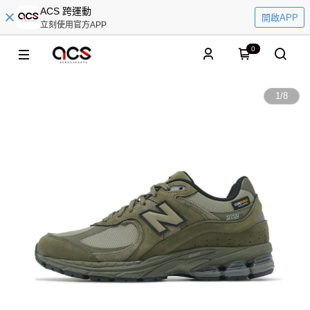
ACS 跨運動
開啟APP
立刻使用官方APP
0
1
/
8