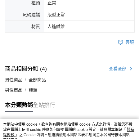
楦頭
正常
４．使用「AFTEE先享後付」時，將依據個別帳號之用戶狀況，依本公司即
時審查核予不同之上限額度；若仍有額度不足之情形，本公司將視審查結果
尺碼建議
版型正常
請求用戶進行身份認證。
５．嚴禁一人註冊多個帳號或使用他人資訊註冊。若發現惡意使用之情形，
材質
人造纖維
恩沛科技股份有限公司將有權停止該用戶之使用額度並採取法律行動。
客服
商品相關分類 (4)
查看全部
男性商品
全部商品
男性商品
鞋類
本分類熱銷
全站排行
本網站中使用 cookie，欲查詢有關本網站使用 cookie 方式之詳情，及若您不希
熱門標籤
望在電腦上使用 cookie 時應如何變更電腦的 cookie 設定，請參閱本網站「
隱私
權條款
」之 Cookie 聲明。您繼續使用本網站即表示您同意本公司得按本網站使