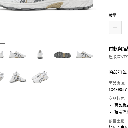
數量
付款與運
超取滿NT$
付款方式
商品特色
信用卡一
商品編號
10499957
信用卡分
商品特色
3 期 
商品版
合作金
鞋帶種
超商取貨
華南商
銷售重點
LINE Pay
上海商
顏色：白色 