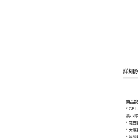
詳細
商品
* G
美小
* 鞋
* 大
* 後