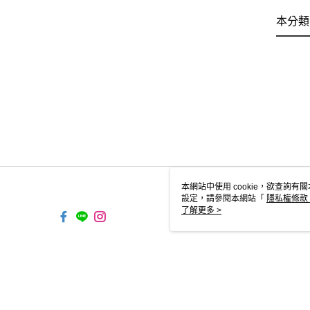
本分類
本網站中使用 cookie，欲查詢有關
設定，請參閱本網站「
隱私權條款
使用 cookie。
了解更多 >