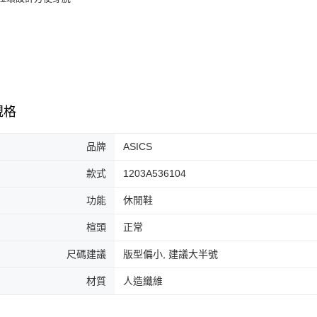
7-11取貨
絡購買商品
先享後付
每筆NT$6
※ 交易是
是否繳費成
付款後7-1
付客戶支
每筆NT$6
【注意事
宅配
１．透過由
規格
交易，需
每筆NT$1
求債權轉
２．關於
品牌
ASICS
https://aft
３．未成
款式
1203A536104
「AFTE
任。
功能
休閒鞋
４．使用「
即時審查
楦頭
正常
結果請求
５．嚴禁
形，恩沛
尺碼建議
版型偏小, 建議大半號
動。
材質
人造纖維