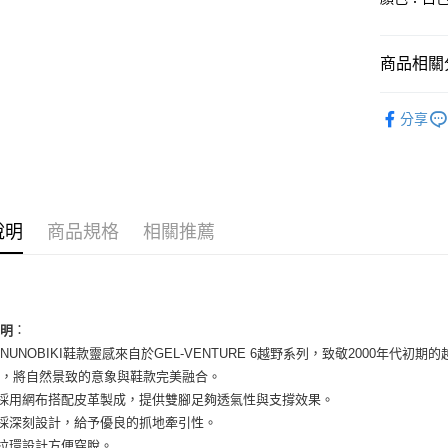
國泰世
Apple Pay
臺灣中
匯豐（
街口支付
商品相關分
聯邦商
元大商
悠遊付
男性商品
玉山商
分享
台新國
全盈+PAY
男性商品
台灣樂
AFTEE先
依運動類
相關說明
依品牌
【關於「A
ATM付款
說明
商品規格
相關推薦
AFTEE
便利好安
１．簡單
２．便利
運送方式
３．安心
全家取貨
：
說明
【「AFT
EL-NUNOBIKI鞋款靈感來自於GEL-VENTURE 6越野系列，致敬2000
每筆NT$6
１．於結帳
付」結帳
徑，將自然景致的意象與鞋款完美融合。
付款後全
２．訂單
面採用網布搭配皮革製成，提供雙腳足夠透氣性與支撐效果。
３．收到繳
每筆NT$6
底採深刻設計，給予優良的抓地牽引性。
／ATM／
※ 請注意
跟拉環設計方便穿脫。