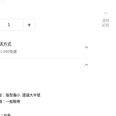
清除
紀錄
送方式
1,500免運
次付款
期付款
0 利率 每期
NT$693
21家銀行
型：版型偏小, 建議大半號
庫商業銀行
第一商業銀行
類：一般鞋帶
付款
業銀行
彰化商業銀行
業儲蓄銀行
台北富邦商業銀行
/ 灰色