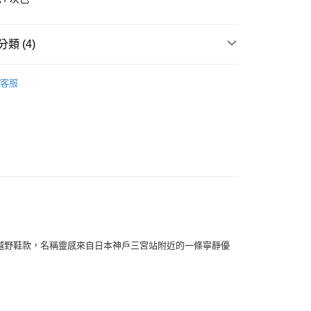
華商業銀行
兆豐國際商業銀行
小企業銀行
台中商業銀行
台灣）商業銀行
華泰商業銀行
類 (4)
業銀行
遠東國際商業銀行
業銀行
永豐商業銀行
全部商品
業銀行
星展（台灣）商業銀行
客服
際商業銀行
中國信託商業銀行
鞋類
天信用卡公司
享後付
型
休閒
ASICS
FTEE先享後付」】
先享後付是「在收到商品之後才付款」的支付方式。 讓您購物簡單
心！
：不需註冊會員、不需綁卡、不需儲值。
：只要手機號碼，簡訊認證，即可結帳。
：先確認商品／服務後，再付款。
付款
EE先享後付」結帳流程】
年代初期的越野鞋款，名稱靈感來自日本神戶三宮站附近的一條寧靜優
0，滿NT$1,500(含以上)免運費
方式選擇「AFTEE先享後付」後，將跳轉至「AFTEE先享後
頁面，進行簡訊認證並確認金額後，即可完成結帳。
家取貨
成立數日內，您將收到繳費通知簡訊。
費通知簡訊後14天內，點擊此簡訊中的連結，可透過四大超商
0，滿NT$1,500(含以上)免運費
網路銀行／等多元方式進行付款，方視為交易完成。
：結帳手續完成當下不需立刻繳費，但若您需要取消訂單，請聯