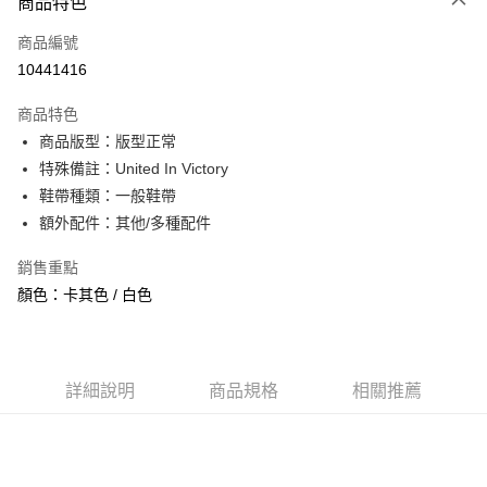
商品特色
信用卡一次付款
商品編號
信用卡分期付款
10441416
3 期 0 利率 每期
NT$626
21家銀行
商品特色
合作金庫商業銀行
第一商業銀行
超商取貨付款
商品版型：版型正常
華南商業銀行
彰化商業銀行
特殊備註：United In Victory
LINE Pay
上海商業儲蓄銀行
台北富邦商業銀行
國泰世華商業銀行
兆豐國際商業銀行
鞋帶種類：一般鞋帶
Apple Pay
臺灣中小企業銀行
台中商業銀行
額外配件：其他/多種配件
匯豐（台灣）商業銀行
華泰商業銀行
街口支付
聯邦商業銀行
遠東國際商業銀行
銷售重點
元大商業銀行
永豐商業銀行
悠遊付
顏色：卡其色 / 白色
玉山商業銀行
星展（台灣）商業銀行
台新國際商業銀行
中國信託商業銀行
全盈+PAY
台灣樂天信用卡公司
AFTEE先享後付
詳細說明
商品規格
相關推薦
相關說明
【關於「AFTEE先享後付」】
ATM付款
AFTEE先享後付是「在收到商品之後才付款」的支付方式。 讓您購物簡單
便利好安心！
１．簡單：不需註冊會員、不需綁卡、不需儲值。