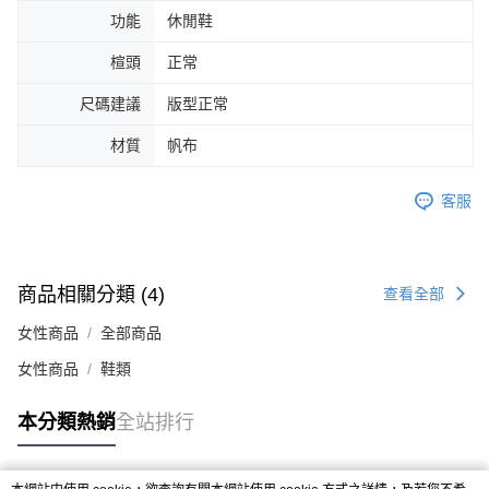
４．使用「AFTEE先享後付」時，將依據個別帳號之用戶狀況，依本公司即
功能
休閒鞋
時審查核予不同之上限額度；若仍有額度不足之情形，本公司將視審查結果
請求用戶進行身份認證。
楦頭
正常
５．嚴禁一人註冊多個帳號或使用他人資訊註冊。若發現惡意使用之情形，
恩沛科技股份有限公司將有權停止該用戶之使用額度並採取法律行動。
尺碼建議
版型正常
材質
帆布
客服
商品相關分類 (4)
查看全部
女性商品
全部商品
女性商品
鞋類
本分類熱銷
全站排行