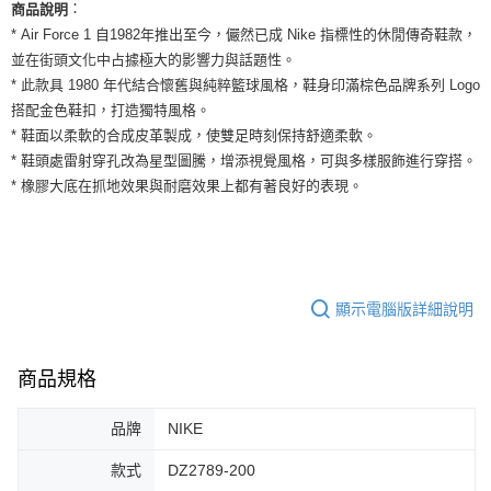
運送方式
：
商品說明
２．便利：只要手機號碼，簡訊認證，即可結帳。
* Air Force 1 自1982年推出至今，儼然已成 Nike 指標性的休閒傳奇鞋款，
３．安心：先確認商品／服務後，再付款。
全家取貨付款
並在街頭文化中占據極大的影響力與話題性。
每筆NT$60，滿NT$1,500(含以上)免運費
【「AFTEE先享後付」結帳流程】
* 此款具 1980 年代結合懷舊與純粹籃球風格，鞋身印滿棕色品牌系列 Logo
１．於結帳方式選擇「AFTEE先享後付」後，將跳轉至「AFTEE先享後付」
搭配金色鞋扣，打造獨特風格。
付款後全家取貨
結帳頁面，進行簡訊認證並確認金額後，即可完成結帳。
２．訂單成立數日內，您將收到繳費通知簡訊。
* 鞋面以柔軟的合成皮革製成，使雙足時刻保持舒適柔軟。
每筆NT$60，滿NT$1,500(含以上)免運費
３．收到繳費通知簡訊後14天內，點擊此簡訊中的連結，可透過四大超商／
* 鞋頭處雷射穿孔改為星型圖騰，增添視覺風格，可與多樣服飾進行穿搭。
ATM／網路銀行／等多元方式進行付款，方視為交易完成。
7-11取貨付款
* 橡膠大底在抓地效果與耐磨效果上都有著良好的表現。
※ 請注意：結帳手續完成當下不需立刻繳費，但若您需要取消訂單，請聯絡
每筆NT$60，滿NT$1,500(含以上)免運費
購買商品的店家。未經商家同意取消之訂單仍視為有效，需透過AFTEE先享
後付繳納相關費用。
付款後7-11取貨
※ 交易是否成功請以「AFTEE先享後付 」之結帳頁面顯示為準，若有關於
是否繳費成功／繳費後需取消欲退款等相關疑問，請聯繫「AFTEE先享後付
每筆NT$60，滿NT$1,500(含以上)免運費
客戶支援中心」
https://netprotections.freshdesk.com/support/home
顯示電腦版詳細說明
宅配
【注意事項】
１．透過由恩沛科技股份有限公司提供之「AFTEE先享後付」服務完成之交
每筆NT$100，滿NT$1,500(含以上)免運費
易，需依本服務之必要範圍內提供個人資料，並將交易相關給付款項請求債
商品規格
權轉讓予恩沛科技股份有限公司。
２．關於個人資料處理事宜，請瀏覽以下網址：
品牌
NIKE
https://aftee.tw/terms/#terms3
３．未成年的使用者請事先徵得法定代理人或監護人之同意方可使用
「AFTEE先享後付」，若未經同意申辦者引起之損失，本公司不負相關責
款式
DZ2789-200
任。