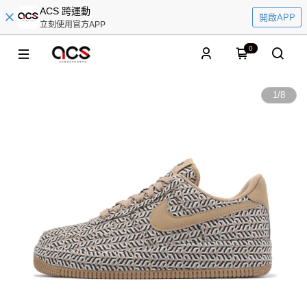
ACS 跨運動
開啟APP
立刻使用官方APP
0
1
/
8