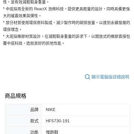
運送方式
性，並有效減輕鞋身重量。
２．便利：只要手機號碼，簡訊認證，即可結帳。
* 中底採用全新的 ReactX 泡棉科技，提供更具輕量的設計，同時具備更強
３．安心：先確認商品／服務後，再付款。
全家取貨付款
大的緩震效果與彈性。
每筆NT$60，滿NT$1,500(含以上)免運費
【「AFTEE先享後付」結帳流程】
* 部分材質使用環保原料製成，減少製作時的碳排放量，以達到永續發展的
１．於結帳方式選擇「AFTEE先享後付」後，將跳轉至「AFTEE先享後付」
環保理念。
付款後全家取貨
結帳頁面，進行簡訊認證並確認金額後，即可完成結帳。
* 大底採橡膠材質設計，在減輕鞋身重量的訴求下，以開放式的橡膠直接包
２．訂單成立數日內，您將收到繳費通知簡訊。
每筆NT$60，滿NT$1,500(含以上)免運費
３．收到繳費通知簡訊後14天內，點擊此簡訊中的連結，可透過四大超商／
覆中底科技，造就良好的抓地性能。
ATM／網路銀行／等多元方式進行付款，方視為交易完成。
7-11取貨付款
※ 請注意：結帳手續完成當下不需立刻繳費，但若您需要取消訂單，請聯絡
每筆NT$60，滿NT$1,500(含以上)免運費
購買商品的店家。未經商家同意取消之訂單仍視為有效，需透過AFTEE先享
後付繳納相關費用。
付款後7-11取貨
※ 交易是否成功請以「AFTEE先享後付 」之結帳頁面顯示為準，若有關於
是否繳費成功／繳費後需取消欲退款等相關疑問，請聯繫「AFTEE先享後付
顯示電腦版詳細說明
每筆NT$60，滿NT$1,500(含以上)免運費
客戶支援中心」
https://netprotections.freshdesk.com/support/home
宅配
【注意事項】
商品規格
１．透過由恩沛科技股份有限公司提供之「AFTEE先享後付」服務完成之交
每筆NT$100，滿NT$1,500(含以上)免運費
易，需依本服務之必要範圍內提供個人資料，並將交易相關給付款項請求債
權轉讓予恩沛科技股份有限公司。
品牌
NIKE
２．關於個人資料處理事宜，請瀏覽以下網址：
https://aftee.tw/terms/#terms3
款式
HF5730-191
３．未成年的使用者請事先徵得法定代理人或監護人之同意方可使用
「AFTEE先享後付」，若未經同意申辦者引起之損失，本公司不負相關責
功能
慢跑鞋
任。