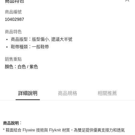
商品特色
信用卡一次付款
商品編號
信用卡分期付款
10402987
3 期 0 利率 每期
NT$993
21家銀行
商品特色
合作金庫商業銀行
第一商業銀行
超商取貨付款
商品版型：版型偏小, 建議大半號
華南商業銀行
彰化商業銀行
鞋帶種類：一般鞋帶
LINE Pay
上海商業儲蓄銀行
台北富邦商業銀行
國泰世華商業銀行
兆豐國際商業銀行
Apple Pay
銷售重點
臺灣中小企業銀行
台中商業銀行
顏色：白色 / 紫色
匯豐（台灣）商業銀行
華泰商業銀行
街口支付
聯邦商業銀行
遠東國際商業銀行
元大商業銀行
永豐商業銀行
悠遊付
玉山商業銀行
星展（台灣）商業銀行
台新國際商業銀行
中國信託商業銀行
全盈+PAY
詳細說明
商品規格
相關推薦
台灣樂天信用卡公司
AFTEE先享後付
相關說明
【關於「AFTEE先享後付」】
ATM付款
：
AFTEE先享後付是「在收到商品之後才付款」的支付方式。 讓您購物簡單
商品說明
便利好安心！
* 鞋面結合 Flywire 技術與 Flyknit 材質，為雙足提供優異支撐力和透氣
１．簡單：不需註冊會員、不需綁卡、不需儲值。