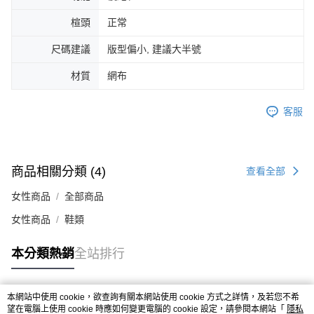
４．使用「AFTEE先享後付」時，將依據個別帳號之用戶狀況，依本公司即
楦頭
正常
時審查核予不同之上限額度；若仍有額度不足之情形，本公司將視審查結果
請求用戶進行身份認證。
尺碼建議
版型偏小, 建議大半號
５．嚴禁一人註冊多個帳號或使用他人資訊註冊。若發現惡意使用之情形，
恩沛科技股份有限公司將有權停止該用戶之使用額度並採取法律行動。
材質
網布
客服
商品相關分類 (4)
查看全部
女性商品
全部商品
女性商品
鞋類
本分類熱銷
全站排行
本網站中使用 cookie，欲查詢有關本網站使用 cookie 方式之詳情，及若您不希
熱門標籤
望在電腦上使用 cookie 時應如何變更電腦的 cookie 設定，請參閱本網站「
隱私