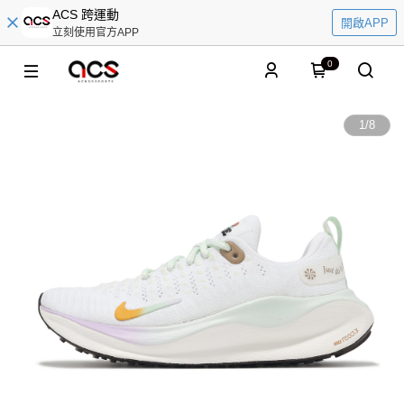
ACS 跨運動
開啟APP
立刻使用官方APP
0
1
/
8