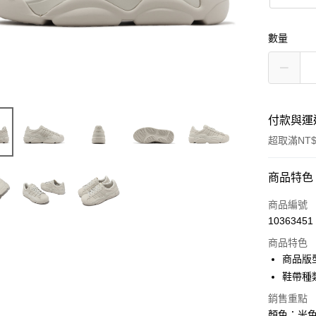
數量
付款與運
超取滿NT$
付款方式
商品特色
信用卡一
商品編號
10363451
信用卡分
商品特色
3 期 
商品版
合作金
鞋帶種
超商取貨
華南商
銷售重點
LINE Pay
上海商
顏色：米色 