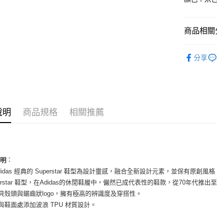
國泰世
Apple Pay
臺灣中
匯豐（
街口支付
商品相關分
聯邦商
元大商
悠遊付
女性商品
玉山商
分享
台新國
全盈+PAY
女性商品
台灣樂
AFTEE先
依運動類
相關說明
依品牌
【關於「A
ATM付款
說明
商品規格
相關推薦
AFTEE
便利好安
１．簡單
２．便利
運送方式
３．安心
全家取貨
：
說明
【「AFT
 adidas 經典的 Superstar 鞋型為設計靈感，融合全新設計元素，並保有原創風格
每筆NT$6
１．於結帳
付」結帳
uperstar 鞋型，在Adidas的休閒鞋履中，儼然已成代表性的鞋款，從70年
付款後全
２．訂單
配貝殼頭與鋸齒狀logo，擁有極高的辨識度及穿搭性。
３．收到繳
每筆NT$6
底與鞋面處添加波浪 TPU 材質設計。
／ATM／
※ 請注意