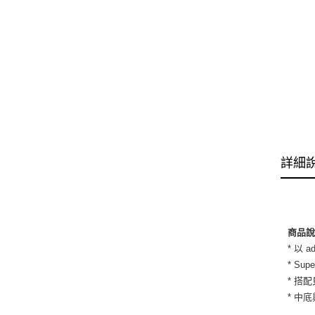
詳細
商品
* 以
* S
* 搭
* 中