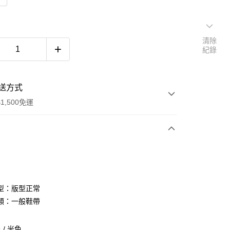
清除
紀錄
送方式
1,500免運
次付款
期付款
0 利率 每期
NT$660
21家銀行
型：版型正常
庫商業銀行
第一商業銀行
類：一般鞋帶
付款
業銀行
彰化商業銀行
業儲蓄銀行
台北富邦商業銀行
/ 米色