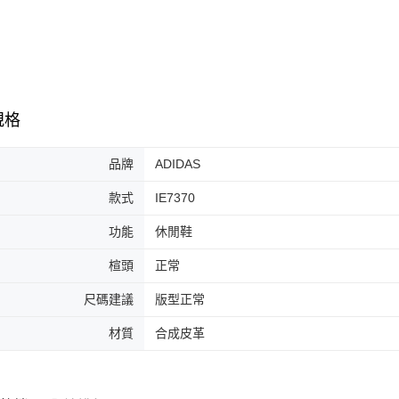
7-11取貨
絡購買商品
先享後付
每筆NT$6
※ 交易是
是否繳費成
付款後7-1
付客戶支
每筆NT$6
【注意事
規格
宅配
１．透過由
交易，需
每筆NT$1
求債權轉
品牌
ADIDAS
２．關於
https://aft
款式
IE7370
３．未成
「AFTE
功能
休閒鞋
任。
４．使用「
楦頭
正常
即時審查
結果請求
尺碼建議
版型正常
５．嚴禁
形，恩沛
材質
合成皮革
動。