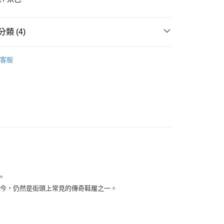
華商業銀行
兆豐國際商業銀行
小企業銀行
台中商業銀行
台灣）商業銀行
華泰商業銀行
類 (4)
業銀行
遠東國際商業銀行
業銀行
永豐商業銀行
全部商品
業銀行
星展（台灣）商業銀行
客服
際商業銀行
中國信託商業銀行
鞋類
天信用卡公司
享後付
型
休閒
ADIDAS
FTEE先享後付」】
先享後付是「在收到商品之後才付款」的支付方式。 讓您購物簡單
心！
：不需註冊會員、不需綁卡、不需儲值。
：只要手機號碼，簡訊認證，即可結帳。
：先確認商品／服務後，再付款。
付款
EE先享後付」結帳流程】
。
0，滿NT$1,500(含以上)免運費
方式選擇「AFTEE先享後付」後，將跳轉至「AFTEE先享後
頁面，進行簡訊認證並確認金額後，即可完成結帳。
代推出至今，仍然是街頭上常見的傳奇鞋履之一。
家取貨
成立數日內，您將收到繳費通知簡訊。
費通知簡訊後14天內，點擊此簡訊中的連結，可透過四大超商
0，滿NT$1,500(含以上)免運費
網路銀行／等多元方式進行付款，方視為交易完成。
：結帳手續完成當下不需立刻繳費，但若您需要取消訂單，請聯