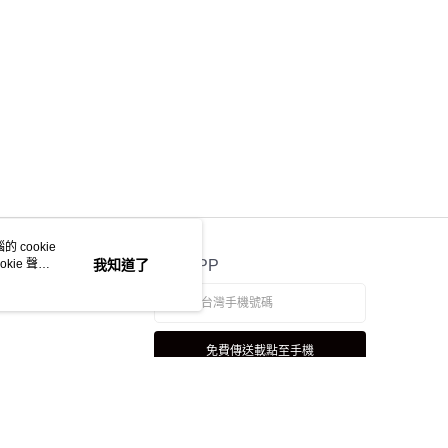
 cookie
kie 聲明
我知道了
官方APP
免費傳送載點至手機
若接到可疑電話，請洽詢165反詐騙專線