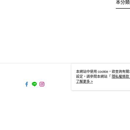
本分類
本網站中使用 cookie，欲查詢有關
設定，請參閱本網站「
隱私權條款
使用 cookie。
了解更多 >