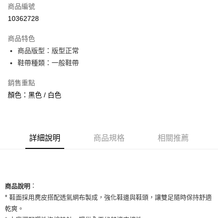
商品編號
信用卡分期付款
10362728
3 期 0 利率 每期
NT$660
21家銀行
商品特色
合作金庫商業銀行
第一商業銀行
超商取貨付款
商品版型：版型正常
華南商業銀行
彰化商業銀行
鞋帶種類：一般鞋帶
LINE Pay
上海商業儲蓄銀行
台北富邦商業銀行
國泰世華商業銀行
兆豐國際商業銀行
Apple Pay
銷售重點
臺灣中小企業銀行
台中商業銀行
顏色：黑色 / 白色
匯豐（台灣）商業銀行
華泰商業銀行
街口支付
聯邦商業銀行
遠東國際商業銀行
元大商業銀行
永豐商業銀行
悠遊付
玉山商業銀行
星展（台灣）商業銀行
台新國際商業銀行
中國信託商業銀行
全盈+PAY
詳細說明
商品規格
相關推薦
台灣樂天信用卡公司
AFTEE先享後付
相關說明
【關於「AFTEE先享後付」】
ATM付款
：
AFTEE先享後付是「在收到商品之後才付款」的支付方式。 讓您購物簡單
商品說明
便利好安心！
* 鞋面採用麂皮搭配透氣網布製成，強化鞋邊與鞋頭，讓雙足隨時保持舒適
１．簡單：不需註冊會員、不需綁卡、不需儲值。
運送方式
乾爽。
２．便利：只要手機號碼，簡訊認證，即可結帳。