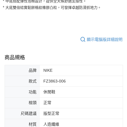
* 中底搭配彈性泡棉設計，提供全天候舒適支撐性。
３．安心：先確認商品／服務後，再付款。
全家取貨付款
* 大底雙倍結實鬆餅格紋橡膠凸粒，可發揮卓越防滑抓地力。
每筆NT$60，滿NT$1,500(含以上)免運費
【「AFTEE先享後付」結帳流程】
１．於結帳方式選擇「AFTEE先享後付」後，將跳轉至「AFTEE先享後付」
付款後全家取貨
結帳頁面，進行簡訊認證並確認金額後，即可完成結帳。
２．訂單成立數日內，您將收到繳費通知簡訊。
每筆NT$60，滿NT$1,500(含以上)免運費
３．收到繳費通知簡訊後14天內，點擊此簡訊中的連結，可透過四大超商／
ATM／網路銀行／等多元方式進行付款，方視為交易完成。
顯示電腦版詳細說明
7-11取貨付款
※ 請注意：結帳手續完成當下不需立刻繳費，但若您需要取消訂單，請聯絡
每筆NT$60，滿NT$1,500(含以上)免運費
購買商品的店家。未經商家同意取消之訂單仍視為有效，需透過AFTEE先享
後付繳納相關費用。
商品規格
付款後7-11取貨
※ 交易是否成功請以「AFTEE先享後付 」之結帳頁面顯示為準，若有關於
是否繳費成功／繳費後需取消欲退款等相關疑問，請聯繫「AFTEE先享後付
每筆NT$60，滿NT$1,500(含以上)免運費
客戶支援中心」
https://netprotections.freshdesk.com/support/home
品牌
NIKE
宅配
【注意事項】
款式
FZ3863-006
１．透過由恩沛科技股份有限公司提供之「AFTEE先享後付」服務完成之交
每筆NT$100，滿NT$1,500(含以上)免運費
易，需依本服務之必要範圍內提供個人資料，並將交易相關給付款項請求債
功能
休閒鞋
權轉讓予恩沛科技股份有限公司。
２．關於個人資料處理事宜，請瀏覽以下網址：
楦頭
正常
https://aftee.tw/terms/#terms3
３．未成年的使用者請事先徵得法定代理人或監護人之同意方可使用
尺碼建議
版型正常
「AFTEE先享後付」，若未經同意申辦者引起之損失，本公司不負相關責
任。
材質
人造纖維
４．使用「AFTEE先享後付」時，將依據個別帳號之用戶狀況，依本公司即