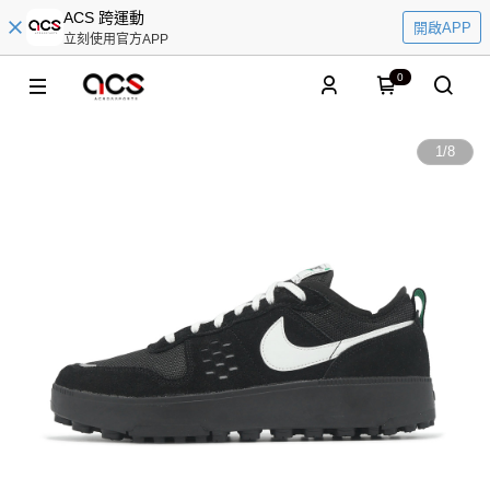
ACS 跨運動
開啟APP
立刻使用官方APP
0
1
/
8