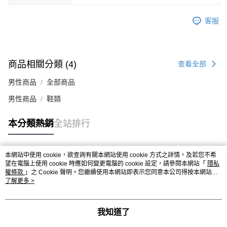
時審查核予不同之上限額度；若仍有額度不足之情形，本公司將視審查結果
請求用戶進行身份認證。
客服
５．嚴禁一人註冊多個帳號或使用他人資訊註冊。若發現惡意使用之情形，
恩沛科技股份有限公司將有權停止該用戶之使用額度並採取法律行動。
商品相關分類 (4)
查看全部
男性商品
全部商品
男性商品
鞋類
本分類熱銷
全站排行
本網站中使用 cookie，欲查詢有關本網站使用 cookie 方式之詳情，及若您不希
熱門標籤
望在電腦上使用 cookie 時應如何變更電腦的 cookie 設定，請參閱本網站「
隱私
權條款
」之 Cookie 聲明。您繼續使用本網站即表示您同意本公司得按本網站使
用條款之 Cookie 聲明使用 cookie。
了解更多 >
我知道了