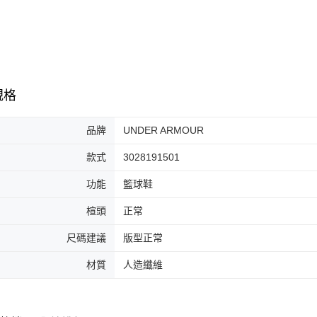
7-11取貨
絡購買商品
先享後付
每筆NT$6
※ 交易是
是否繳費成
付款後7-1
付客戶支
每筆NT$6
【注意事
規格
宅配
１．透過由
交易，需
每筆NT$1
求債權轉
品牌
UNDER ARMOUR
２．關於
https://aft
款式
3028191501
３．未成
「AFTE
功能
籃球鞋
任。
４．使用「
楦頭
正常
即時審查
結果請求
尺碼建議
版型正常
５．嚴禁
形，恩沛
材質
人造纖維
動。