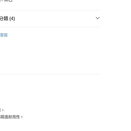
華商業銀行
兆豐國際商業銀行
小企業銀行
台中商業銀行
台灣）商業銀行
華泰商業銀行
類 (4)
業銀行
遠東國際商業銀行
業銀行
永豐商業銀行
全部商品
業銀行
星展（台灣）商業銀行
客服
際商業銀行
中國信託商業銀行
鞋類
天信用卡公司
享後付
型
籃球
UNDER ARMOUR
FTEE先享後付」】
先享後付是「在收到商品之後才付款」的支付方式。 讓您購物簡單
心！
：不需註冊會員、不需綁卡、不需儲值。
：只要手機號碼，簡訊認證，即可結帳。
：先確認商品／服務後，再付款。
付款
EE先享後付」結帳流程】
0，滿NT$1,500(含以上)免運費
方式選擇「AFTEE先享後付」後，將跳轉至「AFTEE先享後
頁面，進行簡訊認證並確認金額後，即可完成結帳。
果。
家取貨
成立數日內，您將收到繳費通知簡訊。
與鞋面耐用性。
費通知簡訊後14天內，點擊此簡訊中的連結，可透過四大超商
0，滿NT$1,500(含以上)免運費
網路銀行／等多元方式進行付款，方視為交易完成。
：結帳手續完成當下不需立刻繳費，但若您需要取消訂單，請聯