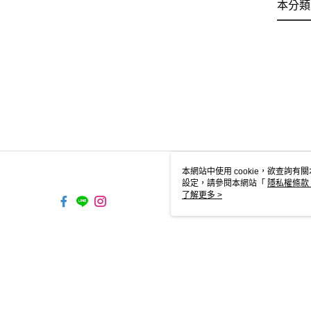
本分類
本網站中使用 cookie，欲查詢有關
設定，請參閱本網站「
隱私權條款
使用 cookie。
了解更多 >