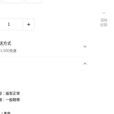
清除
紀錄
送方式
1,500免運
次付款
期付款
0 利率 每期
NT$660
21家銀行
型：版型正常
庫商業銀行
第一商業銀行
類：一般鞋帶
付款
業銀行
彰化商業銀行
業儲蓄銀行
台北富邦商業銀行
/ 黑色