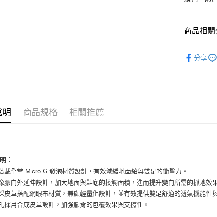
國泰世
Apple Pay
臺灣中
匯豐（
街口支付
商品相關分
聯邦商
元大商
悠遊付
男性商品
玉山商
分享
台新國
全盈+PAY
男性商品
台灣樂
AFTEE先
依運動類
相關說明
依品牌
【關於「A
ATM付款
說明
商品規格
相關推薦
AFTEE
便利好安
１．簡單
２．便利
運送方式
３．安心
全家取貨
：
說明
【「AFT
底搭載全掌 Micro G 發泡材質設計，有效減緩地面給與雙足的衝擊力。
每筆NT$6
１．於結帳
付」結帳
底橡膠向外延伸設計，加大地面與鞋底的接觸面積，進而提升變向所需的抓地效
付款後全
２．訂單
面採皮革搭配網眼布材質，兼顧輕量化設計，並有效提供雙足舒適的透氣機能性
３．收到繳
每筆NT$6
帶孔採用合成皮革設計，加強腳背的包覆效果與支撐性。
／ATM／
※ 請注意