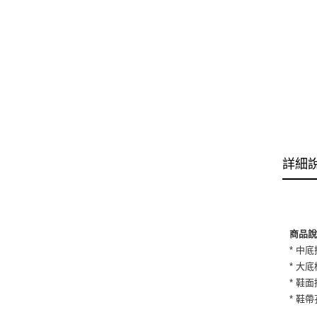
詳細
商品
* 中
* 大
* 鞋
* 鞋