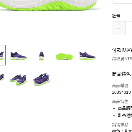
數量
付款與運
超取滿NT$
付款方式
商品特色
信用卡一
商品編號
10334018
信用卡分
商品特色
3 期 
商品版
合作金
鞋帶種
超商取貨
華南商
銷售重點
LINE Pay
上海商
顏色：紫色 