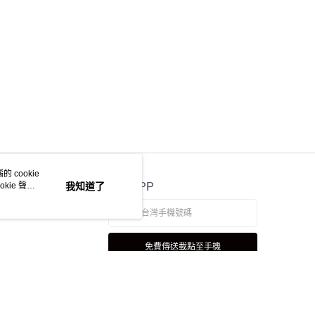
 cookie
kie 聲明
我知道了
官方APP
免費傳送載點至手機
若接到可疑電話，請洽詢165反詐騙專線