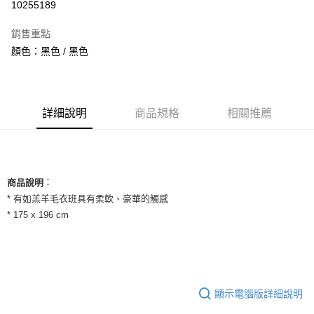
10255189
3 期 0 利率 每期
NT$993
21家銀行
銷售重點
合作金庫商業銀行
第一商業銀行
超商取貨付款
顏色：黑色 / 黑色
華南商業銀行
彰化商業銀行
LINE Pay
上海商業儲蓄銀行
台北富邦商業銀行
國泰世華商業銀行
兆豐國際商業銀行
Apple Pay
臺灣中小企業銀行
台中商業銀行
詳細說明
商品規格
相關推薦
匯豐（台灣）商業銀行
華泰商業銀行
街口支付
聯邦商業銀行
遠東國際商業銀行
元大商業銀行
永豐商業銀行
悠遊付
玉山商業銀行
星展（台灣）商業銀行
台新國際商業銀行
中國信託商業銀行
全盈+PAY
：
商品說明
台灣樂天信用卡公司
* 有如羔羊毛衣班具有柔軟、豪華的觸感
AFTEE先享後付
* 175 x 196 cm
相關說明
【關於「AFTEE先享後付」】
ATM付款
AFTEE先享後付是「在收到商品之後才付款」的支付方式。 讓您購物簡單
便利好安心！
１．簡單：不需註冊會員、不需綁卡、不需儲值。
運送方式
２．便利：只要手機號碼，簡訊認證，即可結帳。
顯示電腦版詳細說明
３．安心：先確認商品／服務後，再付款。
全家取貨付款