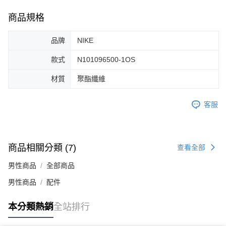
每筆NT$60，滿NT$1,500(含以上)免運費
【「AFTEE先享後付」結帳流程】
１．於結帳方式選擇「AFTEE先享後付」後，將跳轉至「AFTEE先享後付」
商品規格
付款後全家取貨
結帳頁面，進行簡訊認證並確認金額後，即可完成結帳。
２．訂單成立數日內，您將收到繳費通知簡訊。
每筆NT$60，滿NT$1,500(含以上)免運費
品牌
NIKE
３．收到繳費通知簡訊後14天內，點擊此簡訊中的連結，可透過四大超商／
ATM／網路銀行／等多元方式進行付款，方視為交易完成。
7-11取貨付款
款式
N101096500-1OS
※ 請注意：結帳手續完成當下不需立刻繳費，但若您需要取消訂單，請聯絡
每筆NT$60，滿NT$1,500(含以上)免運費
購買商品的店家。未經商家同意取消之訂單仍視為有效，需透過AFTEE先享
後付繳納相關費用。
材質
聚酯纖維
付款後7-11取貨
※ 交易是否成功請以「AFTEE先享後付 」之結帳頁面顯示為準，若有關於
是否繳費成功／繳費後需取消欲退款等相關疑問，請聯繫「AFTEE先享後付
每筆NT$60，滿NT$1,500(含以上)免運費
客服
客戶支援中心」
https://netprotections.freshdesk.com/support/home
宅配
【注意事項】
１．透過由恩沛科技股份有限公司提供之「AFTEE先享後付」服務完成之交
每筆NT$100，滿NT$1,500(含以上)免運費
易，需依本服務之必要範圍內提供個人資料，並將交易相關給付款項請求債
商品相關分類 (7)
查看全部
權轉讓予恩沛科技股份有限公司。
２．關於個人資料處理事宜，請瀏覽以下網址：
男性商品
全部商品
https://aftee.tw/terms/#terms3
３．未成年的使用者請事先徵得法定代理人或監護人之同意方可使用
男性商品
配件
「AFTEE先享後付」，若未經同意申辦者引起之損失，本公司不負相關責
任。
本分類熱銷
全站排行
４．使用「AFTEE先享後付」時，將依據個別帳號之用戶狀況，依本公司即
時審查核予不同之上限額度；若仍有額度不足之情形，本公司將視審查結果
請求用戶進行身份認證。